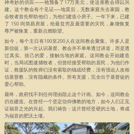
神奇妙的供应——祂预备了17万美元，使这座教会得以兴
建。这个教会有个见证──地震后，无数家庭失去家园，教
会牧者首先帮助他们，为他们建造小房子。一年下来，已建
了 150 间简易房屋，给最贫穷及最需要的灾民，象徵恢复
尊严被恢复，重新点燃盼望。
如今，每个主日有100至200人在这间教会聚集。许多人是
新信徒，第一次认识基督。教会并不单单透过讲道，而是透
过真实、捨己的爱，接触当地的家庭。这间教会开始建造
时，当局试图逮捕牧者，但曾经接受帮助的居民，为他们作
证，救援队的牧师们没有索取的钱或经费，没有强迫人改相
信基督教，没有隐藏的条件。所有支援，完全出于基督徒的
爱心帮助。
最终，政府找不到任何理由阻止这个计画。如今，这间教会
仍在建造。在曾经一个坚定信仰佛教的地方，如今人们正见
证福音之光的兴起。我们祷告：这片曾经坚硬的土地，将成
为福音的肥沃土壤。