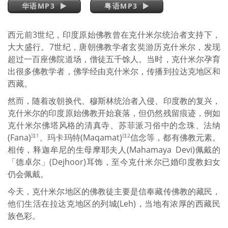
华语MP3
粤语MP3
西元前3世纪，印度原始佛教曾在克什米尔统治者支持下，
大大盛行。7世纪，唐朝佛教学者玄奘游历克什米尔，发现
超过一百座佛院道场，僧徒五千馀人。当时，克什米尔孕育
出很多佛教学者，佛学经由克什米尔，传播到拉达克地区和
西藏。
然而，随着改朝换代、穆斯林统治者入侵、印度教的复兴，
克什米尔的印度原始佛教开始衰落，但仍然残留痕迹，例如
克什米尔佛塔风格的清真寺、苏菲派习俗中的念珠、法纳
(Fana)
、玛卡玛特(Maqamat)
信念等，都有佛教元素。
注1
注2
相传，释迦牟尼的生母摩耶夫人(Mahamaya Devi)佩戴的
「德卓尔」(Dejhoor)耳饰，至今克什米尔已婚印度教妇女
仍会佩戴。
今天，克什米尔地区的佛教徒主要是信奉藏传佛教的藏民，
他们生活在拉达克地区的列城(Leh)，当地有浓厚的西藏民
族色彩。