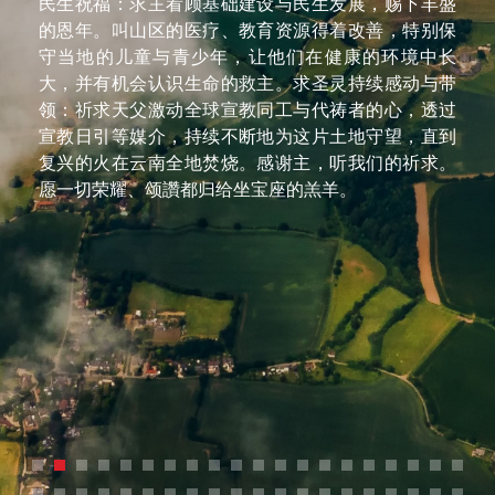
云南省每一个族群都渴望着生活裡充满丰盛、平安与
爱，相信透过每一位神儿女的代祷，祢已垂听孩子们
的呼求、感谢与讚美，愿祢的旨意行在云南省每一个
族群，柔软他们的心，开启他们的心眼，看见祢就是
他们所要找寻的爱与盼望，能够经历祢的救恩，求主
怜悯这块土地，复兴云南省，也让宣教士能在云南广
传福音，保守宣教士们的身心灵，靠着得胜，而且得
胜有馀！创造天地万物的主啊！谢谢祢的爱降临在云
南省每一个人心裡，触摸他们的心，看见祢才是那独
一真神！奉主耶稣基督的名求，阿们。