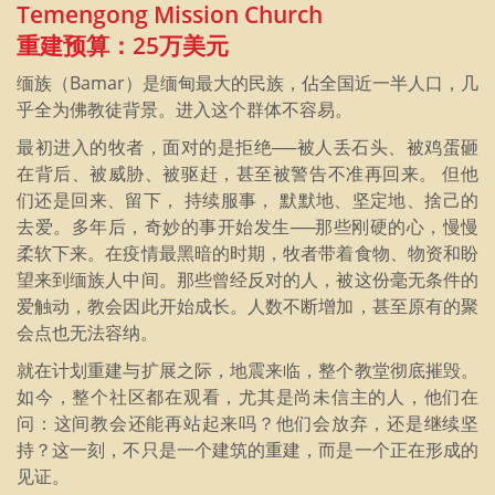
Temengong Mission Church
重建预算：25万美元
缅族（Bamar）是缅甸最大的民族，佔全国近一半人口，几
乎全为佛教徒背景。进入这个群体不容易。
最初进入的牧者，面对的是拒绝──被人丢石头、被鸡蛋砸
在背后、被威胁、被驱赶，甚至被警告不准再回来。 但他
们还是回来、留下， 持续服事， 默默地、坚定地、捨己的
去爱。多年后，奇妙的事开始发生──那些刚硬的心，慢慢
柔软下来。在疫情最黑暗的时期，牧者带着食物、物资和盼
望来到缅族人中间。那些曾经反对的人，被这份毫无条件的
爱触动，教会因此开始成长。人数不断增加，甚至原有的聚
会点也无法容纳。
就在计划重建与扩展之际，地震来临，整个教堂彻底摧毁。
如今，整个社区都在观看，尤其是尚未信主的人，他们在
问：这间教会还能再站起来吗？他们会放弃，还是继续坚
持？这一刻，不只是一个建筑的重建，而是一个正在形成的
见证。