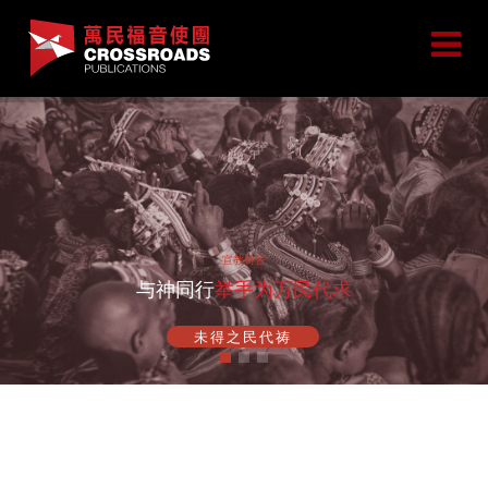
宣教祷告
与神同行
举手为万民代求
未得之民代祷