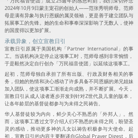
「万民福音使团」成立25週年的感恩时刻，我们深切怀念
2024年10月9日蒙主宠召的创始人——范张秀明师母。范师
母是满有异象与执行恩赐的属灵领袖，更是善于建立团队与
拓展事工的先锋。她的生命和事奉深深影响了无数人，使神
的国度得以更加扩展。
承载异象，创立宣教日引
宣教日引原属于美国机构「Partner International」的事
工。当该机构决定停止这项事工时，范师母感到非常惋惜，
于是毅然决定自行创办「万民福音使团」以延续这项事工。
起初，范师母独自承担了所有出版、行政及财务相关的事
务，但她的热情和决心感动了许多具备不同恩赐的弟兄姐妹
加入团队，使这项事工渐渐走向成熟，并不断扩展。今天，
宣教日引从成人读者逐步开发到针对Z世代及儿童的版本，
让各年龄层的基督徒都参与为未得之民祷告。
华人基督徒较为内向，鲜少关心不熟悉的「外邦人」。然
而，这项事工透过文字介绍人们不熟悉的未得之民，盼望圣
灵的感动，推动更多神的儿女以祷告积极参与大使命。起
初，宣教日引的内容主要翻译自Global Prayer Digest，后