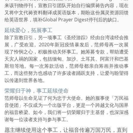
来该刊物停刊，宣教日引团队开始自行编撰祷告内容，现在
又将中文代祷资料翻译成英语版本，期盼这份属灵资源回馈
给英语世界，填补Global Prayer Digest停刊后的缺口。
延续爱心，拓展事工
除了宣教日引，另一项事工《圣经游踪》经由台湾读经会推
展，广受欢迎。2020年新冠疫情暴发后，范师母再一次展
现了怜悯之心，积极推动关怀事工。她筹募专款，帮助遭受
天灾人祸的国家，包括缅甸、加沙、土耳其、阿富汗和巴基
斯坦等地。每一次筹款活动，范师母都亲自筹画并推动事
工，而这些努力也感动了许多读者踊跃支持，让爱与盼望得
以传递到世界各地。
荣耀归于神，事工延续使命
范师母以生命见证了何为忠于大使命。她的服事使「万民福
音使团」不仅成为一个出版平台，更是一个跨越文化与国界
的福音桥梁。如今，我们将一切荣耀归于主基督，也深深感
谢每一位读者支持与参与事工。
愿主继续使用这个事工，让福音传遍万国万民，直到