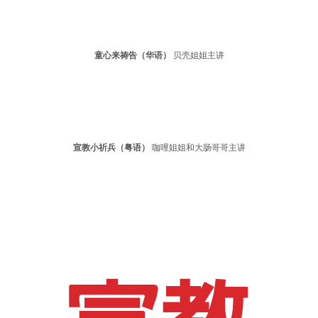
童心来祷告（华语）
贝壳姐姐主讲
宣教小祈兵（粤语）
咖哩姐姐和大肠哥哥主讲