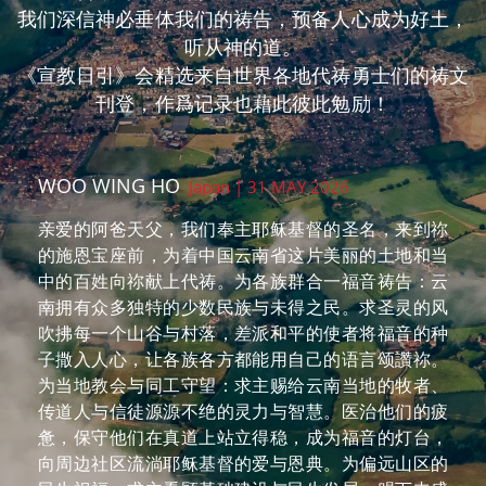
我们深信神必垂体我们的祷告，预备人心成为好土，
听从神的道。
《宣教日引》会精选来自世界各地代祷勇士们的祷文
刊登，作爲记录也藉此彼此勉励！
KEVIN LIU
Taiwan | 30 MAY 2026
你是预备万事成就万有的主，求主引领中国云南省还
不认识耶稣的人来到你面前，开他们的眼及耳，使他
们可藉着周遭的基督徒弟兄姊妹生命故事的分享，而
认识耶稣、相信耶稣是唯一的拯救，求全能的主拣选
及帮助他们。
高绍恩
Taiwan | 27 MAY 2026
亲爱的天父，谢谢祢让孩子透过宣教日引能认识中国