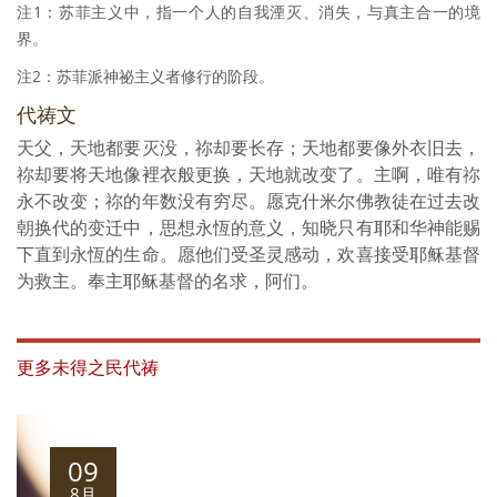
注1：苏菲主义中，指一个人的自我湮灭、消失，与真主合一的境
界。
注2：苏菲派神祕主义者修行的阶段。
代祷文
天父，天地都要灭没，祢却要长存；天地都要像外衣旧去，
祢却要将天地像裡衣般更换，天地就改变了。主啊，唯有祢
永不改变；祢的年数没有穷尽。愿克什米尔佛教徒在过去改
朝换代的变迁中，思想永恆的意义，知晓只有耶和华神能赐
下直到永恆的生命。愿他们受圣灵感动，欢喜接受耶稣基督
为救主。奉主耶稣基督的名求，阿们。
更多未得之民代祷
09
8月