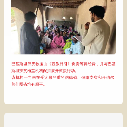
巴基斯坦洪灾救援由《宣教日引》负责筹募经费，并与巴基
斯坦扶贫植堂机构配搭展开救援行动。
该机构一向来在受灾最严重的信德省、俾路支省和开伯尔-
普什图省均有服事。