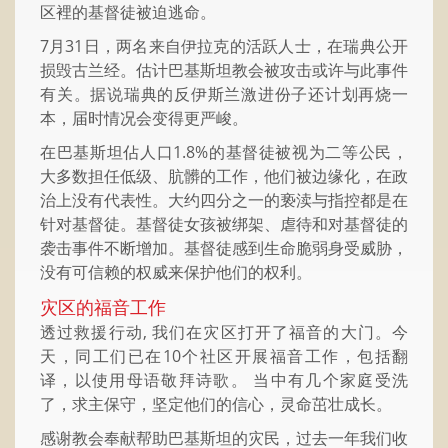
区裡的基督徒被迫逃命。
7月31日，两名来自伊拉克的活跃人士，在瑞典公开
损毁古兰经。估计巴基斯坦教会被攻击或许与此事件
有关。据说瑞典的反伊斯兰激进份子还计划再烧一
本，届时情况会变得更严峻。
在巴基斯坦佔人口1.8%的基督徒被视为二等公民，
大多数担任低级、肮髒的工作，他们被边缘化，在政
治上没有代表性。大约四分之一的亵渎与指控都是在
针对基督徒。基督徒女孩被绑架、虐待和对基督徒的
袭击事件不断增加。基督徒感到生命脆弱身受威胁，
没有可信赖的权威来保护他们的权利。
灾区的福音工作
透过救援行动, 我们在灾区打开了福音的大门。今
天，同工们已在10个社区开展福音工作，包括翻
译，以使用母语敬拜诗歌。 当中有几个家庭受洗
了，求主保守，坚定他们的信心，灵命茁壮成长。
感谢教会奉献帮助巴基斯坦的灾民，过去一年我们收