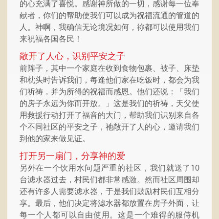
的心充满了喜悦。感谢神所做的一切，感谢每一位奉
献者，你们的帮助使我们可以成为祝福流通的管道的
人。神啊，我确信无论境况如何，祢都可以使用我们
来祝福各国各民！
敞开了人心，识别平安之子
前阵子，其中一个家庭在收到食物包裹、被子、床垫
和枕头时告诉我们，每逢他们家在吃饭时，都会为我
们祈祷，并为所得的祝福而感恩。他们还说：「我们
的房子永远为你而开放。」这是我们的祈祷，天父使
用救援行动打开了福音的大门，帮助我们识别来自各
个不同社区的平安之子，祂敞开了人的心，邀请我们
到他的家来做见证。
打开另一扇门，分享神的爱
另外在一个饮用水问题严重的社区，我们就送了10
台滤水器过去，村民们都非常感激。然而社区周围却
还有许多人需要滤水器，于是我们鼓励村民们互相分
享。最后，他们决定将滤水器都放置在房子外面，让
每一个人都可以自由使用。这是一个难得的服侍机