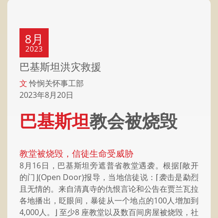
8月
2023
巴基斯坦洪灾救援
文
怜悯关怀事工部
2023年8月20日
巴基斯坦
教会被烧毁
教堂被烧毁，信徒生命受威胁
8月16日，巴基斯坦旁遮普省教堂遇袭。根据⌈敞开
的门⌋(Open Door)报导，当地信徒说：⌈袭击是勐烈
且无情的。来自清真寺的仇恨言论和公告在贾兰瓦拉
各地播出，眨眼间，暴徒从一个地点的100人增加到
4,000人。⌋ 至少8 座教堂以及数百间房屋被烧毁，社