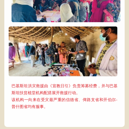
巴基斯坦洪灾救援由《宣教日引》负责筹募经费，并与巴基
斯坦扶贫植堂机构配搭展开救援行动。
该机构一向来在受灾最严重的信德省、俾路支省和开伯尔-
普什图省均有服事。