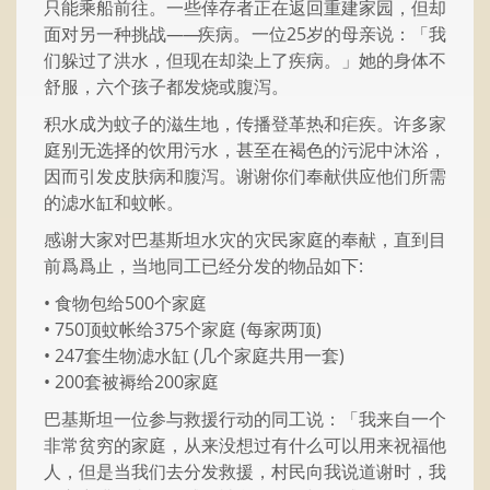
只能乘船前往。一些倖存者正在返回重建家园，但却
面对另一种挑战
——
疾病。一位25岁的母亲说：「我
们躲过了洪水，但现在却染上了疾病。」她的身体不
舒服，六个孩子都发烧或腹泻。
积水成为蚊子的滋生地，传播登革热和疟疾。许多家
庭别无选择的饮用污水，甚至在褐色的污泥中沐浴，
因而引发皮肤病和腹泻。谢谢你们奉献供应他们所需
的滤水缸和蚊帐。
感谢大家对巴基斯坦水灾的灾民家庭的奉献，直到目
前爲爲止，当地同工已经分发的物品如下:
• 食物包给500个家庭
• 750顶蚊帐给375个家庭 (每家两顶)
• 247套生物滤水缸 (几个家庭共用一套)
• 200套被褥给200家庭
巴基斯坦一位参与救援行动的同工说：「我来自一个
非常贫穷的家庭，从来没想过有什么可以用来祝福他
人，但是当我们去分发救援，村民向我说道谢时，我