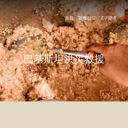
首頁
宣教日引
Z守望者
憐
巴基斯坦洪災救援