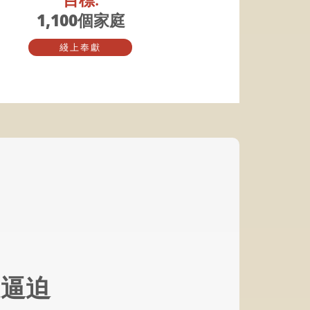
1,100個家庭
綫上奉獻
受逼迫