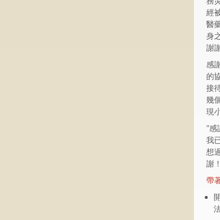
務
經
醫
身
謝
感
的
接
幾
現小
"
我
想
謝！
帶