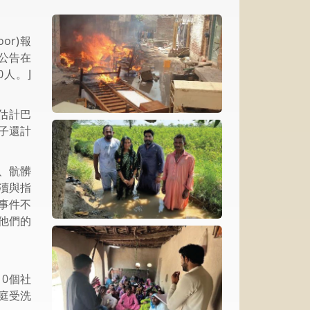
or)報
公告在
0人。⌋
估計巴
子還計
、骯髒
瀆與指
事件不
他們的
0個社
庭受洗