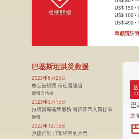
US$ 80
•
US$ 150
•
US$ 100
•
US$ 490
奉獻請註
巴基斯坦洪災救援
2023年8月20日
教堂被燒毀 信徒遭逼迫
簡報與代禱
2
2023年3月15日
巴
持續醫療關懷服務 將福音帶入新社區
文
簡報
2022年12月2日
救援行動 打開福音的大門