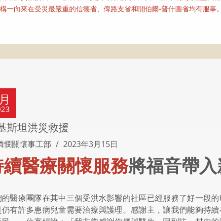
構一向來在受災最嚴重的信德省、俾路支省和開伯爾-普什圖省均有服事
3月
023
基斯坦洪災救援
憐憫關懷事工部
2023年3月15日
持續醫療關懷服務
將福音帶入
們的醫療團隊在其中三個受洪水影響的社區已經服務了好一段的
是仍有許多患病兒童需要治療與護理。感謝主，讓我們能夠持續