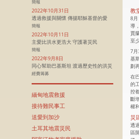
簡報
教
2022年10月31日
透過救援與關懷 傳揚耶穌基督的愛
8月
導
簡報
賈
2022年10月11日
至
主愛比洪水更浩大 守護著災民
簡報
7
2022年9月8日
基
同心幫助巴基斯坦 渡過歷史性的洪災
劃
經費籌募
在
的
控
緬甸地震救援
斷
接待難民事工
權
送愛到加沙
災
透
土耳其地震災民
區