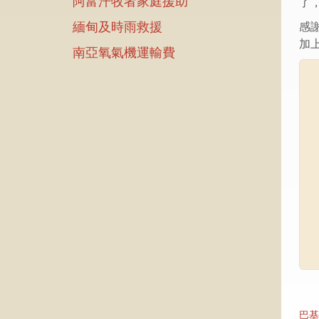
阿富汗牧者家庭援助
了
緬甸及時雨救援
感謝
加上
南亞氧氣機運輸費
巴基