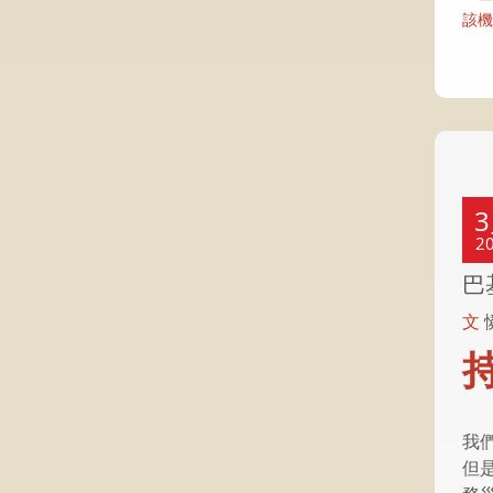
該機
2
巴
文
我
但