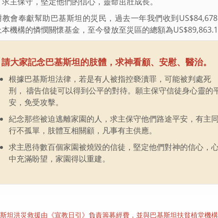
，求主保守，堅定他們的信心，靈命茁壯成長。
教會奉獻幫助巴基斯坦的災民，過去一年我們收到US$84,678.4
本機構的憐憫關懷基金，至今發放至災區的總額為US$89,863.1
請大家記念巴基斯坦的肢體，求神看顧、安慰、醫治。
根據巴基斯坦法律，若是有人被指控褻瀆罪，可能被判處死
刑， 禱告信徒可以得到公平的對待。願主保守信徒身心靈的
安，免受攻擊。
紀念那些被迫逃離家園的人，求主保守他們路途平安，有主
行不孤單，肢體互相關顧，凡事有主供應。
求主恩待數百個家園被燒毀的信徒，堅定他們對神的信心，
中充滿盼望，家園得以重建。
斯坦洪災救援由《宣教日引》負責籌募經費，並與巴基斯坦扶貧植堂機構