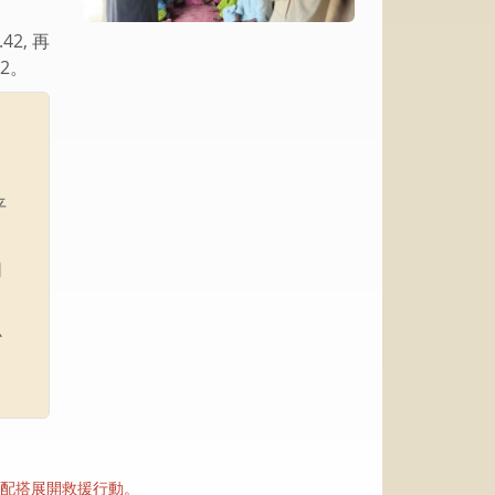
2, 再
2。
平
同
心
配搭展開救援行動。