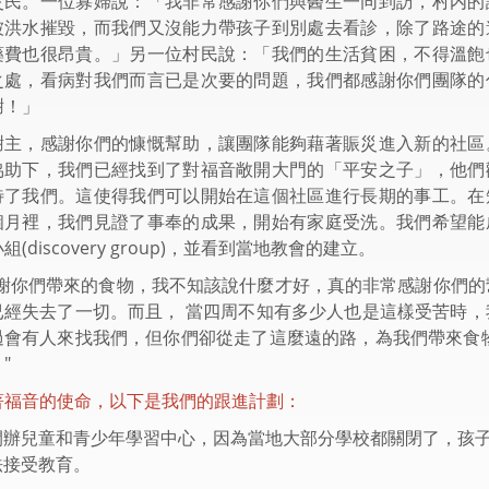
災民。一位寡婦說：「我非常感謝你們與醫生一同到訪，村内的
被洪水摧毀，而我們又沒能力帶孩子到別處去看診，除了路途的
藥費也很昂貴。」另一位村民說：「我們的生活貧困，不得溫飽
之處，看病對我們而言已是次要的問題，我們都感謝你們團隊的
謝！」
謝主，感謝你們的慷慨幫助，讓團隊能夠藉著賑災進入新的社區
協助下，我們已經找到了對福音敞開大門的「平安之子」，他們
待了我們。這使得我們可以開始在這個社區進行長期的事工。在
個月裡，我們見證了事奉的成果，開始有家庭受洗。我們希望能
組(discovery group)，並看到當地教會的建立。
感謝你們帶來的食物，我不知該說什麼才好，真的非常感謝你們的
已經失去了一切。而且， 當四周不知有多少人也是這樣受苦時，
過會有人來找我們，但你們卻從走了這麼遠的路，為我們帶來食物
"
著福音的使命，以下是我們的跟進計劃：
開辦兒童和青少年學習中心，因為當地大部分學校都關閉了，孩
法接受教育。