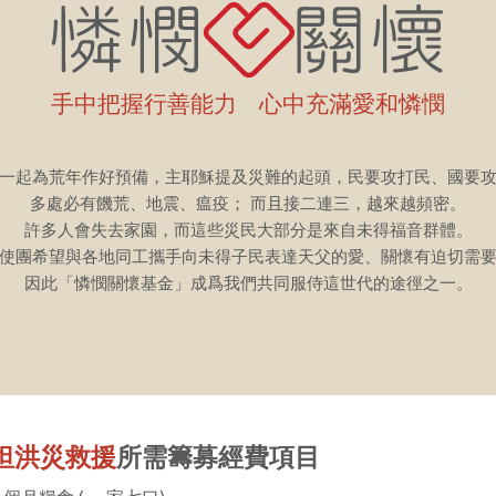
手中把握行善能力 心中充滿愛和憐憫
一起為荒年作好預備，主耶穌提及災難的起頭，民要攻打民、國要
多處必有饑荒、地震、瘟疫； 而且接二連三，越來越頻密。
許多人會失去家園，而這些災民大部分是來自未得福音群體。
使團希望與各地同工攜手向未得子民表達天父的愛、關懷有迫切需
因此「憐憫關懷基金」成爲我們共同服侍這世代的途徑之一。
坦洪災救援
所需籌募經費項目