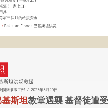
 一個月糧食 ( 一家七口)
 帳篷 (一家七口)
 用具
• 每家三個月的救援資金
明：
Pakistan Floods 巴基斯坦洪災
8月
023
基斯坦洪災救援
憐憫關懷事工部
2023年8月20日
巴基斯坦
教堂遇襲 基督徒遭