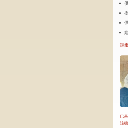
請
巴基
該機