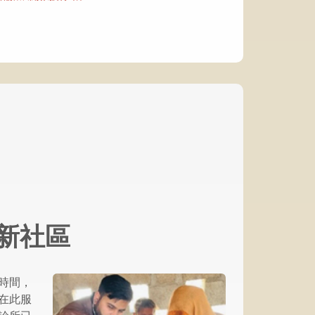
。
新社區
時間，
在此服