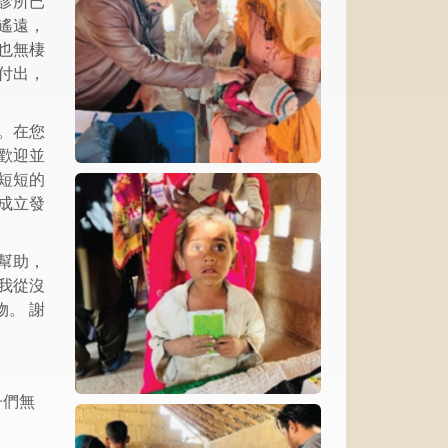
診所已
遙遠，
也無棲
付出，
。在您
歡迎並
短短的
成立發
幫助，
我從沒
。 謝
子們無