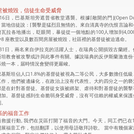
堂被燒毀，信徒生命受威脅
16日，巴基斯坦旁遮普省教堂遇襲。根據⌈敞開的門⌋(Open Do
，當地信徒說：⌈襲擊是猛烈且無情的。來自清真寺的仇恨言論和
蘭瓦拉各地播出，眨眼間，暴徒從一個地點的100人增加到4,00
少8 座教堂以及數百間房屋被燒毀，社區裡的基督徒被迫逃命。
月31日，兩名來自伊拉克的活躍人士，在瑞典公開損毀古蘭經。
斯坦教會被攻擊或許與此事件有關。據說瑞典的反伊斯蘭激進份
再燒一本，届時情況會變得更嚴峻。
巴基斯坦佔人口1.8%的基督徒被視為二等公民，大多數擔任低級
工作，他們被邊緣化，在政治上沒有代表性。大約四分之一的褻
都是在針對基督徒。基督徒女孩被綁架、虐待和對基督徒的襲擊
增加。基督徒感到生命脆弱身受威脅，沒有可信賴的權威來保護
利。
區的福音工作
過救援行動, 我們在災區打開了福音的大門。今天，同工們已在1
開展福音工作，包括翻譯，以使用母語敬拜詩歌。 當中有幾個家