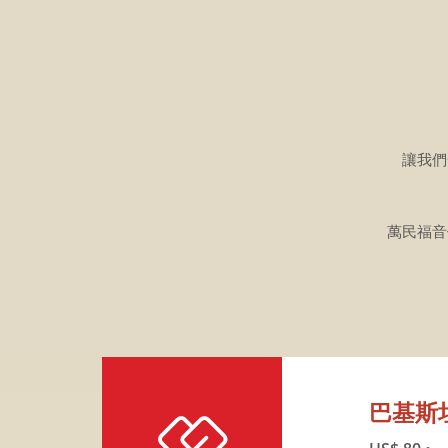
讓我們
萬民福音
巴基斯