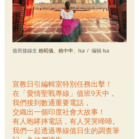
值班接線生
賴昭儀、賴中申、Isa
编辑
Isa
宣教日引編輯室特別任務出擊！
在「愛情聖戰專線」值班9天中，
我們接到數通重要電話，
交織出一個印度社會大故事！
有人咆哮摔電話，有人哭哭啼啼。
我們一起透過專線值日生的調查筆