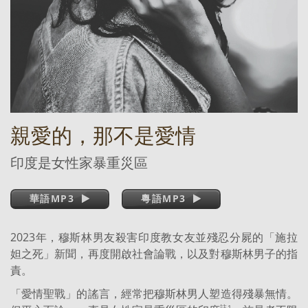
親愛的，那不是愛情
印度是女性家暴重災區
華語MP3
粵語MP3
2023年，穆斯林男友殺害印度教女友並殘忍分屍的「施拉
妲之死」新聞，再度開啟社會論戰，以及對穆斯林男子的指
責。
「愛情聖戰」的謠言，經常把穆斯林男人塑造得殘暴無情。
註1