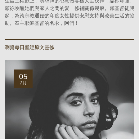
生命主權獻上，尋求神的心意做各樣人生抉擇，靠祢剛強。
願祢喚醒她們與家人之間的愛，修補關係裂痕。願基督徒興
起，為跨宗教通婚的印度女性提供安慰支持與改善生活的協
助。奉主耶穌基督的名求，阿們！
瀏覽每日聖經原文靈修
05
7月