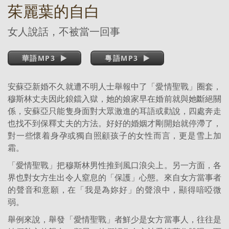
茱麗葉的自白
女人說話，不被當一回事
華語MP3
粵語MP3
安蘇亞新婚不久就遭不明人士舉報中了「愛情聖戰」圈套，
穆斯林丈夫因此鋃鐺入獄，她的娘家早在婚前就與她斷絕關
係，安蘇亞只能隻身面對大眾激進的耳語或勸說，四處奔走
也找不到保釋丈夫的方法。好好的婚姻才剛開始就停滯了，
對一些懷着身孕或獨自照顧孩子的女性而言，更是雪上加
霜。
「愛情聖戰」把穆斯林男性推到風口浪尖上。另一方面，各
界也對女方生出令人窒息的「保護」心態。來自女方當事者
的聲音和意願，在「我是為妳好」的聲浪中，顯得喑啞微
弱。
舉例來說，舉發「愛情聖戰」者鮮少是女方當事人，往往是