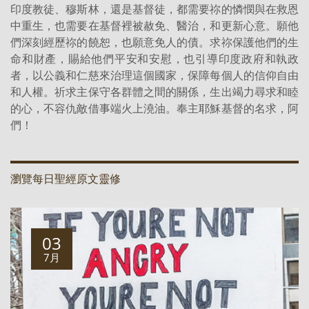
印度教徒、穆斯林，還是基督徒，都需要祢的憐憫與在救恩
中重生，也需要在基督裡被赦免、醫治，和更新心意。願他
們深刻經歷祢的饒恕，也願意免人的債。求祢保護他們的生
命和財產，賜給他們平安和安慰，也引導印度政府和執政
者，以公義和仁慈來治理這個國家，保障每個人的信仰自由
和人權。祈求主保守各群體之間的關係，生出竭力尋求和睦
的心，不容仇敵借事端火上澆油。奉主耶穌基督的名求，阿
們！
瀏覽每日聖經原文靈修
03
7月