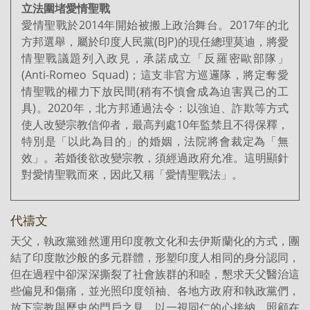
立法圍堵愛情聖戰
愛情聖戰於2014年開始被搬上政治舞台。2017年的北
方邦選舉，屬於印度人民黨(BJP)的現任總理莫迪，將愛
情聖戰議題列入政見，承諾成立「反羅密歐部隊」
(Anti-Romeo Squad)；這支非官方巡邏隊，將定奪愛
情聖戰的權力下放民間(稍有不慎會成為迫害異己的工
具)。2020年，北方邦通過法令：以強迫、詐欺等方式
使人改變宗教信仰者，最高判處10年監禁且不得保釋，
特別是「以此為目的」的婚姻，法院將會裁定為「無
效」。若婚後欲改變宗教，須經過政府允准。這明顯針
對愛情聖戰而來，因此又稱「愛情聖戰法」。
代禱文
天父，執政黨雖然運用印度教文化和去伊斯蘭化的方式，團
結了印度散沙般的多元群體，形塑印度人相同的身分認同，
但在過程中卻深深撕裂了社會族群的和睦，懇求天父醫治這
些偏見和傷痛，並光照印度領袖、各地方政府和執政黨們，
放下宗教與歷史的門戶之見，以一視同仁的心接納、照顧在