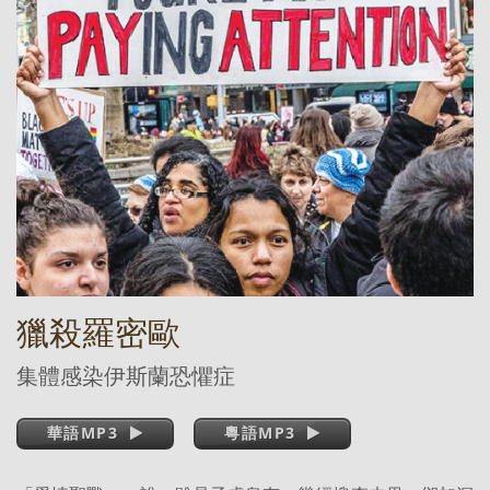
獵殺羅密歐
集體感染伊斯蘭恐懼症
華語MP3
粵語MP3