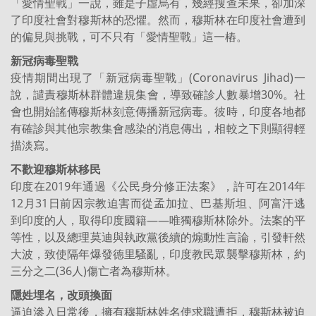
「愛情聖戰」一說，雖是子虛烏有，幾經搜查未果，卻加深
了印度社會對穆斯林的恐懼。然而，穆斯林在印度社會遭到
的偏見與挑戰，可不只有「愛情聖戰」這一樁。
新冠病毒聖戰
疫情期間出現了「新冠病毒聖戰」(Coronavirus Jihad)一
說，譴責穆斯林群體違規集會，導致確診人數暴增30%。社
會也開始謠傳穆斯林刻意傳播新冠病毒。彼時，印度各地都
有確診與其他宗教集會感染的消息傳出，相較之下則顯得輕
描淡寫。
不歡迎穆斯林移民
印度在2019年通過《公民身分修正法案》，許可在2014年
12月31日前因宗教迫害而從孟加拉、巴基斯坦、阿富汗逃
到印度的人，取得印度國籍——唯獨穆斯林除外。法案的平
等性，以及總理莫迪與執政黨後續的煽動性言論，引發軒然
大波，致使隔年爆發德里騷亂，印度教民眾襲擊穆斯林，約
三分之二(36人)傷亡者為穆斯林。
隱姓埋名，改頭換面
逼迫滲入日常後，擁有穆斯林姓名使求職遭拒，穆斯林被迫