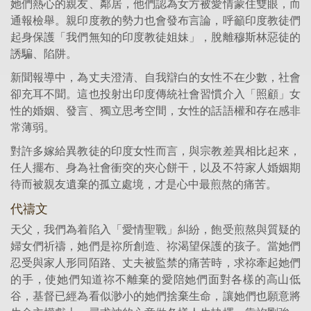
她們熱心的親友、鄰居，他們認為女方被愛情蒙住雙眼，而
通報檢舉。親印度教的勢力也會發布言論，呼籲印度教徒們
起身保護「我們無知的印度教徒姐妹」，脫離穆斯林惡徒的
誘騙、陷阱。
新聞報導中，為丈夫澄清、自我辯白的女性不在少數，社會
卻充耳不聞。這也投射出印度傳統社會習慣介入「照顧」女
性的婚姻、發言、獨立思考空間，女性的話語權和存在感非
常薄弱。
對許多嫁給異教徒的印度女性而言，與宗教差異相比起來，
任人擺布、身為社會衝突的夾心餅干，以及不符家人婚姻期
待而被親友遺棄的孤立處境，才是心中最煎熬的痛苦。
代禱文
天父，我們為着陷入「愛情聖戰」糾紛，飽受煎熬與質疑的
婦女們祈禱，她們是祢所創造、祢渴望保護的孩子。當她們
忍受與家人形同陌路、丈夫被監禁的痛苦時，求祢牽起她們
的手，使她們知道祢不離棄的愛陪她們面對各樣的高山低
谷，基督已經為看似渺小的她們捨棄生命，讓她們也願意將