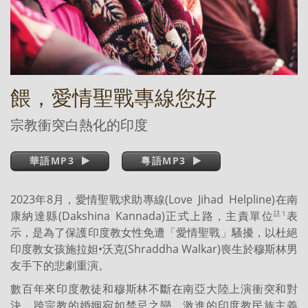
餵，愛情聖戰專線您好
宗教衝突白熱化的印度
華語MP3
粵語MP3
2023年8月，愛情聖戰求助專線(Love Jihad Helpline)在南
康納達縣(Dakshina Kannada)正式上路，主責單位
表
註1
示，是為了保護印度教女性免遭「愛情聖戰」騷擾，以杜絕
印度教女孩施拉妲•沃克(Shraddha Walkar)喪生於穆斯林男
友手下的悲劇重演。
數百年來印度教徒和穆斯林不斷在南亞大陸上演衝突和對
決，跨宗教的婚姻宛如禁忌之戀。激進的印度教民族主義