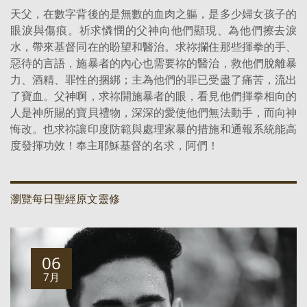
天父，在數字背後的是無數的血肉之軀，是多少婦女孩子的
眼淚與傷痕。祈求憐憫的父神向他們顯現、為他們擦去淚
水，帶來基督同在的盼望和醫治。求祢攔住那些揮拳的手、
惡待的言語，施暴者的內心也需要祢的醫治，救他們脫離暴
力、酒精、罪性的捆綁；主為他們的罪已受盡了痛苦，流出
了寶血。父神啊，求祢開施暴者的眼，看見他們揮拳相向的
人是神所賜的寶貝禮物，深深的愛使他們無法動手，而向神
悔改。也求祢讓印度防範與處理家暴的措施和通報系統能高
度發揮功效！奉主耶穌基督的名求，阿們！
瀏覽每日聖經原文靈修
06
7月