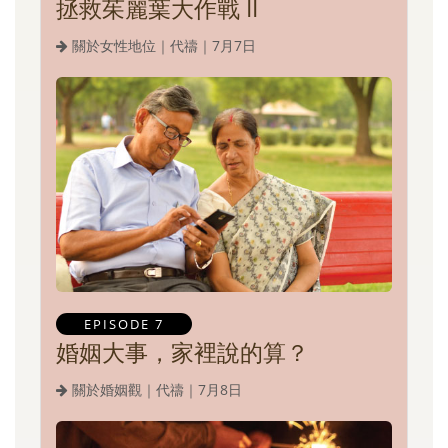
拯救茱麗葉大作戰 II
關於女性地位｜代禱｜7月7日
EPISODE 7
婚姻大事，家裡說的算？
關於婚姻觀｜代禱｜7月8日