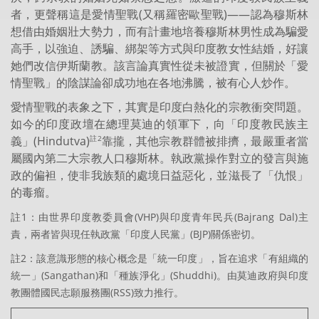
者，更聲稱這是愛情聖戰(又稱羅密歐聖戰)——認為穆斯林
想借由婚姻壯大勢力，而有計畫地培養穆斯林男性成為騙愛
高手，以強迫、誘騙、綁架等方式與印度教女性結婚，好讓
她們改信伊斯蘭教。該言論真實性從未被證實，但關於「愛
情聖戰」的陰謀論卻成功地在各地沸騰，被有心人炒作。
愛情聖戰的表象之下，其實是印度白熱化的宗教衝突問題。
如今的印度政壇在總理莫迪的領軍下，向「印度教民族主
義」(Hindutva)
靠攏，其他宗教群體被排擠，最嚴重者當
註2
屬國內第二大宗教人口穆斯林。執政黨操作對立的發言與施
政的偏袒，使非我族類的處境日益惡化，並滋長了「仇恨」
的毒瘤。
註1：由世界印度教委員會(VHP)與印度青年民兵(Bajrang Dal)主
責，兩者皆與現任執政黨「印度人民黨」(BJP)關係密切。
註2：該意識形態的核心概念是「統一印度」，旨在追求「有組織的
統一」(Sangathan)和「種族淨化」(Shuddhi)。由莫迪政府與印度
教團體國民志願服務團(RSS)致力推行。