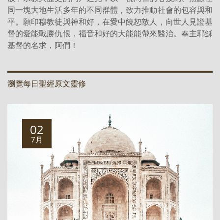
同一塊大地生活多年的不同群體，致力推動社會的包容與和
平。願印穆教徒與神和好，在愛中饒恕敵人，向世人見證基
督的愛能戰勝仇恨，福音和好的大能能帶來醫治。奉主耶穌
基督的名求，阿們！
瀏覽每日聖經原文靈修
02
7月