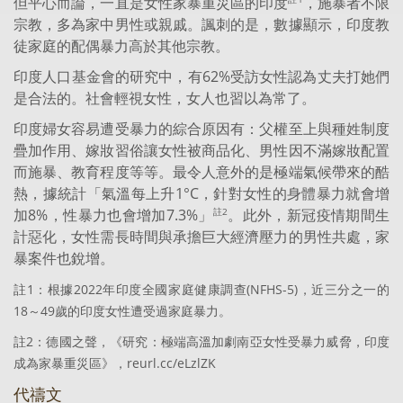
但平心而論，一直是女性家暴重災區的印度
，施暴者不限
宗教，多為家中男性或親戚。諷刺的是，數據顯示，印度教
徒家庭的配偶暴力高於其他宗教。
印度人口基金會的研究中，有62%受訪女性認為丈夫打她們
是合法的。社會輕視女性，女人也習以為常了。
印度婦女容易遭受暴力的綜合原因有：父權至上與種姓制度
疊加作用、嫁妝習俗讓女性被商品化、男性因不滿嫁妝配置
而施暴、教育程度等等。最令人意外的是極端氣候帶來的酷
熱，據統計「氣溫每上升1°C，針對女性的身體暴力就會增
加8%，性暴力也會增加7.3%」
。此外，新冠疫情期間生
註2
計惡化，女性需長時間與承擔巨大經濟壓力的男性共處，家
暴案件也銳增。
註1：根據2022年印度全國家庭健康調查(NFHS-5)，近三分之一的
18～49歲的印度女性遭受過家庭暴力。
註2：德國之聲，《研究：極端高溫加劇南亞女性受暴力威脅，印度
成為家暴重災區》，reurl.cc/eLzlZK
代禱文