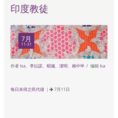
印度教徒
7月
11-31
作者
Isa、李以諾、昭儀、潔明、賴中申
编辑
Isa
每日未得之民代禱
｜
7月11日