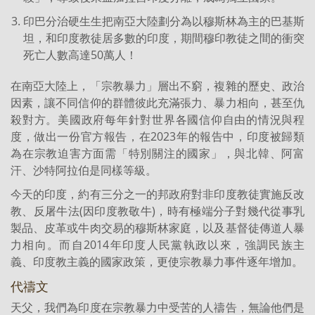
印巴分治硬生生把南亞大陸劃分為以穆斯林為主的巴基斯
坦，和印度教徒居多數的印度，期間穆印教徒之間的衝突
死亡人數高達50萬人！
在南亞大陸上，「宗教暴力」層出不窮，複雜的歷史、政治
因素，讓不同信仰的群體彼此充滿張力、暴力相向，甚至仇
殺對方。美國政府每年針對世界各國信仰自由的情況與程
度，做出一份官方報告，在2023年的報告中，印度被歸類
為在宗教迫害方面需「特別關注的國家」，與北韓、阿富
汗、沙特阿拉伯是同樣等級。
今天的印度，約有三分之一的邦政府對非印度教徒實施反改
教、反屠牛法(因印度教敬牛)，時有極端分子對幾代從事乳
製品、皮革或牛肉交易的穆斯林家庭，以及基督徒傳道人暴
力相向。而自2014年印度人民黨執政以來，強調民族主
義、印度教主義的國家政策，更使宗教暴力事件逐年增加。
代禱文
天父，我們為印度在宗教暴力中受苦的人禱告，無論他們是