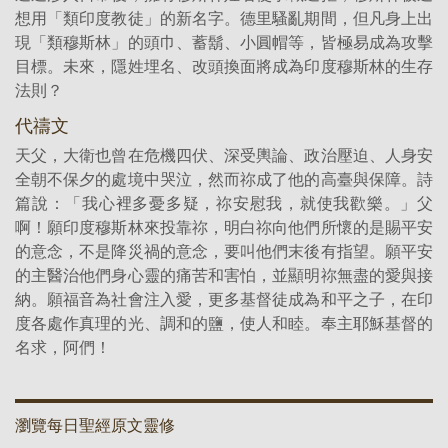
想用「類印度教徒」的新名字。德里騷亂期間，但凡身上出
現「類穆斯林」的頭巾、蓄鬍、小圓帽等，皆極易成為攻擊
目標。未來，隱姓埋名、改頭換面將成為印度穆斯林的生存
法則？
代禱文
天父，大衛也曾在危機四伏、深受輿論、政治壓迫、人身安
全朝不保夕的處境中哭泣，然而祢成了他的高臺與保障。詩
篇說：「我心裡多憂多疑，祢安慰我，就使我歡樂。」父
啊！願印度穆斯林來投靠祢，明白祢向他們所懷的是賜平安
的意念，不是降災禍的意念，要叫他們末後有指望。願平安
的主醫治他們身心靈的痛苦和害怕，並顯明祢無盡的愛與接
納。願福音為社會注入愛，更多基督徒成為和平之子，在印
度各處作真理的光、調和的鹽，使人和睦。奉主耶穌基督的
名求，阿們！
瀏覽每日聖經原文靈修