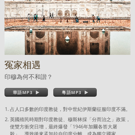
冤家相遇
印穆為何不和諧？
華語MP3
粵語MP3
占人口多數的印度教徒，對中世紀伊斯蘭征服印度不滿。
英國殖民時期對印度教徒、穆斯林採「分而治之」政策，
使雙方衝突日增，最終爆發「1946年加爾各答大屠
殺」，導致後來孟加拉自印度分離，成為獨立國家。