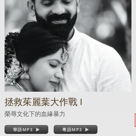
拯救茱麗葉大作戰 I
榮辱文化下的血緣暴力
華語MP3
粵語MP3