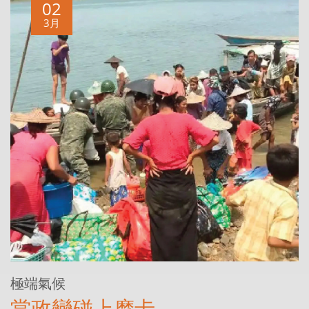
02
3月
極端氣候
當政變碰上摩卡