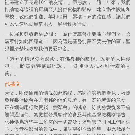
社區建立了長達10年的友情。」萊恩說，「這十年來，我們
持續地為這裡的羅興亞人提供食物和醫療、建立衛生設施和
學校，教他們養雞、羊和種田，累積下來的信任感，讓我們
可以快速地動員當地人，展開救援行動。」
一位羅興亞穆斯林曾問：「為什麼基督徒要關心我們？」哈
茲萊特如此回應道：「因為這是基督徒蒙召要去做的事，聖
經裡清楚地教導我們要愛鄰舍。」
「這裡的情況依舊嚴峻，有佛教徒的敵視、政府的人權侵
犯，」哈茲萊特嚴肅地說，「儸興亞人找不到活着的意
義。」
代禱文
天父，即使緬甸的情況如此嚴峻，感謝祢讓我們看見，救援
發展夥伴協會在若開邦的信仰見證，有一群祢所愛的兒女，
正在緬甸用行動實踐「愛鄰舍」的誡命，祢的慈愛從來不曾
離開過緬甸。為救援發展夥伴協會及其他基督教機構禱告，
求神供應這些事工所需的一切資源；求聖靈堅固同工們的信
心，儘管在艱困的景況中，雖失望卻不致絕望，眼光飛越至