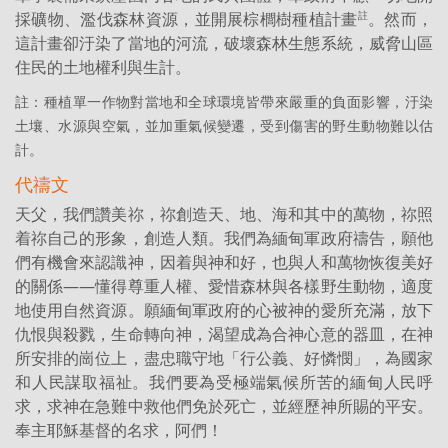
採礦物、濫伐森林資源，並開展棕櫚樹種植計畫
。然而，
註
這計畫卻汙染了當地的河流，破壞森林生態系統，威脅山區
住民的土地權利與生計。
註：種植單一作物對當地和全球環境皆帶來嚴重的負面影響，汙染
土壤、水源與空氣，並加重氣候變遷，受到傷害的野生動物難以估
計。
代禱文
天父，我們讚美祢，祢創造天、地、海和其中的萬物，祢照
着祢自己的形象，創造人類。我們為緬甸軍政府禱告，願他
們有機會來認識神，因着與神和好，也與人和萬物恢復美好
的關係——懂得尊重人權、愛惜森林與各樣野生動物，適度
地使用自然資源。願緬甸軍政府的心被神的愛所充滿，放下
仇恨與殺戮，生命轉向神，渴望成為合神心意的器皿，在神
所安排的崗位上，盡忠職守地「行公義、好憐憫」，為國家
和人民謀取福祉。我們要為受極端氣候所苦的緬甸人民呼
求，求神在急難中救他們免於死亡，並經歷神所賜的平安。
奉主耶穌基督的名求，阿們！