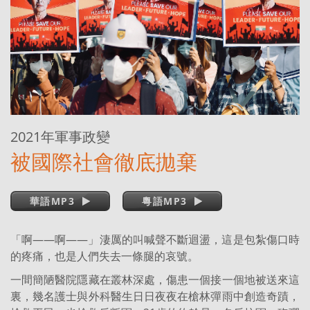
2021年軍事政變
被國際社會徹底拋棄
華語MP3
粵語MP3
「啊——啊——」淒厲的叫喊聲不斷迴盪，這是包紮傷口時
的疼痛，也是人們失去一條腿的哀號。
一間簡陋醫院隱藏在叢林深處，傷患一個接一個地被送來這
裏，幾名護士與外科醫生日日夜夜在槍林彈雨中創造奇蹟，