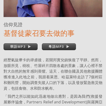
信仰見證
基督徒蒙召要去做的事
華語MP3
粵語MP3
經歷氣旋摩卡的肆虐後，若開邦實兌鎮恢復了平靜。然而，
放眼所見，樹枝、竹屋碎片四散各處的景象，讓人心裡不禁
對大自然的無常感到畏懼。這天，在聯合國及其他救援團體
獲准進入此地之前，我跟着萊恩、哈茲萊特走訪了7個村莊
和難民營，開始調查失蹤人口的下落，以及發放緊急救災物
資，包括食物、水和防水帆布。
「我們之所以能如此迅速地做出應對，是因為我們(救援發
展夥伴協會，Partners Relief and Development)與羅興亞