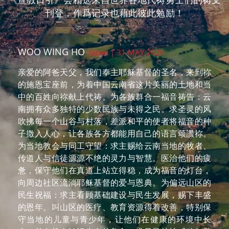
刊登，作爲记录也藉此彼此勉励！
KEVIN LIU
Taiwan | 30 MAY 2026
你是预备万事成就万有的主，求主引领中国云南省还
不认识耶稣的人来到你面前，开他们的眼及耳，使他
们可藉着周遭的基督徒弟兄姊妹生命故事的分享，而
认识耶稣、相信耶稣是唯一的拯救，求全能的主拣选
及帮助他们。
高绍恩
Taiwan | 27 MAY 2026
亲爱的天父，谢谢祢让孩子透过宣教日引能认识中国
云南省每一个族群都渴望着生活裡充满丰盛、平安与
爱，相信透过每一位神儿女的代祷，祢已垂听孩子们
的呼求、感谢与讚美，愿祢的旨意行在云南省每一个