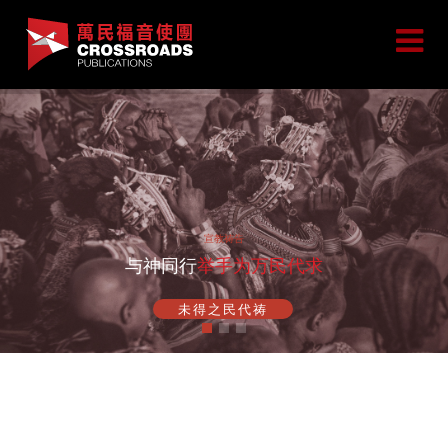
宣教祷告
与神同行
举手为万民代求
未得之民代祷