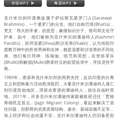
华语MP3
粤语MP3
克什米尔的印度教徒属于萨拉斯瓦婆罗门人(Saraswat
Brahmins)，一个婆罗门的分支。他们自称巴塔(Bhatta)，
梵文「伟大的学者」的意思，象徵知识分子、祭司和文化守
护者。如今，他们被称为克什米尔的潘迪特人(Kashmiri
Pandits)，崇拜湿婆(Shiva)和沙克蒂(Shakti)，认为传统印
度教万神中的所有男神和女神，都是湿婆和沙克蒂的不同化
身。他们每日拜神、练瑜伽、唸咒和冥想，在世俗享乐
(Bhukti)和解脱(Mukti)两者对立的欲望追求中，寻找灵性平
衡。
1989年，查谟和克什米尔邦的局势失控，反抗印度的分离
主义和恐怖暴力活动愈演愈烈，大量克什米尔潘迪特人逃亡
到印度其他地区，滞留在查谟的潘迪特人，就住在临时营
地。2011年，许多克什米尔潘迪特家庭被政府迁往「贾格
蒂移民定居点」(Jagti Migrant Colony)，看起来解决了居
住问题，但那裡的劣质房屋结构、渗水、基础设施不足等，
加上经济和社会动盪不安，克什米尔潘迪特人仍旧备受煎