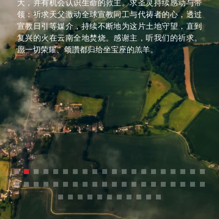
族群，柔软他们的心，开启他们的心眼，看见祢就是
他们所要找寻的爱与盼望，能够经历祢的救恩，求主
怜悯这块土地，复兴云南省，也让宣教士能在云南广
传福音，保守宣教士们的身心灵，靠着得胜，而且得
胜有馀！创造天地万物的主啊！谢谢祢的爱降临在云
南省每一个人心裡，触摸他们的心，看见祢才是那独
一真神！奉主耶稣基督的名求，阿们。