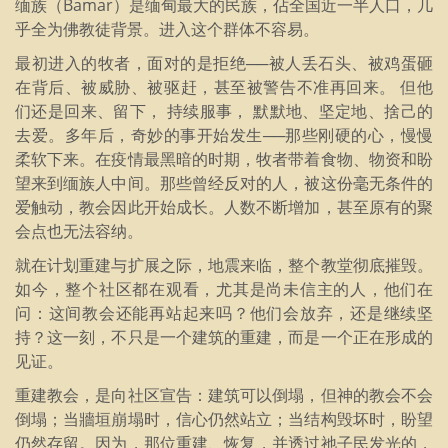
缅族（Bamar）是缅甸最大的民族，佔全国近一半人口，几
乎全为佛教徒背景。进入这个群体不容易。
最初进入的牧者，面对的是拒绝──被人丢石头、被鸡蛋砸
在背后、被威胁、被驱赶，甚至被警告不准再回来。 但他
们还是回来、留下， 持续服事， 默默地、坚定地、捨己的
去爱。多年后，奇妙的事开始发生──那些刚硬的心，慢慢
柔软下来。在疫情最黑暗的时期，牧者带着食物、物资和盼
望来到缅族人中间。那些曾经反对的人，被这份毫无条件的
爱触动，教会因此开始成长。人数不断增加，甚至原有的聚
会点也无法容纳。
就在计划重建与扩展之际，地震来临，整个教堂彻底摧毁。
如今，整个社区都在观看，尤其是尚未信主的人，他们在
问：这间教会还能再站起来吗？他们会放弃，还是继续坚
持？这一刻，不只是一个建筑的重建，而是一个正在形成的
见证。
重建教会，是向社区宣告：建筑可以倒塌，但神的教会不会
倒塌；当牆垣崩塌时，信心仍然站立；当结构毁坏时，盼望
仍然存留。因为，那位重建、恢复，并透过祂子民发光的，