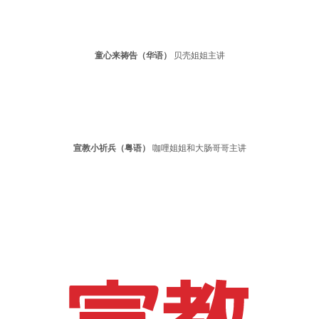
童心来祷告（华语）
贝壳姐姐主讲
宣教小祈兵（粤语）
咖哩姐姐和大肠哥哥主讲