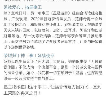
延续爱心，拓展事工
除了宣教日引，另一项事工《圣经游踪》经由台湾读经会推
展，广受欢迎。2020年新冠疫情暴发后，范师母再一次展
现了怜悯之心，积极推动关怀事工。她筹募专款，帮助遭受
天灾人祸的国家，包括缅甸、加沙、土耳其、阿富汗和巴基
斯坦等地。每一次筹款活动，范师母都亲自筹画并推动事
工，而这些努力也感动了许多读者踊跃支持，让爱与盼望得
以传递到世界各地。
荣耀归于神，事工延续使命
范师母以生命见证了何为忠于大使命。她的服事使「万民福
音使团」不仅成为一个出版平台，更是一个跨越文化与国界
的福音桥梁。如今，我们将一切荣耀归于主基督，也深深感
谢每一位读者支持与参与事工。
愿主继续使用这个事工，让福音传遍万国万民，直到
主荣耀的再来之日！