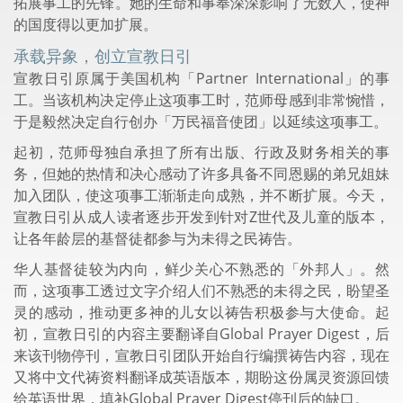
拓展事工的先锋。她的生命和事奉深深影响了无数人，使神
的国度得以更加扩展。
承载异象，创立宣教日引
宣教日引原属于美国机构「Partner International」的事
工。当该机构决定停止这项事工时，范师母感到非常惋惜，
于是毅然决定自行创办「万民福音使团」以延续这项事工。
起初，范师母独自承担了所有出版、行政及财务相关的事
务，但她的热情和决心感动了许多具备不同恩赐的弟兄姐妹
加入团队，使这项事工渐渐走向成熟，并不断扩展。今天，
宣教日引从成人读者逐步开发到针对Z世代及儿童的版本，
让各年龄层的基督徒都参与为未得之民祷告。
华人基督徒较为内向，鲜少关心不熟悉的「外邦人」。然
而，这项事工透过文字介绍人们不熟悉的未得之民，盼望圣
灵的感动，推动更多神的儿女以祷告积极参与大使命。起
初，宣教日引的内容主要翻译自Global Prayer Digest，后
来该刊物停刊，宣教日引团队开始自行编撰祷告内容，现在
又将中文代祷资料翻译成英语版本，期盼这份属灵资源回馈
给英语世界，填补Global Prayer Digest停刊后的缺口。