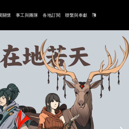
憫關懷
事工與團隊
各地訂閱
聯繋與奉獻