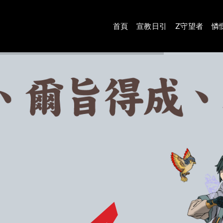
首頁
宣教日引
Z守望者
憐