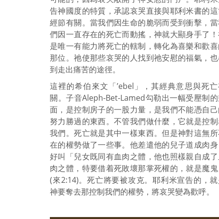
告神國度的特質，承認哀哭直接與耶利米書的這
經節有關。當我們因生命的脆弱而受到衝擊，當
們因一直存在的死亡而動搖，神就大顯身手了！
是唯一有能力將死亡的轄制，轉化為喜樂和歡喜
那位。祂使那些哀哭的人找到祂安慰的福氣，也
到走出痛苦的途徑。
這裡的希伯來文「’ebel」，其經典意思與死亡
關。子音Aleph-Bet-Lamed勾勒出一幅受壓制
面，是控制房子的一股力量，是我們不能憑自己
努力勝過的東西。不管我們做什麼，它就是控制
我們。死亡就是其中一樣東西。但是神對這無所
在的權勢做了一些事。他差遣他的兒子道成肉身
好叫「兒女既同有血肉之體，他也照樣親自成了
肉之體，特要借着死敗壞那掌死權的，就是魔鬼
(來2:14)。死亡將要被攻克。耶利米宣告的，就
神要奪去那控制我們的權勢，將哀哭變為歡呼。