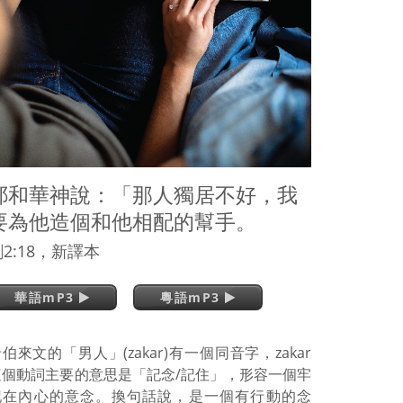
耶和華神說：「那人獨居不好，我
要為他造個和他相配的幫手。
2:18，新譯本
華語mP3
粵語mP3
伯來文的「男人」(zakar)有一個同音字，zakar
這個動詞主要的意思是「記念/記住」，形容一個牢
記在內心的意念。換句話說，是一個有行動的念