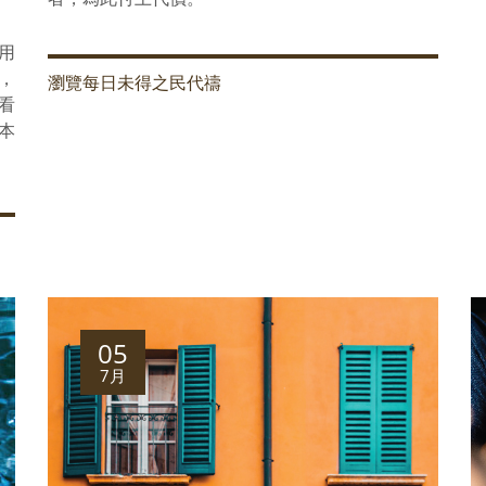
用
，
瀏覽每日未得之民代禱
法看
的本
05
7月