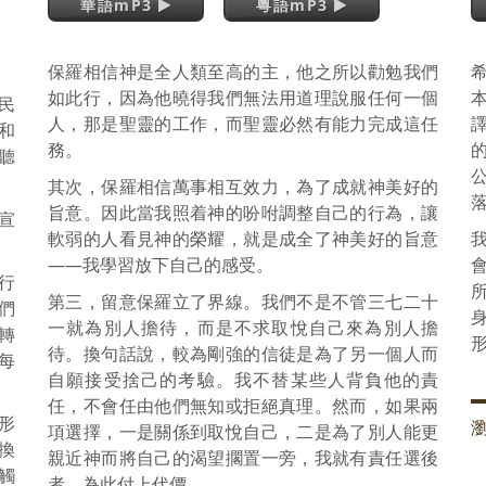
華語mP3
粵語mP3
保羅相信神是全人類至高的主，他之所以勸勉我們
希
如此行，因為他曉得我們無法用道理說服任何一個
民
人，那是聖靈的工作，而聖靈必然有能力完成這任
譯
和
務。
聽
其次，保羅相信萬事相互效力，為了成就神美好的
旨意。因此當我照着神的吩咐調整自己的行為，讓
宣
軟弱的人看見神的榮耀，就是成全了神美好的旨意
——我學習放下自己的感受。
行
第三，留意保羅立了界線。我們不是不管三七二十
們
一就為別人擔待，而是不求取悅自己來為別人擔
轉
待。換句話說，較為剛強的信徒是為了另一個人而
每
自願接受捨己的考驗。我不替某些人背負他的責
任，不會任由他們無知或拒絕真理。然而，如果兩
形
項選擇，一是關係到取悅自己，二是為了別人能更
換
親近神而將自己的渴望擱置一旁，我就有責任選後
觸
者，為此付上代價。