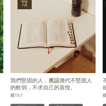
02
7月
我們堅固的人，
應該
擔代不堅固人
的軟弱，不求自己的喜悅。
羅15:1
腓