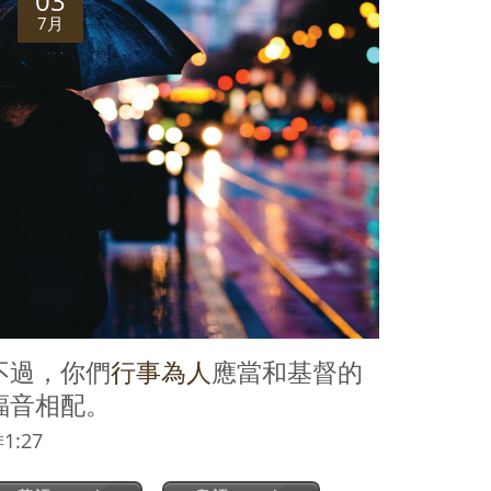
03
7月
不過，你們
行事為人
應當和基督的
福音相配。
1:27