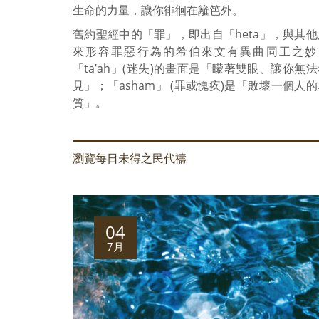
生命的力量，讓你徘徊在籬笆外。
舊約聖經中的「罪」，即出自「heta」，與其他
來形容罪惡行為的希伯來文有異曲同工之妙
「ta’ah」(迷失)的畫面是「矇著雙眼、讓你無
見」；「asham」 (罪或愧疚)是「敗壞一個人
質」。
瀏覽每日未得之民代禱
04
7月