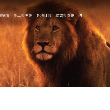
憫關懷
事工與團隊
各地訂閱
聯繋與奉獻