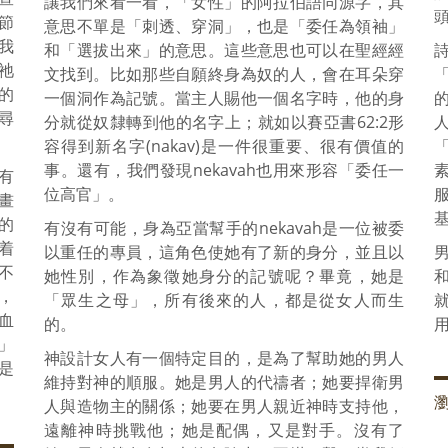
讓我們來看一看，「女性」的阿拉伯語同源字，其
節
意思不單是「刺透、穿洞」，也是「委任為領袖」
我
和「選拔出來」的意思。這些意思也可以在聖經經
祂
文找到。比如那些自願終身為奴的人，會在耳朵穿
的
一個洞作為記號。當主人賜他一個名字時，他的身
尋
分就從奴隸轉到他的名字上；就如以賽亞書62:2形
容得到新名字(nakav)是一件很重要、很有價值的
事。還有，我們發現nekavah也用來形容「委任一
有
位高官」。
的畫
的
有沒有可能，身為亞當幫手的nekavah是一位被委
着
以重任的專員，這角色使她有了新的身分，並且以
不
她性別，作為象徵她身分的記號呢？畢竟，她是
，
「眾生之母」，所有後來的人，都是從女人而生
血
的。
」
神設計女人有一個特定目的，是為了幫助她的男人
是
維持對神的順服。她是男人的代禱者；她要捍衛男
人與造物主的關係；她要在男人親近神時支持他，
遠離神時挑戰他；她是配偶，又是對手。沒有了