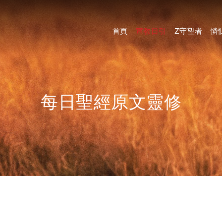
首頁
宣教日引
Z守望者
憐
每日聖經原文靈修