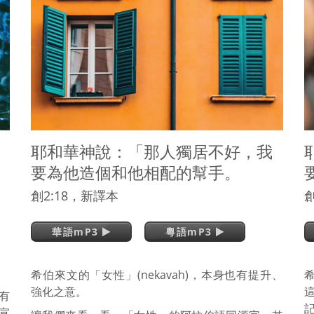
耶和華神說：「那人獨居不好，我
要為他造個和他相配的幫手。
創2:18，新譯本
創
華語mP3
粵語mP3
希伯來文的「女性」(nekavah)，本身也有提升、
希
強化之意。
有
宣