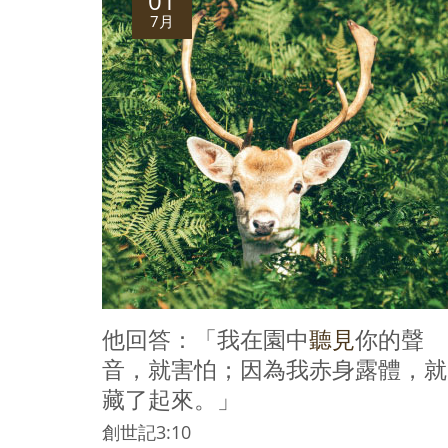
01
7月
他回答：「我在園中
聽見
你的聲
音，就害怕；因為我赤身露體，就
藏了起來。」
創世記3:10