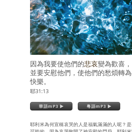
因為我要使他們的
悲哀
變為歡喜，
並要安慰他們，使他們的愁煩轉為
快樂。
耶31:13
華語mP3
粵語mP3
耶利米為何宣稱哀哭的人是福氣滿滿的人呢？是
可能的，因為哀哭敞開了神安慰的門戶。耶利米