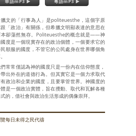
華語mP3
粵語mP3
臘文的「行事為人」是politeuesthe，這個字原
本跟「政治」有關係，但希臘文明顯表達的意思在
本卻蕩然無存。Politeuesthe的概念就是——神
的國度是一個現實存在的政治個體，一個要求它的
公民順服的國度，不管它的公民處身在世界哪個角
落。
我們常常僅認為神的國度只是一份內在信仰態度，
會帶出外在的道德行為。但其實它是一個力求取代
所有政治和企業的國度，且要掌管世界。神國度的
身體是一個政治實體，旨在攪動、取代和瓦解各種
形式的，借社會與政治生活形成的偶像崇拜。
瀏覽每日未得之民代禱