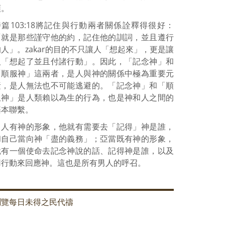
頭。
詩篇103:18將記住與行動兩者關係詮釋得很好：
「就是那些謹守他的約，記住他的訓詞，並且遵行
的人」。zakar的目的不只讓人「想起來」，更是讓
人「想起了並且付諸行動」。因此，「記念神」和
「順服神」這兩者，是人與神的關係中極為重要元
素，是人無法也不可能逃避的。「記念神」和「順
服神」是人類賴以為生的行為，也是神和人之間的
基本聯繫。
男人有神的形象，他就有需要去「記得」神是誰，
和自己當向神「盡的義務」；亞當既有神的形象，
就有一個使命去記念神說的話、記得神是誰，以及
用行動來回應神。這也是所有男人的呼召。
瀏覽每日未得之民代禱