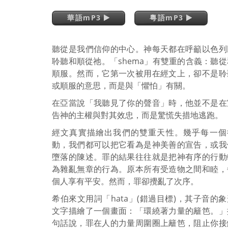
華語mP3
粵語mP3
聽從是我們信仰的中心。神每天都在呼籲以色列
聆聽和順從祂。「shema」有雙重的含義：聽從
順服。然而，它第一次被用在經文上，卻不是聆
或順服的意思，而是與「懼怕」有關。
在亞當說「我聽見了你的聲音」時，他並不是在
告神的主權與對其效忠，而是驚慌失措地逃跑。
經文真實描繪出我們的雙重天性。幾乎每一個
動，我們都可以把它看為是神美善的宣告，或我
墮落的陳述。罪的結果往往就是把神有序的行動
為雜亂無章的行為。原本所有受造物之間和睦，
個人享有平安。然而，罪卻攪亂了次序。
希伯來文用詞「hata」(錯過目標)，其子音的象
文字描繪了一個畫面：「環繞著力量的籬笆。」
句話說，罪在人的力量周圍圈上籬笆，阻止你接