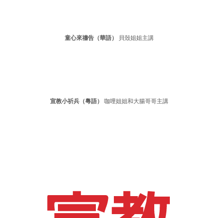
童心來禱告（華語）
貝殼姐姐主講
宣教小祈兵（粵語）
咖哩姐姐和大腸哥哥主講