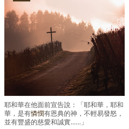
耶和華在他面前宣告說：「耶和華，耶和
華，是有
憐憫
有恩典的神，不輕易發怒，
並有豐盛的慈愛和誠實……」