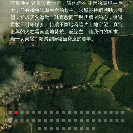
愛，相信透過每一位神兒女的代禱，祢已垂聽孩子們
的呼求、感謝與讚美，願祢的旨意行在雲南省每一個
族群，柔軟他們的心，開啟他們的心眼，看見祢就是
他們所要找尋的愛與盼望，能夠經歷祢的救恩，求主
憐憫這塊土地，復興雲南省，也讓宣教士能在雲南廣
傳福音，保守宣教士們的身心靈，靠著得勝，而且得
勝有餘！創造天地萬物的主啊！謝謝祢的愛降臨在雲
南省每一個人心裡，觸摸他們的心，看見祢才是那獨
一真神！奉主耶穌基督的名求，阿們。