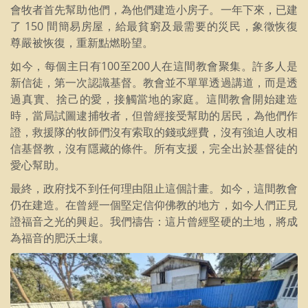
會牧者首先幫助他們，為他們建造小房子。一年下來，已建
了 150 間簡易房屋，給最貧窮及最需要的災民，象徵恢復
尊嚴被恢復，重新點燃盼望。
如今，每個主日有100至200人在這間教會聚集。許多人是
新信徒，第一次認識基督。教會並不單單透過講道，而是透
過真實、捨己的愛，接觸當地的家庭。這間教會開始建造
時，當局試圖逮捕牧者，但曾經接受幫助的居民，為他們作
證，救援隊的牧師們沒有索取的錢或經費，沒有強迫人改相
信基督教，沒有隱藏的條件。所有支援，完全出於基督徒的
愛心幫助。
最終，政府找不到任何理由阻止這個計畫。如今，這間教會
仍在建造。在曾經一個堅定信仰佛教的地方，如今人們正見
證福音之光的興起。我們禱告：這片曾經堅硬的土地，將成
為福音的肥沃土壤。