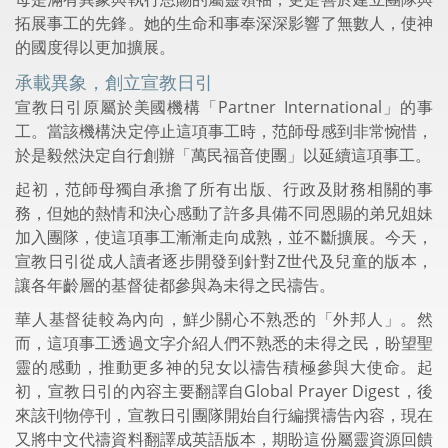
拓展事工的先鋒。她的生命和事奉深深影響了無數人，使神
的國度得以更加擴展。
承載異象，創立宣教日引
宣教日引原屬於美國機構「Partner International」的事
工。當該機構決定停止這項事工時，范師母感到非常惋惜，
於是毅然決定自行創辦「萬民福音使團」以延續這項事工。
起初，范師母獨自承擔了所有出版、行政及財務相關的事
務，但她的熱情和決心感動了許多具備不同恩賜的弟兄姐妹
加入團隊，使這項事工漸漸走向成熟，並不斷擴展。今天，
宣教日引從成人讀者逐步開發到針對Z世代及兒童的版本，
讓各年齡層的基督徒都參與為未得之民禱告。
華人基督徒較為內向，鮮少關心不熟悉的「外邦人」。然
而，這項事工透過文字介紹人們不熟悉的未得之民，盼望聖
靈的感動，推動更多神的兒女以禱告積極參與大使命。起
初，宣教日引的內容主要翻譯自Global Prayer Digest，後
來該刊物停刊，宣教日引團隊開始自行編撰禱告內容，現在
又將中文代禱資料翻譯成英語版本，期盼這份屬靈資源回饋