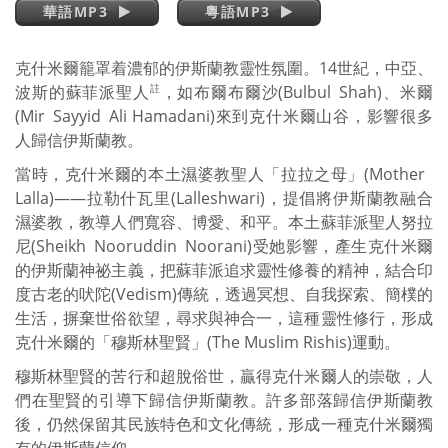
華語MP3
粵語MP3
克什米爾籠罩着濃郁的伊斯蘭教靈性氛圍。14世紀，中亞、
波斯的蘇菲派聖人
，如布爾布爾沙(Bulbul Shah)、米爾
註
(Mir Sayyid Ali Hamadani)來到克什米爾山谷，影響很多
人歸信伊斯蘭教。
當時，克什米爾的本土濕婆教聖人「拉拉之母」(Mother
Lalla)——拉勒什瓦里(Lalleshwari)，提倡將伊斯蘭教融合
濕婆教，教導人們寬容、博愛、和平。本土蘇菲派聖人努拉
尼(Sheikh Nooruddin Noorani)受她影響，產生克什米爾
的伊斯蘭神祕主義，把蘇菲派追求靈性修養的精神，結合印
度古老的吠陀(Vedism)傳統，透過冥想、自我探索、簡樸的
生活，摒棄世俗欲望，尋求與神合一，這種靈性修行，形成
克什米爾的「穆斯林聖賢」(The Muslim Rishis)運動。
穆斯林聖賢的苦行和超脫俗世，贏得克什米爾人的崇敬，人
們在聖賢的引導下歸信伊斯蘭教。許多部落歸信伊斯蘭教
後，仍然保留其民族特色和文化傳統，形成一種克什米爾獨
有的伊斯蘭信仰。