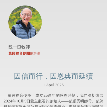
魏一恒牧師
萬民福音使團
總幹事
因信而行，因恩典而延續
1 April 2025
「萬民福音使團」成立25週年的感恩時刻，我們深切懷念
2024年10月9日蒙主寵召的創始人——范張秀明師母。范師
母是滿有異象與執行恩賜的屬靈領袖，更是善於建立團隊與