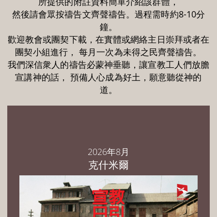
所提供的附註資料簡單介紹該群體，
然後請會眾按禱告文齊聲禱告。過程需時約8-10分
鐘。
歡迎教會或團契下載，在實體或網絡主日崇拜或者在
團契小組進行， 每月一次為未得之民齊聲禱告。
我們深信衆人的禱告必蒙神垂聽，讓宣教工人們放膽
宣講神的話， 預備人心成為好土，願意聽從神的
道。
2026年8月
克什米爾