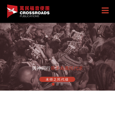
與神同行
舉手為萬民代求
未得之民代禱