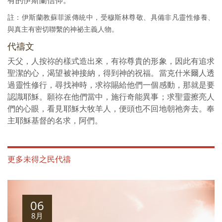
註：伊斯蘭教蘇菲派傳統中，受穆斯林尊敬、具備非凡靈性修養、
與真主有密切聯繫的神祕主義人物。
代禱文
天父，人按祢的樣式造出來，有祢尊貴的形象，因此有追求
聖潔的心，渴望被神接納，得到神的祝福。當克什米爾人透
過靈性修行，尋找神時，求祢賜給他們一個感動，那就是要
認識耶穌。願祢在他們當中，施行奇能異事；求聖靈擦亮人
們的心眼，看見耶穌大牧羊人，便頭也不回地朝祂奔去。奉
主耶穌基督的名求，阿們。
更多未得之民代禱
06
8月