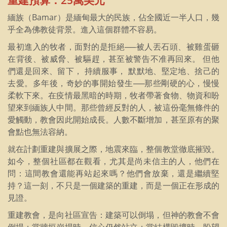
緬族（Bamar）是緬甸最大的民族，佔全國近一半人口，幾
乎全為佛教徒背景。進入這個群體不容易。
最初進入的牧者，面對的是拒絕──被人丟石頭、被雞蛋砸
在背後、被威脅、被驅趕，甚至被警告不准再回來。 但他
們還是回來、留下， 持續服事， 默默地、堅定地、捨己的
去愛。多年後，奇妙的事開始發生──那些剛硬的心，慢慢
柔軟下來。在疫情最黑暗的時期，牧者帶著食物、物資和盼
望來到緬族人中間。那些曾經反對的人，被這份毫無條件的
愛觸動，教會因此開始成長。人數不斷增加，甚至原有的聚
會點也無法容納。
就在計劃重建與擴展之際，地震來臨，整個教堂徹底摧毀。
如今，整個社區都在觀看，尤其是尚未信主的人，他們在
問：這間教會還能再站起來嗎？他們會放棄，還是繼續堅
持？這一刻，不只是一個建築的重建，而是一個正在形成的
見證。
重建教會，是向社區宣告：建築可以倒塌，但神的教會不會
倒塌；當牆垣崩塌時，信心仍然站立；當結構毀壞時，盼望