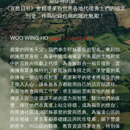
聽從神的道。
《宣教日引》會精選來自世界各地代禱勇士們的禱文
刊登，作爲記錄也藉此彼此勉勵！
KEVIN LIU
Taiwan | 30 MAY 2026
你是預備萬事成就萬有的主，求主引領中國雲南省還
不認識耶穌的人來到你面前，開他們的眼及耳，使他
們可藉著周遭的基督徒弟兄姊妹生命故事的分享，而
認識耶穌、相信耶穌是唯一的拯救，求全能的主揀選
及幫助他們。
高紹恩
Taiwan | 27 MAY 2026
親愛的天父，謝謝祢讓孩子透過宣教日引能認識中國
雲南省每一個族群都渴望著生活裡充滿豐盛、平安與