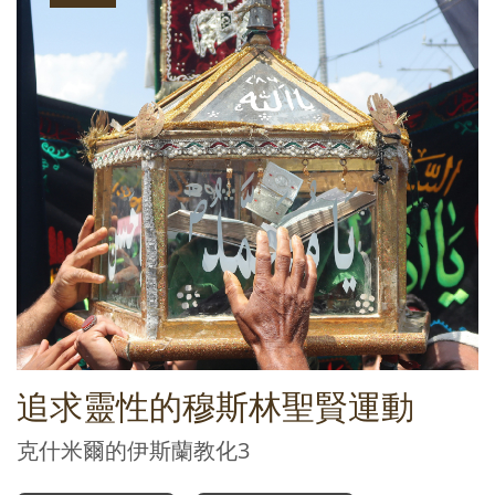
追求靈性的穆斯林聖賢運動
克什米爾的伊斯蘭教化3