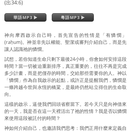
(出34:6)
華語MP3
粵語MP3
神向摩西啟示自己時，首先宣告的性情是「有憐憫」
(raḥum)。神並非先以權能、聖潔或審判介紹自己，而是先
讓人認識祂的憐憫。
試想，若你知道生命只剩下最後24小時，你會如何安排這段
時間？當一切被迫重新排序，真正重要的，往往不再是完成
多少計畫，而是把僅存的時間，交給那些需要你的人。神以
「憐憫」作為自我啟示的起點，或許正是提醒我們，憐憫是
一條跨越今世與永恆的橋粱，是最終仍然站立得住的生命取
向。
這樣的啟示，逼使我們回頭省察當下。若今天只是向神借來
的一天，我是否在這一天裡活出了祂的性情？我是否以憐憫
來使用這段被託付的時間？
神如何介紹自己，也邀請我們思考：我們正用什麼來定義自