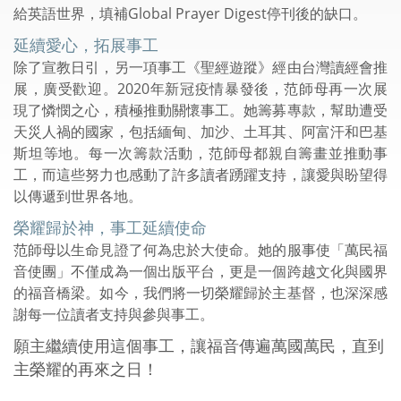
給英語世界，填補Global Prayer Digest停刊後的缺口。
延續愛心，拓展事工
除了宣教日引，另一項事工《聖經遊蹤》經由台灣讀經會推
展，廣受歡迎。2020年新冠疫情暴發後，范師母再一次展
現了憐憫之心，積極推動關懷事工。她籌募專款，幫助遭受
天災人禍的國家，包括緬甸、加沙、土耳其、阿富汗和巴基
斯坦等地。每一次籌款活動，范師母都親自籌畫並推動事
工，而這些努力也感動了許多讀者踴躍支持，讓愛與盼望得
以傳遞到世界各地。
榮耀歸於神，事工延續使命
范師母以生命見證了何為忠於大使命。她的服事使「萬民福
音使團」不僅成為一個出版平台，更是一個跨越文化與國界
的福音橋梁。如今，我們將一切榮耀歸於主基督，也深深感
謝每一位讀者支持與參與事工。
願主繼續使用這個事工，讓福音傳遍萬國萬民，直到
主榮耀的再來之日！