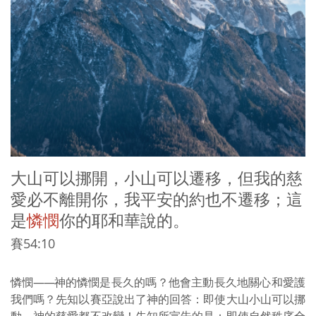
大山可以挪開，小山可以遷移，但我的慈
愛必不離開你，我平安的約也不遷移；這
是
憐憫
你的耶和華說的。
賽54:10
憐憫
——
神的憐憫是長久的嗎？他會主動長久地關心和愛護
我們嗎？先知以賽亞說出了神的回答：即使大山小山可以挪