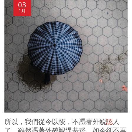
03
1月
所以，我們從今以後，不憑著外貌
認
人
了。雖然憑著外貌認過基督，如今卻不再