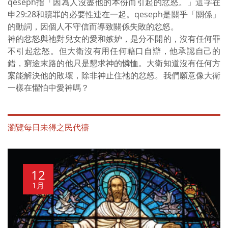
qeseph指「因為人沒盡他的本份而引起的忿怒。」這字在
申29:28和贖罪的必要性連在一起。qeseph是關乎「關係」
的動詞，因個人不守信而導致關係失敗的忿怒。
神的忿怒與祂對兒女的愛和嫉妒，是分不開的，沒有任何罪
不引起忿怒。但大衛沒有用任何藉口自辯，他承認自己的
錯，窮途末路的他只是懇求神的憐恤。大衛知道沒有任何方
案能解決他的敗壞，除非神止住祂的忿怒。我們願意像大衛
一樣在懼怕中愛神嗎？
瀏覽每日未得之民代禱
12
1月