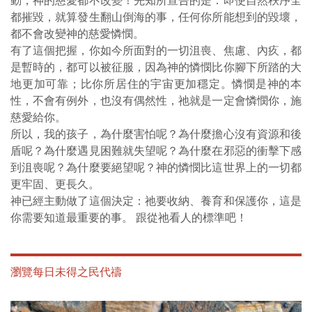
動，神的慈愛都不改變！先知所宣告的是：即使自然秩序全
都摧毀，就算發生翻山倒海的事，任何你所能想到的毀壞，
都不會改變神的慈愛憐憫。
有了這個把握，你如今所面對的一切沮喪、焦慮、內疚，都
是暫時的，都可以被征服，因為神的憐憫比你腳下所踏的大
地更加可靠；比你所居住的宇宙更加穩定。憐憫是神的本
性，不會有例外，也沒有偶然性，祂就是一定會憐憫你，施
慈愛給你。
所以，我的孩子，為什麼害怕呢？為什麼擔心沒有資源和後
盾呢？為什麼遇見困難就失望呢？為什麼在邪惡的衝擊下感
到沮喪呢？為什麼要絕望呢？神的憐憫比這世界上的一切都
更牢固、更長久。
神已經主動做了這個決定：祂要收納、養育和保護你，這是
你需要知道最重要的事。 跟從祂看人的標準吧！
瀏覽每日未得之民代禱