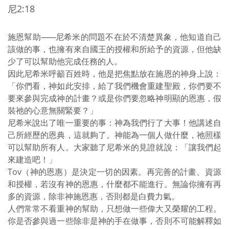
尼2:18
施恩幫助
——
尼希米的問題不在於不清楚異象，他知道自己
該做的事，也擁有來自國王的授權和所給予的資源，但他缺
少了可以幫助他完成任務的人。
因此尼希米呼籲百姓時，他是把焦點放在施恩的神身上說：
「你們看，神如此安排，給了我們機會重建聖殿，你們要不
要來參與完成神的計畫？或是你們要忽略神明顯的恩惠，假
裝祂的心意無關緊要？」
尼希米說出了唯一重要的事：神為我們行了大事！他講述自
己所經歷的恩典，這就夠了。神能為一個人做什麼，祂照樣
可以幫助所有人。大家聽了尼希米的見證就說：「讓我們起
來建造吧！」
Tov（神的恩惠）是決定一切的因素。再完善的計畫、資源
和授權，若沒有神的恩惠，什麼都不能進行。無論你擁有再
多的資源，除非神施恩惠，否則都是白費力氣。
人們常常不看重神的幫助，只想做一些偉大又榮耀的工程。
你是否參與過一些除非是神的手在做事，否則不可能解釋如