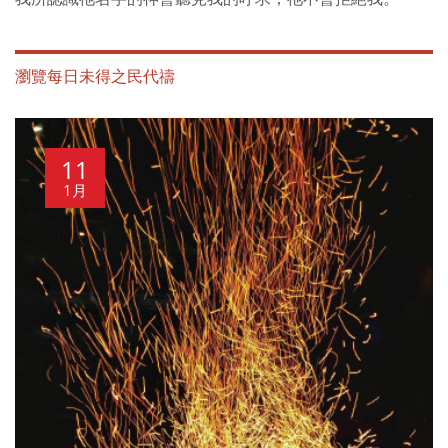
瀏覽每日未得之民代禱
11
1月