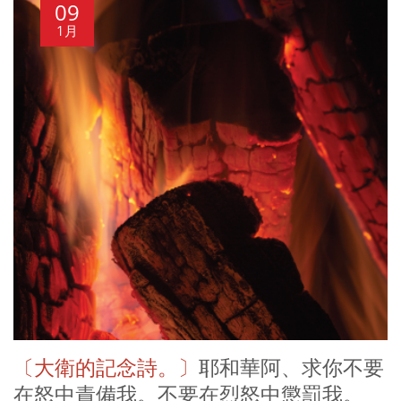
09
1月
〔大衛的記念詩。〕
耶和華阿、求你不要
在怒中責備我。不要在烈怒中懲罰我。