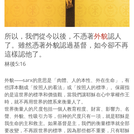
所以，我們從今以後，不憑著
外貌
認人
了。雖然憑著外貌認過基督，如今卻不再
這樣認他了。
林後5:16
外貌
——
sarx的意思是「肉體、人的本性、外在生命」，有
些譯本翻成「按照人的看法」或「按照人的標準」。保羅指
的是這世界的標準和價值觀，當我們讓耶穌在心中掌權作王
時，就不再用世界的體系來衡量人了。
世界衡量人的尺度包括一個人教育程度、財富、影響力、名
聲、外貌、性吸引力等，但神的尺度只有一項，就是耶穌是
我生命的主和救主。如果基督是主，我們的衡量標準就全部
要改變，不再跟世界的標準，因為那些都不重要，只有耶穌