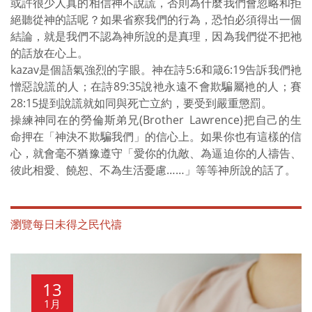
或許很少人真的相信神不說謊，否則為什麼我們會忽略和拒
絕聽從神的話呢？如果省察我們的行為，恐怕必須得出一個
結論，就是我們不認為神所說的是真理，因為我們從不把祂
的話放在心上。
kazav是個語氣強烈的字眼。神在詩5:6和箴6:19告訴我們衪
憎惡說謊的人；在詩89:35說衪永遠不會欺騙屬衪的人；賽
28:15提到說謊就如同與死亡立約，要受到嚴重懲罰。
操練神同在的勞倫斯弟兄(Brother Lawrence)把自己的生
命押在「神決不欺騙我們」的信心上。如果你也有這樣的信
心，就會毫不猶豫遵守「愛你的仇敵、為逼迫你的人禱告、
彼此相愛、饒恕、不為生活憂慮……」等等神所說的話了。
瀏覽每日未得之民代禱
13
1月