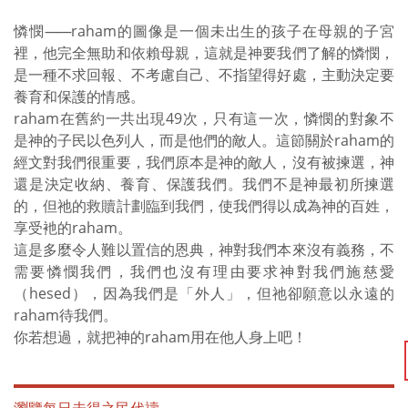
憐憫
——
raham的圖像是一個未出生的孩子在母親的子宮
裡，他完全無助和依賴母親，這就是神要我們了解的憐憫，
是一種不求回報、不考慮自己、不指望得好處，主動決定要
養育和保護的情感。
raham在舊約一共出現49次，只有這一次，憐憫的對象不
是神的子民以色列人，而是他們的敵人。這節關於raham的
經文對我們很重要，我們原本是神的敵人，沒有被揀選，神
還是決定收納、養育、保護我們。我們不是神最初所揀選
的，但祂的救贖計劃臨到我們，使我們得以成為神的百姓，
享受衪的raham。
這是多麼令人難以置信的恩典，神對我們本來沒有義務，不
需要憐憫我們，我們也沒有理由要求神對我們施慈愛
（hesed），因為我們是「外人」，但祂卻願意以永遠的
raham待我們。
你若想過，就把神的raham用在他人身上吧！