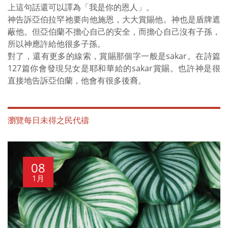
上這句話還可以譯為「我是你的恩人」。
神告訴亞伯拉罕祂要向他施恩，大大賞賜他。神也是盾牌遮
蔽他。但亞伯蘭不擔心自己的安全，而擔心自己沒有子孫，
所以神應許給他很多子孫。
對了，還有更多的線索，賞賜那個字一般是sakar。在詩篇
127篇你會發現兒女是耶和華給的sakar賞賜。也許神是很
直接地告訴亞伯蘭，他會有很多後裔。
瀏覽每日未得之民代禱
08
1月