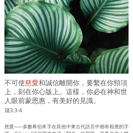
不可使
慈愛
和誠信離開你，要繫在你頸項
上，刻在你心版上。這樣，你必在神和世
人眼前蒙恩惠，有美好的見識。
箴3:3-4
慈愛
——
多數希伯來字在其他中東古代語言中都有相應的字