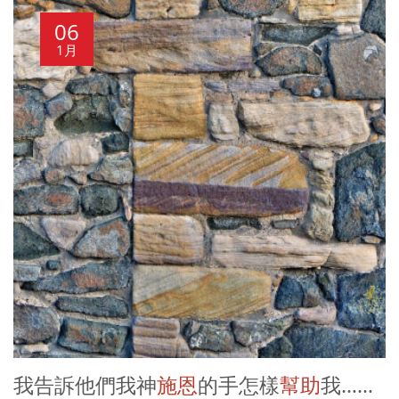
06
1月
我告訴他們我神
施恩
的手怎樣
幫助
我……