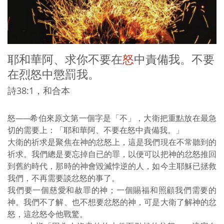
耶和華阿、求你不要在
怒
中責備我。不要
在烈怒中懲罰我。
詩38:1，和合本
怒
——
希伯來原文第一個字是「不」，大衛把重點放在最急
切的需要上：「耶和華阿、不要在怒中責備我。」
大衛的祈求是聚焦在神的忿怒上，這是我們現在不常聽到的
祈求。我們總是要忘掉自已的罪，以便可以把神的忿怒推回
到舊約時代，那時的神會毀滅悖逆的人，如今主耶穌已拯救
我們，不再需要談忿怒的事了。
我們要一個慈愛和赦罪的神；一個賜福和照顧我們需要的
神。我們不了解、也不想要忿怒的神，可是大衛了解神的忿
怒，這忿怒令他戰驚。