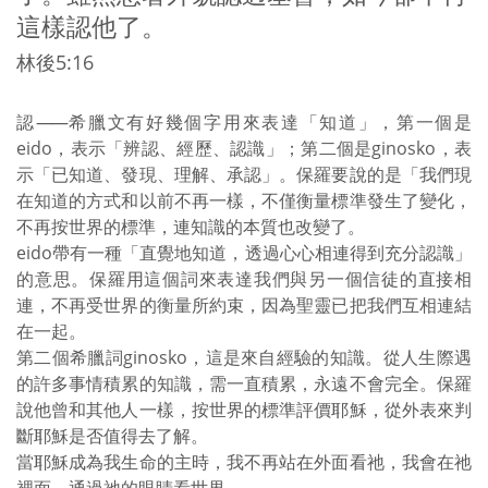
這樣認他了。
林後5:16
認
——
希臘文有好幾個字用來表達「知道」，第一個是
eido，表示「辨認、經歷、認識」；第二個是ginosko，表
示「已知道、發現、理解、承認」。保羅要說的是「我們現
在知道的方式和以前不再一樣，不僅衡量標準發生了變化，
不再按世界的標準，連知識的本質也改變了。
eido帶有一種「直覺地知道，透過心心相連得到充分認識」
的意思。保羅用這個詞來表達我們與另一個信徒的直接相
連，不再受世界的衡量所約束，因為聖靈已把我們互相連結
在一起。
第二個希臘詞ginosko，這是來自經驗的知識。從人生際遇
的許多事情積累的知識，需一直積累，永遠不會完全。保羅
說他曾和其他人一樣，按世界的標準評價耶穌，從外表來判
斷耶穌是否值得去了解。
當耶穌成為我生命的主時，我不再站在外面看祂，我會在祂