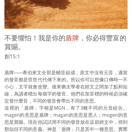
不要懼怕！我是你的
盾牌
，你必得豐富的
賞賜。
創15:1
盾牌
——
希伯來文全部是輔音組成，原文中沒有元音，適當
的發音都是世世代代傳下來的。所以你可以想像口傳時一不
小心，文字就會改變。後來猶太學者在經文之間加了點和短
線，為讀者標出每個字的發音。他們在加音標的時候必須確
定發什麼音，不同的發音會帶出不同的意思。
這裡的「盾牌」字根是MGN，有了3種不同的元音組合。
magen的意思是盾牌；magan的意思是恩人；mogen的意
思是賞賜。現在你試試用不同的發音放在這節經文中，得到
類似但不同的意義。神是「盾牌」只是其中一種意思。實際