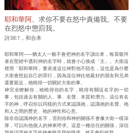
耶和華阿
、求你不要在怒中責備我。不要
在烈怒中懲罰我。
詩38:1，和合本
耶和華阿
——
猶太人一般不會把神的名字讀出來，每當敬拜
者在聖經中遇到神的名字時，就會小心換成「主」。大衛這
裡用「耶和華阿」要表達這位神對他不陌生，這也是為什麼
大衛會想起自己的罪行，因為這位神比他最好的朋友和兄弟
還要親近，祂曉得一切關於大衛的事。
神完全瞭解你，祂曉得你的名字，曉得有關這名字的一切
事，包括過去有關的人、事、名聲、本質和潛力。這位有名
字的神，呼召你以同樣的方式來認識祂，認識祂的名聲、祂
和人之間的歷史、祂的神性和心意。
除非你認識神的名字，否則你和神的關係不會像大衛一樣深
厚，可以向他個人的神來呼求。這是一種信任的關係，深信
我所認識祂名字的神會聽見我的呼求，祂不會拒絕我。