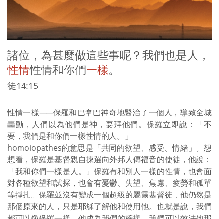
諸位，為甚麼做這些事呢？我們也是人，
性情
性情和你們
一樣
。
徒14:15
性情一樣
——
保羅和巴拿巴神奇地醫治了一個人，導致全城
轟動，人們以為他們是神，要拜他們。保羅立即說：「不
要，我們是和你們一樣性情的人。」
homoiopathes的意思是「共同的欲望、感受、情緒」。想
想看，保羅是基督親自揀選向外邦人傳福音的使徒，他說：
「我和你們一樣是人。」保羅有和別人一樣的性情，也會面
對各種欲望和試探，也會有憂鬱、失望、焦慮、疲勞和孤單
等掙扎。保羅並沒有變成一個超級的屬靈基督徒，他仍然是
那個原來的人，只是耶穌了解他和使用他。也就是說，我們
都可以像保羅一樣，他成為我們的榜樣，我們可以效法他那