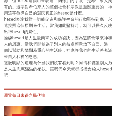
源，但hesed這個用來表達「關係」的字眼，是希伯來人獨
有的。這字對希伯來人的整個社會和宗教是至關重要的，神
用這字教導自己的選民真正的hesed是什麼。
hesed表達我對一切能促進和保護生命的行動堅持到底，永
遠按照這個原則來生活。當我如此堅持時，就可以長久反映
出神hesed的屬性。
操練hesed是人生最簡單的成功祕訣，因為這將會帶來神和
人的恩惠。當我們開始為了別人的益處願意放下自己、過一
個以幫助和憐憫為重心的生活時，神應許我們的生活將充滿
來自人和神的恩惠。
這麼明顯的道理為什麼我們沒有看到呢？同情和愛護別人乃
是人生恩惠滿溢的祕訣。讓我們今天就尋找機會給人hesed
吧！
瀏覽每日未得之民代禱