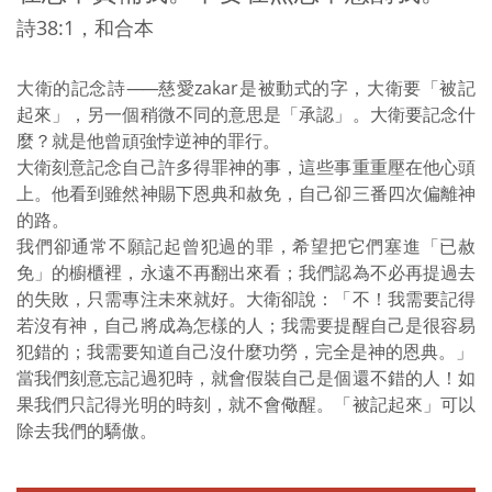
詩38:1，和合本
大衛的記念詩
——
慈愛zakar是被動式的字，大衛要「被記
起來」，另一個稍微不同的意思是「承認」。大衛要記念什
麼？就是他曾頑強悖逆神的罪行。
大衛刻意記念自己許多得罪神的事，這些事重重壓在他心頭
上。他看到雖然神賜下恩典和赦免，自己卻三番四次偏離神
的路。
我們卻通常不願記起曾犯過的罪，希望把它們塞進「已赦
免」的櫥櫃裡，永遠不再翻出來看；我們認為不必再提過去
的失敗，只需專注未來就好。大衛卻說：「不！我需要記得
若沒有神，自己將成為怎樣的人；我需要提醒自己是很容易
犯錯的；我需要知道自己沒什麼功勞，完全是神的恩典。」
當我們刻意忘記過犯時，就會假裝自己是個還不錯的人！如
果我們只記得光明的時刻，就不會儆醒。「被記起來」可以
除去我們的驕傲。