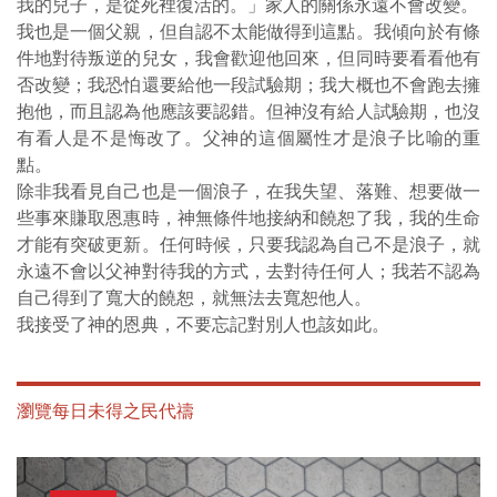
我的兒子，是從死裡復活的。」家人的關係永遠不會改變。
我也是一個父親，但自認不太能做得到這點。我傾向於有條
件地對待叛逆的兒女，我會歡迎他回來，但同時要看看他有
否改變；我恐怕還要給他一段試驗期；我大概也不會跑去擁
抱他，而且認為他應該要認錯。但神沒有給人試驗期，也沒
有看人是不是悔改了。父神的這個屬性才是浪子比喻的重
點。
除非我看見自己也是一個浪子，在我失望、落難、想要做一
些事來賺取恩惠時，神無條件地接納和饒恕了我，我的生命
才能有突破更新。任何時候，只要我認為自己不是浪子，就
永遠不會以父神對待我的方式，去對待任何人；我若不認為
自己得到了寬大的饒恕，就無法去寬恕他人。
我接受了神的恩典，不要忘記對別人也該如此。
瀏覽每日未得之民代禱