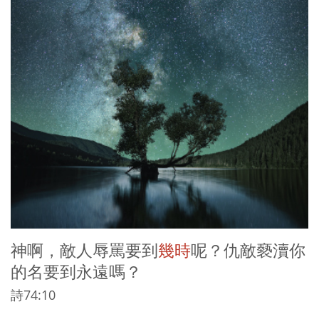
神啊，敵人辱罵要到
幾時
呢？仇敵褻瀆你
的名要到永遠嗎？
詩74:10