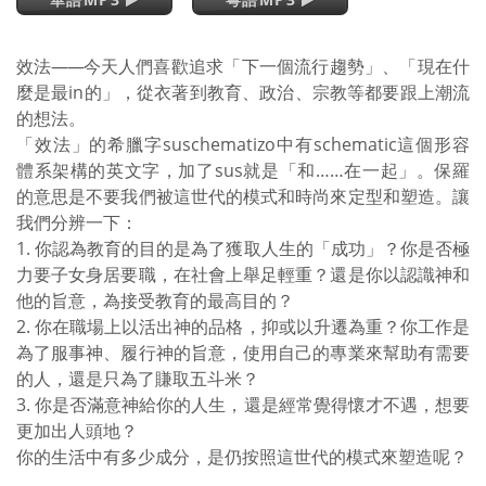
效法
——
今天人們喜歡追求「下一個流行趨勢」、「現在什
麼是最in的」，從衣著到教育、政治、宗教等都要跟上潮流
的想法。
「效法」的希臘字suschematizo中有schematic這個形容
體系架構的英文字，加了sus就是「和……在一起」。保羅
的意思是不要我們被這世代的模式和時尚來定型和塑造。讓
我們分辨一下：
1. 你認為教育的目的是為了獲取人生的「成功」？你是否極
力要子女身居要職，在社會上舉足輕重？還是你以認識神和
他的旨意，為接受教育的最高目的？
2. 你在職場上以活出神的品格，抑或以升遷為重？你工作是
為了服事神、履行神的旨意，使用自己的專業來幫助有需要
的人，還是只為了賺取五斗米？
3. 你是否滿意神給你的人生，還是經常覺得懷才不遇，想要
更加出人頭地？
你的生活中有多少成分，是仍按照這世代的模式來塑造呢？