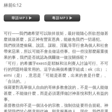
林前6:12
華語MP3
粵語MP3
可行
——
我們總希望可以除掉規矩，最好能隨心所欲想做甚
麼就做甚麼，反正神有豐富恩典，能赦免我們一切過犯。
我們很清楚偷竊、說謊、謀殺、淫亂等罪行會為個人和社會
帶來惡果，所以可能不會去做這些事。但一些沒那麼嚴重後
果的事，我們是否就認為偶爾做一做沒關係呢？
「可行」的希臘字exesti是耶穌和法利賽人討論可行、不可
行的問題時最常用的。這字由兩個希臘字組成：ek（出）；
eimi（是），意思是「可能是甚麼，出來的會是什麼」、
「合法的。」
保羅要對高舉個人自由的哥林多教會說的，不是一個人能做
甚麼，不能做什麼，而是必須選擇做討神喜悅和對人有益的
事。
基督教信仰不是一個法令的宗教，強制信徒要符合規範。神
希望我們甘心樂意順從神、願意服事他人。因此，我們是選