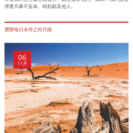
擇要凡事不妄為、時刻顧及他人。
瀏覽每日未得之民代禱
06
11月