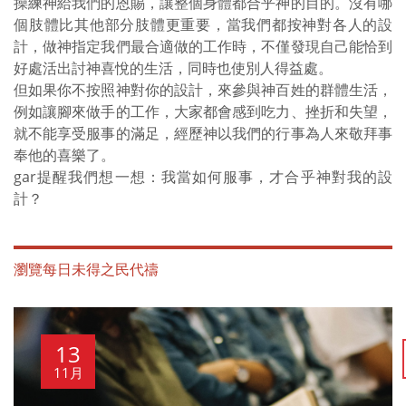
操練神給我們的恩賜，讓整個身體都合乎神的目的。沒有哪
個肢體比其他部分肢體更重要，當我們都按神對各人的設
計，做神指定我們最合適做的工作時，不僅發現自己能恰到
好處活出討神喜悅的生活，同時也使別人得益處。
但如果你不按照神對你的設計，來參與神百姓的群體生活，
例如讓腳來做手的工作，大家都會感到吃力、挫折和失望，
就不能享受服事的滿足，經歷神以我們的行事為人來敬拜事
奉他的喜樂了。
gar提醒我們想一想：我當如何服事，才合乎神對我的設
計？
瀏覽每日未得之民代禱
13
11月