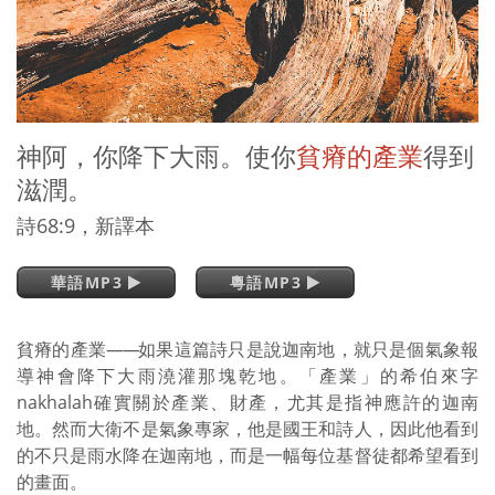
神阿，你降下大雨。使你
貧瘠的產業
得到
滋潤。
詩68:9，新譯本
華語MP3
粵語MP3
貧瘠的產業
——
如果這篇詩只是說迦南地，就只是個氣象報
導神會降下大雨澆灌那塊乾地。「產業」的希伯來字
nakhalah確實關於產業、財產，尤其是指神應許的迦南
地。然而大衛不是氣象專家，他是國王和詩人，因此他看到
的不只是雨水降在迦南地，而是一幅每位基督徒都希望看到
的畫面。