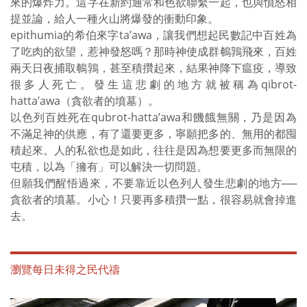
來的爆炸力。這字在新約通常和色欲聯繫一起，也與憤怒相
提並論，給人一種火山將爆發的衝動印象。
epithumia的希伯來字ta’awa，讓我們想起民數記中百姓為
了吃肉的欲望，惹神發怒嗎？那時神使成群鵪鶉飛來，百姓
兩天日夜捕取鵪鶉，甚至積攢起來，結果神降下瘟疫，導致
很多人死亡。發生這悲劇的地方就被稱為qibrot-
hatta’awa（貪欲者的墳墓）。
以色列百姓死在qubrot-hatta’awa和饑餓無關，乃是因為
不滿足神的供應，有了還要更多，寧願把多的、無用的都囤
積起來。人的私欲也是如此，往往是因為想要更多而無限的
屯積，以為「擁有」可以解決一切問題。
但願我們醒悟過來，不要靠近以色列人發生悲劇的地方──
貪欲者的墳墓。小心！只要再多積攢一點，很容易就會掉進
去。
瀏覽每日未得之民代禱