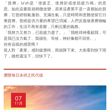
「貧瘠」la’ah是「使疲乏、使挫折或使筋疲力竭」的意
思。如此這畫面就稍微改變，原來這產業不是一直都如此貧
瘠，它曾經朝氣蓬勃、充滿生氣，只是時間和患難使留它日
漸貧瘠。曾經提供力量的希望已消減，人們反復做著磨物輪
的工作，生活不再有喜樂，只剩沉重的義務。
「我努力又努力，已筋疲力盡了。」「我曉得神看顧我，可
是我已沒力氣了。我禱告、等候，神好像都不回答。」
你有這樣的感受嗎？
當人對「產業」感到疲憊時，雨就降下來。大衛看到快下雨
了，雖然還沒下，但快下了。
瀏覽每日未得之民代禱
07
11月