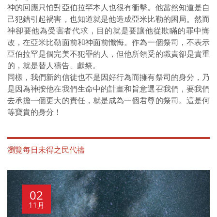
神的回應只怕對亞伯拉罕本人也很有衝擊。他當然知道是自
己犯錯引起禍害，也知道就是他造成亞米比勒的困局。然而
神卻要他為受害者代求，目的就是要讓他從欺瞞的罪中悔
改，在亞米比勒面前和神面前懺悔。作為一個祭司，不表示
亞伯拉罕是個完美不犯罪的人，但他所領受的職責卻是貴重
的，就是替人禱告、獻祭。
同樣，我們新約信徒也不是因好行為而擁有祭司的身分，乃
是因為神按他在我們生命中的計畫和旨意選召我們，要我們
去承擔一個更大的責任，就是成為一個君尊的祭司。這是何
等寶貴的身分！
瀏覽每日未得之民代禱
02
11月