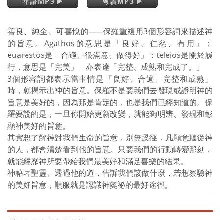
華語MP3
粵語MP3
善良、純全、可喜悅的
——
保羅重複用3個形容詞來描述神
的旨意。Agathos的意思是「良好、仁慈、有用」；
euarestos是「合適、很滿意、做得好」；teleios是關於履
行，意思是「完美」，亦表達「完整、成熟和完成了。」
3個形容詞都表示當事情是「良好、合適、完整和成熟」
時，就揭示出神的旨意。保羅不是要我們去發現或證明神的
旨意是美好的，因為那是肯定的，也是我們已經知道的。保
羅要說的是，一旦你開始更新改變，就能夠明辨、發現和彰
顯神美好的旨意。
其實想了解神對我們生命的旨意，別無蹊徑，凡願意聽從神
的人，都會清楚看到他的旨意。只要我們的行動轉變那刻，
就能經歷神所要帶給我們最美好和滿足喜樂的結果。
神藉著聖靈、透過他的道，告訴我們該做什麼，若想察驗神
的美好旨意，順服就是認識神奧祕的最好途徑。