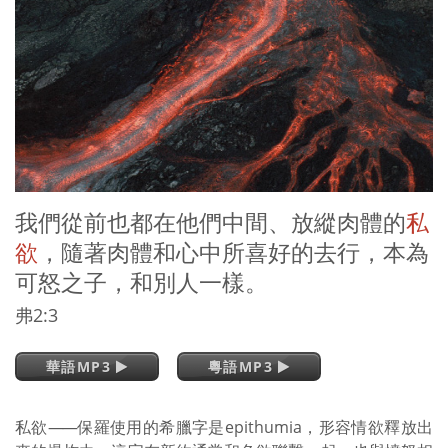
我們從前也都在他們中間、放縱肉體的
私
欲
，隨著肉體和心中所喜好的去行，本為
可怒之子，和別人一樣。
弗2:3
華語MP3
粵語MP3
私欲
——
保羅使用的希臘字是epithumia，形容情欲釋放出