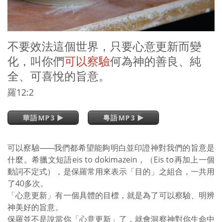
不要效法這個世界，只要心意更新而變
化，叫你們
可以察驗
何為神的善良、純
全、可喜悅的旨意。
羅12:2
華語MP3
粵語MP3
可以察驗
——
我們都希望能夠明白並印證神對我們的旨意是
什麼。希臘文短語eis to dokimazein，（Eis to再加上一個
動詞不定式），是保羅常用來表示「目的」之組合，一共用
了40多次。
「心意更新」有一個具體的目標，就是為了可以察驗、明辨
神美好的旨意。
保羅並不是說當你「心意更新」了，就會洞察神對你生命中