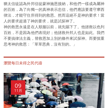
猶太信徒認為外邦信徒蒙神施恩接納，和他們一樣成為屬神
的百姓，為了向獨一的真神表示忠信，他們應該要遵守摩西
律法，才能守住所得到的救恩。然而這絕不是神的要求！當
人的要求超過了神的要求，就是試探神了。
神的救恩永遠是在人順服以前，就先賜下了。他拯救以色列
百姓，不是因為他們表現好；他拯救外邦人也是如此。我們
不要搞律法主義，替救恩加上別的條件來試探神。而要慎重
思考神的救恩：「單單恩典，沒有別的。」
瀏覽每日未得之民代禱
09
11月