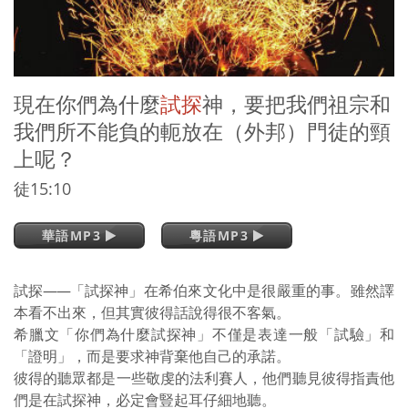
現在你們為什麼
試探
神，要把我們祖宗和
我們所不能負的軛放在（外邦）門徒的頸
上呢？
徒15:10
華語MP3
粵語MP3
試探
——
「試探神」在希伯來文化中是很嚴重的事。雖然譯
本看不出來，但其實彼得話說得很不客氣。
希臘文「你們為什麼試探神」不僅是表達一般「試驗」和
「證明」，而是要求神背棄他自己的承諾。
彼得的聽眾都是一些敬虔的法利賽人，他們聽見彼得指責他
們是在試探神，必定會豎起耳仔細地聽。