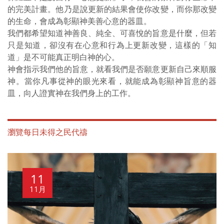
的完美計畫。他乃是說更新的結果會使你改變，而你那改變
的生命，會成為彰顯神美善心意的器皿。
我們都希望知道神善良、純全、可喜悅的旨意是什麼，但若
只是知道，卻沒有在心意和行為上更新改變，這樣的「知
道」是不可能真正明白神的心。
神會指示我們他的旨意，就看我們是否願意更新自己來順服
神。當你凡事從神的眼光來看，就能成為彰顯神旨意的器
皿，向人證實神在我們身上的工作。
瀏覽每日未得之民代禱
11
11月