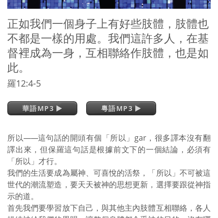
正如我們一個身子上有好些肢體，肢體也
不都是一樣的用處。我們這許多人，在基
督裡成為一身，互相聯絡作肢體，也是如
此。
羅12:4-5
華語MP3
粵語MP3
所以
——
這句話的開頭有個「所以」gar，很多譯本沒有翻
譯出來，但保羅這句話是根據前文下的一個結論，必須有
「所以」才行。
我們的生活要成為屬神、可喜悅的活祭，「所以」不可被這
世代的潮流塑造，要天天被神的思想更新，選擇要跟從神指
示的道。
首先我們要學習放下自己，與其他主內肢體互相聯絡，各人