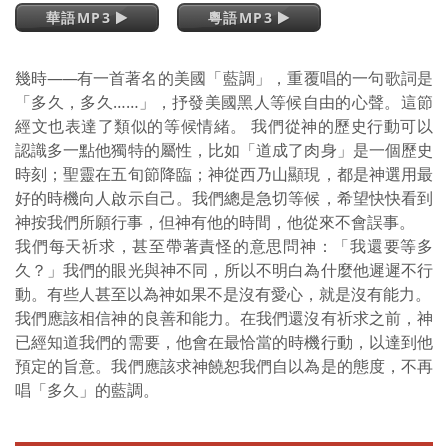
華語MP3
粵語MP3
幾時
——
有一首著名的美國「藍調」，重覆唱的一句歌詞是
「多久，多久……」，抒發美國黑人等候自由的心聲。這節
經文也表達了類似的等候情緒。 我們從神的歷史行動可以
認識多一點他獨特的屬性，比如「道成了肉身」是一個歷史
時刻；聖靈在五旬節降臨；神從西乃山顯現，都是神選用最
好的時機向人啟示自己。我們總是急切等候，希望快快看到
神按我們所願行事，但神有他的時間，他從來不會誤事。
我們每天祈求，甚至帶著責怪的意思問神：「我還要等多
久？」我們的眼光與神不同，所以不明白為什麼他遲遲不行
動。有些人甚至以為神如果不是沒有愛心，就是沒有能力。
我們應該相信神的良善和能力。在我們還沒有祈求之前，神
已經知道我們的需要，他會在最恰當的時機行動，以達到他
預定的旨意。我們應該求神饒恕我們自以為是的態度，不再
唱「多久」的藍調。