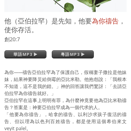
他（亞伯拉罕）是先知，他要
為你禱告
，
使你存活。
創20:7
華語MP3
粵語MP3
為你
——
禱告亞伯拉罕為了保護自己，假稱妻子撒拉是他妹
妹，結果神要降災給倒霉的亞比米勒。他抱怨說：「我根本
不知道，這不是我的錯。」神的回答讓我們驚訝：「去請亞
伯拉罕為你禱告就好。」
亞伯拉罕在這事上明明有罪，為什麼神竟要他為亞比米勒禱
告？答案是：神要亞伯拉罕成為一個代求的人。
「他要為你禱告」，哈拿的禱告、以利沙求孩子復活的禱
告、但以理為以色列百姓禱告，都是使用這個希伯來文
veyit palel。