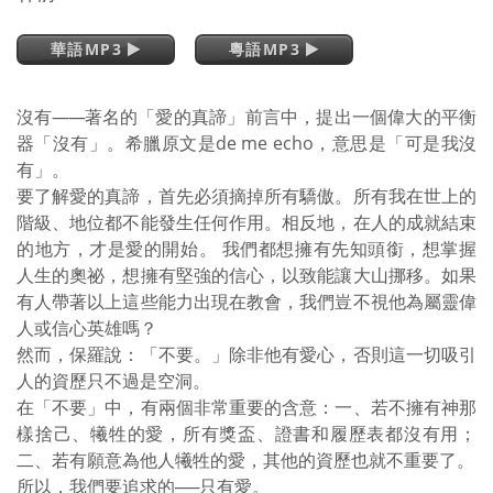
華語MP3
粵語MP3
沒有
——
著名的「愛的真諦」前言中，提出一個偉大的平衡
器「沒有」。希臘原文是de me echo，意思是「可是我沒
有」。
要了解愛的真諦，首先必須摘掉所有驕傲。所有我在世上的
階級、地位都不能發生任何作用。相反地，在人的成就結束
的地方，才是愛的開始。 我們都想擁有先知頭銜，想掌握
人生的奧祕，想擁有堅強的信心，以致能讓大山挪移。如果
有人帶著以上這些能力出現在教會，我們豈不視他為屬靈偉
人或信心英雄嗎？
然而，保羅說：「不要。」除非他有愛心，否則這一切吸引
人的資歷只不過是空洞。
在「不要」中，有兩個非常重要的含意：一、若不擁有神那
樣捨己、犧牲的愛，所有獎盃、證書和履歷表都沒有用；
二、若有願意為他人犧牲的愛，其他的資歷也就不重要了。
所以，我們要追求的──只有愛。