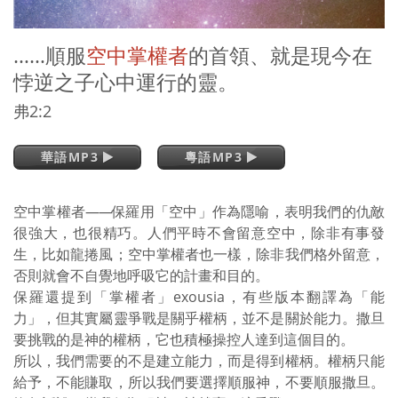
……順服
空中掌權者
的首領、就是現今在
悖逆之子心中運行的靈。
弗2:2
華語MP3
粵語MP3
空中掌權者
——
保羅用「空中」作為隱喻，表明我們的仇敵
很強大，也很精巧。人們平時不會留意空中，除非有事發
生，比如龍捲風；空中掌權者也一樣，除非我們格外留意，
否則就會不自覺地呼吸它的計畫和目的。
保羅還提到「掌權者」exousia，有些版本翻譯為「能
力」，但其實屬靈爭戰是關乎權柄，並不是關於能力。撒旦
要挑戰的是神的權柄，它也積極操控人達到這個目的。
所以，我們需要的不是建立能力，而是得到權柄。權柄只能
給予，不能賺取，所以我們要選擇順服神，不要順服撒旦。