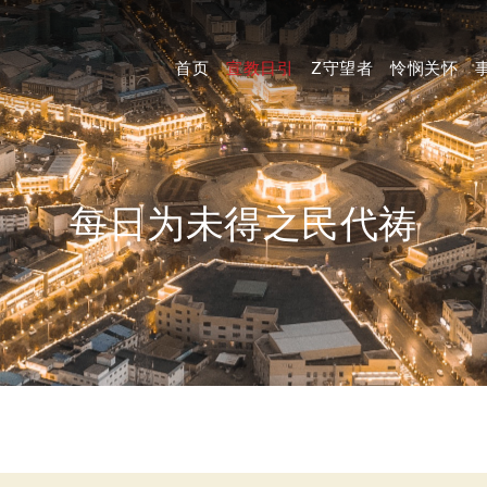
首页
宣教日引
Z守望者
怜悯关怀
每日为未得之民代祷