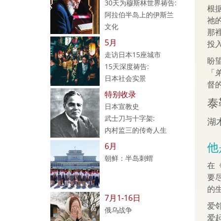
30天为穆斯林世界祷告:
根
阿拉伯半岛上的伊斯兰
祂
文化
那
5月
投
走访日本15座城市
盼
15天深度祷告:
「
日本社会实景
督
特别收录
泰勒
日本宣教史
武士刀与十字架:
湖木
内村监三的传奇人生
他
6月
朝鲜：半岛刺蝟
在
要
的
7月1-16日
爱
俄乌战争
爱