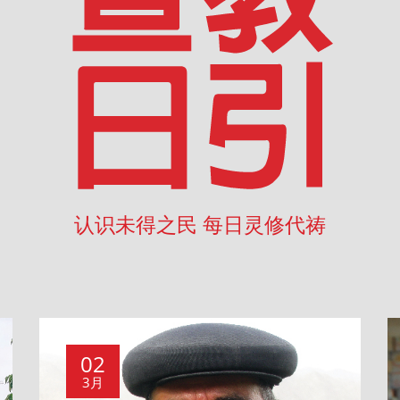
认识未得之民 每日灵修代祷
02
3月