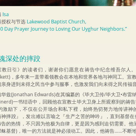
辑
Isa
料授权与节选
Lakewood Baptist Church,
30 Day Prayer Journey to Loving Our Uyghur Neighbors.”
魂深处的摔跤
宣教日引》的读者们，谢谢你们愿意在祷告中纪念维吾尔人。我们
ckett)，多年来一直带着领教会在本地和世界各地与神同工。宣教副牧师
们亲身进到未得之民当中参与服事，也激发我们向未得之民传福
华兹(Jonathan Edwards)在其编纂的《毕大卫传/毕大卫•布雷纳德生平与
rainerd)一书结语中，回顾他在宣教士毕大卫身上所观察到的
 的激励下，不仅在公开场合和私下裡，始终热切努力地传讲神
与神摔跤』，发出难以言喻之『生产之苦的呻吟』，直到基督在
祷告的热情，不只因为他极为自律，更是因为感到迫切需要。他
耶稣基督)，唯一的方法就是神必须动工。因此，他祷告……不断