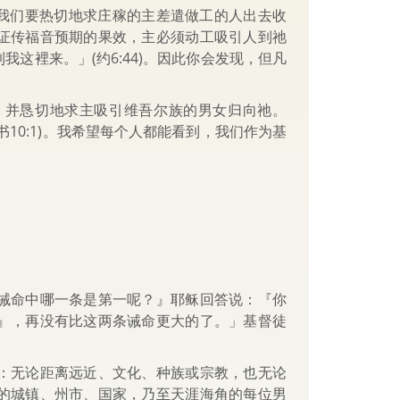
吁我们要热切地求庄稼的主差遣做工的人出去收
证传福音预期的果效，主必须动工吸引人到祂
这裡来。」(约6:44)。因此你会发现，但凡
，并恳切地求主吸引维吾尔族的男女归向祂。
10:1)。我希望每个人都能看到，我们作为基
诫命中哪一条是第一呢？』耶稣回答说：『你
』，再没有比这两条诫命更大的了。」基督徒
：无论距离远近、文化、种族或宗教，也无论
的城镇、州市、国家，乃至天涯海角的每位男