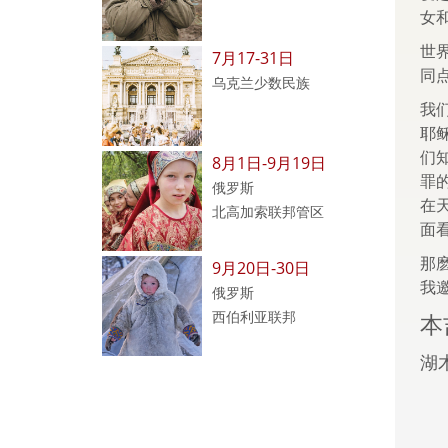
女
世
7月17-31日
同
乌克兰少数民族
我
耶
们
8月1日-9月19日
罪
俄罗斯
在
北高加索联邦管区
面
那
9月20日-30日
我
俄罗斯
西伯利亚联邦
本吉
湖