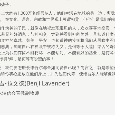
和孩子。
界上大约有1,300万名维吾尔人，他们生活在地球的另一边，离
点，在文化、语言、宗教和世界观上可谓相异，但他们是我们的
们作为神的子民，就像在地裡发现宝贝的人，欢欢喜喜地变卖一
稣基督的好消息，与神相交，尝到并看到神的美善，且知道什麽
知道神的卓越、荣美、平安，也知道神的怜悯将我们从黑暗中召
的恩典，知道自己在神眼中被称为义，是何等令人瞠目结舌的奇
天上为我们存留不能朽坏、不能玷污、不能衰残的基业，是何等
看到耶稣，是何等有盼望的事！
麽，我们要怎麽爱维吾尔邻舍如同爱自己呢？简言之，就是希望
邀请你将心思放在他们身上，并为他们代祷，使维吾尔人能够像
•拉文德(Benji Lavender)
木浸信会宣教副牧师