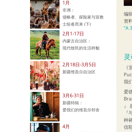
1月
非洲：
编
侵略者、探险家与宣教
资
士纷沓而来 (下)
“A 
2月1-17日
内蒙古自治区：
现代牧民的生活样貌
灵
2月18日-3月5日
《
新疆维吾尔自治区
Pu
我
爱德
3月6-31日
B
新疆特辑：
』
爱我们的维吾尔邻舍
『
种
4月
信