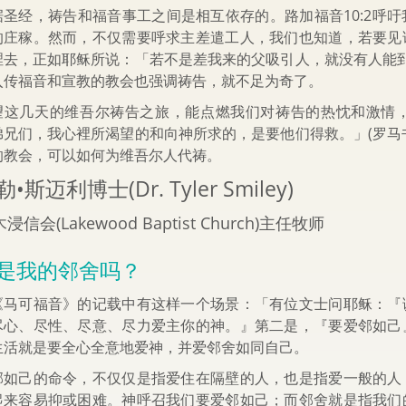
据圣经，祷告和福音事工之间是相互依存的。路加福音10:2呼
的庄稼。然而，不仅需要呼求主差遣工人，我们也知道，若要见
裡去，正如耶稣所说：「若不是差我来的父吸引人，就没有人能到我
入传福音和宣教的教会也强调祷告，就不足为奇了。
望这几天的维吾尔祷告之旅，能点燃我们对祷告的热忱和激情
弟兄们，我心裡所渴望的和向神所求的，是要他们得救。」(罗马书
的教会，可以如何为维吾尔人代祷。
•斯迈利博士(Dr. Tyler Smiley)
浸信会(Lakewood Baptist Church)主任牧师
是我的邻舍吗？
《马可福音》的记载中有这样一个场景：「有位文士问耶稣：『
尽心、尽性、尽意、尽力爱主你的神。』第二是，『要爱邻如己
生活就是要全心全意地爱神，并爱邻舍如同自己。
邻如己的命令，不仅仅是指爱住在隔壁的人，也是指爱一般的人
起来容易抑或困难。神呼召我们要爱邻如己；而邻舍就是指我们