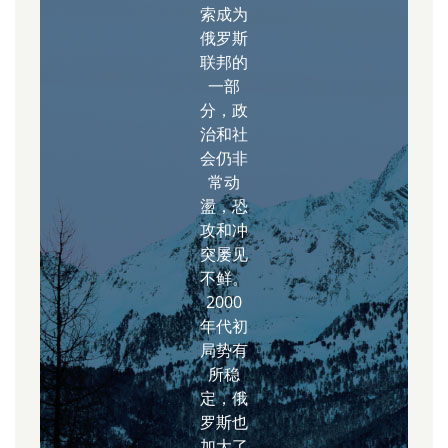
索成为
俄罗斯
联邦的
一部
分，政
治和社
会仍非
常动
盪，恐
攻和冲
突屡见
不鲜。
2000
年代初
局势有
所稳
定，俄
罗斯也
加大了