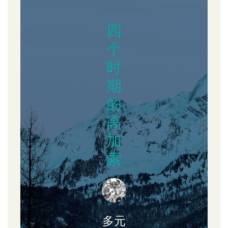
四
个
时
期
的
高
加
索
多元