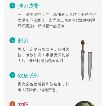
挂刀皮带
一、佩剑腰带；二、高加索人追求之美感与少
女漫画不谋而合，崇尚倒三角身材(宽阔胸膛和
纤细腰身)，所以腰带必须有！
刺刀
男人一定要有恰西克，随时火
拚，削铁如泥！帝俄见识其威
力后，开始彷造为俄国军刀。
软皮长靴
男女必备收腿裤和软皮靴，行
走山路轻便、悄无声息。
女帽