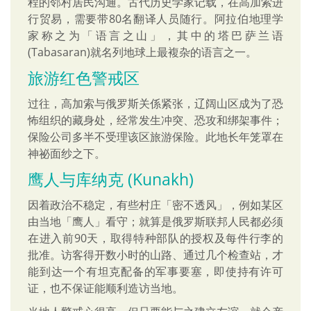
程的邻村居民沟通。古代历史学家记载，在高加索进
行贸易，需要带80名翻译人员随行。阿拉伯地理学
家称之为「语言之山」，其中的塔巴萨兰语
(Tabasaran)就名列地球上最複杂的语言之一。
旅游红色警戒区
过往，高加索与俄罗斯关係紧张，辽阔山区成为了恐
怖组织的藏身处，经常发生冲突、恐攻和绑架事件；
保险公司多半不受理该区旅游保险。此地长年笼罩在
神祕面纱之下。
鹰人与库纳克 (Kunakh)
因着政治不稳定，有些村庄「密不透风」，例如某区
由当地「鹰人」看守；就算是俄罗斯联邦人民都必须
在进入前90天，取得特种部队的授权及每件行李的
批准。访客得开数小时的山路、通过几个检查站，才
能到达一个有坦克配备的军事要塞，即使持有许可
证，也不保证能顺利造访当地。