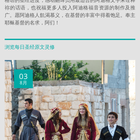
祢的话语，也祝福更多人投入阿迪格福音资源的制作及推
广。愿阿迪格人飢渴慕义，在基督的丰富中得着饱足。奉主
耶稣基督的名求，阿们！
浏览每日圣经原文灵修
03
8月