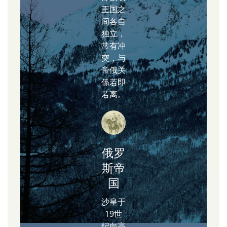
王国之
间各自
独立，
常有冲
突，与
帝俄关
係若即
若离。
俄罗
斯帝
国
沙皇于
19世
纪向高