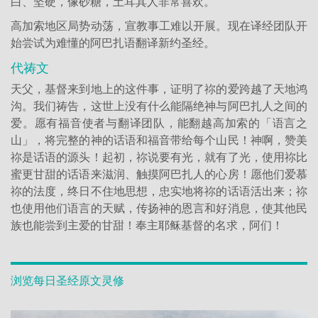
白、坚硬，像砂糖，土耳其人非常喜欢。
高加索地区局势动荡，宣教事工难以开展。现在译经团队开
始尝试为难懂的阿巴扎语翻译新约圣经。
代祷文
天父，基督来到地上的这件事，证明了祢的爱跨越了天地鸿
沟。我们祷告，这世上没有什么能隔绝神与阿巴扎人之间的
爱。愿有福音使者与翻译团队，能翻越高加索的「语言之
山」，将完整的神的话语和福音带给每个山民！神啊，赞美
祢是话语的源头！起初，祢说要有光，就有了光，使用祢比
蜜更甘甜的话语来滋润、触摸阿巴扎人的心房！愿他们爱慕
祢的法度，终日不住地思想，忠实地将祢的话语活出来；祢
也使用他们语言的天赋，传扬神的恩言和好消息，使其他民
族也能尝到主爱的甘甜！奉主耶稣基督的名求，阿们！
浏览每日圣经原文灵修