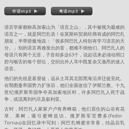
华语mp3
粤语mp3
语言学家都称高加索山为「语言之山」，其中被视为最难的
语言之一，就是阿巴扎语！在莫斯科贸易经商有成的阿巴扎
朋友，半带骄傲地说：「很多阿巴扎人特别有学习语言的天
分。」别的语言再难发出的音，都难不倒他们。阿巴扎人的
母语只有两个元音，子音却多达63个，说起话来必须动用口
腔与喉舌的每个部位，交织出外人耳中既复杂又激昂的迷人
语音。
他们的先祖是基督徒，远从土耳其北部黑海沿岸迁徙至此。
在鄂图曼帝国势力扩张后，他们全面改信了伊斯兰教。十九
世纪俄罗斯帝国争夺高加索地区时，许多阿巴扎人死于战
争，或流离到约旦及叙利亚。
古时，阿巴扎人家家户户有养蜂箱，他们居住的山谷有花
草、果树，吸引蜜蜂造访。俄罗斯军官费多(Fedor
Tornau)在回忆录中写到：阿巴扎蜂蜜非常香，结晶后乳