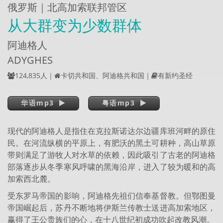
俄罗斯｜北高加索联邦管区
从大群变为少数群体
阿迪格人
ADYGHES
124,835人｜
卡切共和国、阿迪格共和国｜
有新约圣经
华语mp3
粤语mp3
现代的阿迪格人是指住在克拉斯诺达尔边疆库班河畔的原住
民。在河流纵横的平原上，有肥沃的黑土可耕种，高山草原
带则满足了游牧人对水草的依赖，因此吸引了古老的阿迪格
部落逐步从冬季寒风呼啸的黑海沿岸，进入了较为暖和的高
加索西北麓。
受东罗马帝国的影响，阿迪格先祖们信奉基督教。但鄂图曼
帝国崛起后，苏丹不断地将伊斯兰传教士送进高加索地区，
赢得了王公贵族们的心，在十八世纪初成功吹起改教风潮。