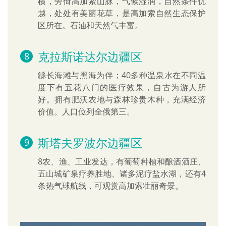
横，旁倚高加索山脉，气候湿润，自然条件优
越，处处有美丽花草，是高加索自然生态保护
区所在。石油和天然气丰富。
克拉斯诺达尔边疆区
緜长海滩与黑海为伴；40多种温泉水在不同温
度下有五花八门的医疗效果，自古为游人所
好。拥有肥沃农地与森林珍贵木种，充满经济
价值。人口位列全俄第三。
斯塔夫罗波尔边疆区
8农、渔、工业发达，有葡萄种植和酿酒酒庄、
五山城矿泉疗养胜地、诸多泥疗盐水湖，还有4
条热气球航线，可观赏高加索壮丽奇景。