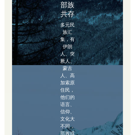
部族
共存
多元民
族汇
集，有
伊朗
人、突
厥人、
蒙古
人、高
加索原
住民，
他们的
语言、
信仰、
文化大
不同，
部族或