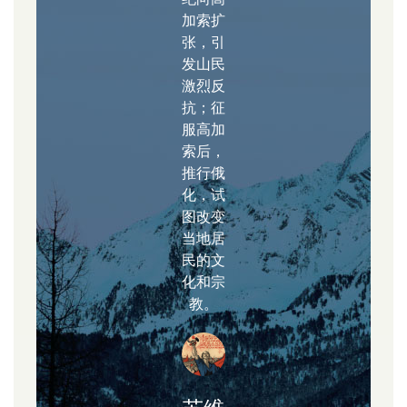
加索扩
张，引
发山民
激烈反
抗；征
服高加
索后，
推行俄
化，试
图改变
当地居
民的文
化和宗
教。