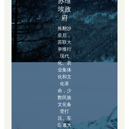
苏维
埃政
府
推翻沙
皇后，
苏联大
举推行
现代
化、农
业集体
化和文
化革
命，少
数民族
文化备
受打
压。车
臣遭大