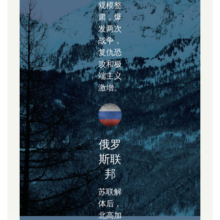
规模整
肃，爆
发两次
战争，
复仇恐
攻和极
端主义
激增。
俄罗
斯联
邦
苏联解
体后，
北高加