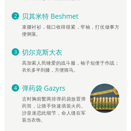
贝其米特 Beshmet
束腰衬衫，领口收得很紧，窄袖，打仗做事方
便俐落。
切尔克斯大衣
高加索人民锺爱的战斗服，袖子短便于作战；
衣长多半到膝，方便骑马。
弹药袋 Gazyrs
古时胸前繫两排弹药袋放置弹
药筒，让骑手快速填装火药。
沙皇迷恋此细节，命人缝在军
装当衣饰。