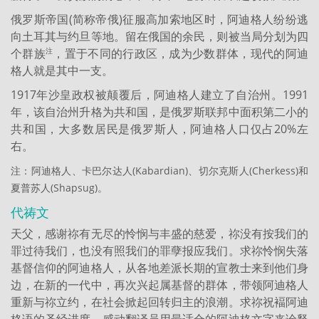
俄罗斯帝国(简称帝俄)征服高加索地区时，阿迪格人纷纷逃
向土耳其与约旦等地。留在俄国的余民，则被当局分划为四
个群族
，置于不同的行政区，成为少数群体，现代的阿迪
注
格人就是其中一支。
1917年沙皇政权被颠覆后，阿迪格人建立了自治州。1991
年，该自治州升格为共和国，是俄罗斯联邦中面积第二小的
共和国，大多数居民是俄罗斯人，阿迪格人口仅占20%左
右。
注：阿迪格人、卡巴尔达人(Kabardian)、切尔克斯人(Cherkess)和
夏普苏人(Shapsug)。
代祷文
天父，感谢祢有无尽的怜悯与丰盛的慈爱，祢没有按我们的
罪过待我们，也没有照我们的罪孽报应我们。求祢怜悯失落
基督信仰的阿迪格人，从各地差派长期的宣教士来到他们身
边，在新的一代中，再次兴起属基督的群体，带领阿迪格人
重新与祢立约，在社会掀起回转归主的浪潮。求祢祝褔阿迪
格语的圣经进度，感动翻译员用最适合的阿迪格文字来诠释