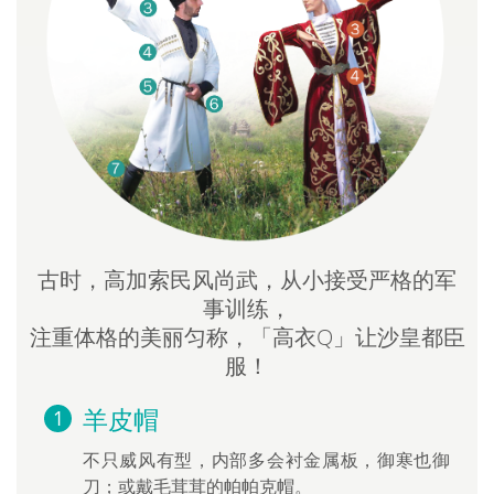
古时，高加索民风尚武，从小接受严格的军
事训练，
注重体格的美丽匀称，「高衣Q」让沙皇都臣
服！
羊皮帽
不只威风有型，内部多会衬金属板，御寒也御
刀；或戴毛茸茸的帕帕克帽。