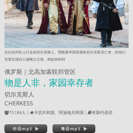
在以色列街上行走的切尔克斯人。鄂图曼帝国曾接收切尔克斯流亡者，把他们
安置在境内人烟稀少之地，例如加利利
俄罗斯｜北高加索联邦管区
物是人非，家园幸存者
切尔克斯人
CHERKESS
73,184人｜
卡切共和国、阿迪格共和国｜
有新约圣经
华语mp3
粤语mp3