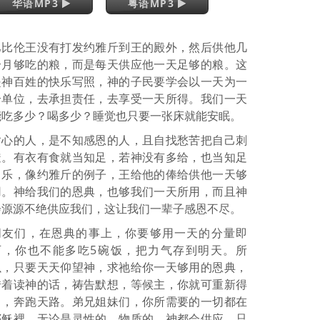
华语MP3
粤语MP3
巴比伦王没有打发约雅斤到王的殿外，然后供他几
个月够吃的粮，而是每天供应他一天足够的粮。这
是神百姓的快乐写照，神的子民要学会以一天为一
个单位，去承担责任，去享受一天所得。我们一天
能吃多少？喝多少？睡觉也只要一张床就能安眠。
贪心的人，是不知感恩的人，且自找愁苦把自己刺
透。有衣有食就当知足，若神没有多给，也当知足
常乐，像约雅斤的例子，王给他的俸给供他一天够
用。神给我们的恩典，也够我们一天所用，而且神
会源源不绝供应我们，这让我们一辈子感恩不尽。
朋友们，在恩典的事上，你要够用一天的分量即
可，你也不能多吃5碗饭，把力气存到明天。所
以，只要天天仰望神，求祂给你一天够用的恩典，
借着读神的话，祷告默想，等候主，你就可重新得
力，奔跑天路。弟兄姐妹们，你所需要的一切都在
耶稣裡，无论是灵性的、物质的，神都会供应，只