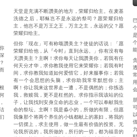
天堂是充满不断讚美的地方，荣耀归给主。在麦基
洗德之后，耶稣岂不是永远的祭司？愿荣耀归给
主，他岂不是万王之王，万主之主，永远的父？愿
荣耀归给主。
但你「现在」可有称颂讚美主？使徒的话说：「愿
你
荣耀归给他，从『今时』直到永远。」你有没有每
深
天讚美主？主啊！求你每天让我讚美你，若我有任
？
何天分才华，求你教我使用它来荣耀你；若我有时
而
间，求你教我知道如何爱惜它，好来服事你；若我
有一个会思想的头脑，求你助我常常默想你；主
根
啊！你让我来这世界走一遭，不是偶然的；你拣选
何
我，救赎我，更不是枉然的。求你指示我该站的位
，
子，让我找到安身立命的志业，一个可以奉献我生
洁
命的祭坛。主啊！我是淼小的，所做的有限，但愿
们
我像那个将两个养生的小钱都献上的寡妇，将我的
一切摆上，求主使用，做一生最有价值的投资。无
论我所说的，我所做的，所行的一切，都为福音的