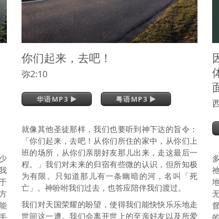
你们起来，去吧！
弥2:10
华语MP3
粤语MP3
西
就像其他圣徒那样，我们也要听到神下达的旨令：
「你们起来，去吧！从你们所住的家中，从你们上
班的场所，从你们亲朋好友那儿出来，走这最后一
少
程。」我们对未来的归宿有些微的认识，但所知极
我
为有限。只知道那儿有一条幽暗的河，名叫「死
于
亡」。神吩咐我们过去，也答应陪伴我们渡过。
方
我们对天国荣耀的盼望，使得我们能快快乐乐地走
能
世间这一遭。我们会离开世上的至亲好友以及所爱
手