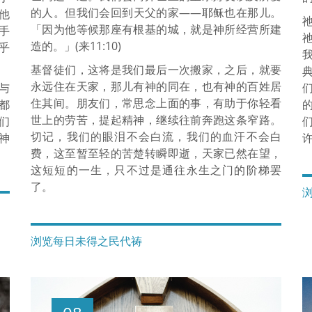
的人。但我们会回到天父的家——耶稣也在那儿。
他
「因为他等候那座有根基的城，就是神所经营所建
手
造的。」(来11:10)
乎
基督徒们，这将是我们最后一次搬家，之后，就要
永远住在天家，那儿有神的同在，也有神的百姓居
与
住其间。朋友们，常思念上面的事，有助于你轻看
都
世上的劳苦，提起精神，继续往前奔跑这条窄路。
们
切记，我们的眼泪不会白流，我们的血汗不会白
神
费，这至暂至轻的苦楚转瞬即逝，天家已然在望，
。
这短短的一生，只不过是通往永生之门的阶梯罢
了。
浏览每日未得之民代祷