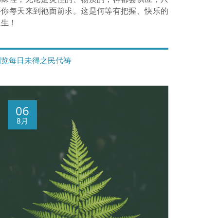
要你每天来到祂面前求。这是何等有把握、快乐的
人生！
浏览每日未得之民代祷
06
8月