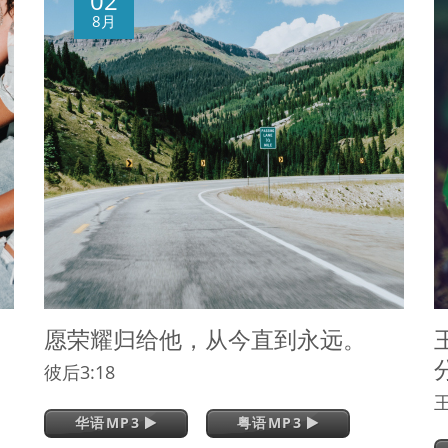
02
8月
愿荣耀归给他，从今直到永远。
彼后3:18
王
华语MP3
粤语MP3