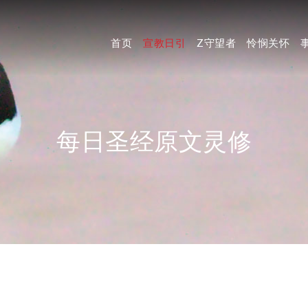
首页
宣教日引
Z守望者
怜悯关怀
每日圣经原文灵修