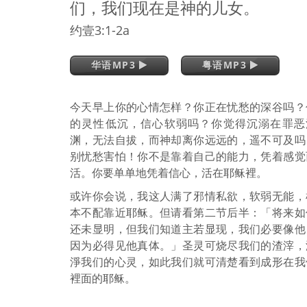
们，我们现在是神的儿女。
约壹3:1-2a
华语MP3
粤语MP3
今天早上你的心情怎样？你正在忧愁的深谷吗？
的灵性低沉，信心软弱吗？你觉得沉溺在罪恶
渊，无法自拔，而神却离你远远的，遥不可及吗
别忧愁害怕！你不是靠着自己的能力，凭着感觉
活。你要单单地凭着信心，活在耶稣裡。
或许你会说，我这人满了邪情私欲，软弱无能，
本不配靠近耶稣。但请看第二节后半：「将来如
还未显明，但我们知道主若显现，我们必要像他
因为必得见他真体。」圣灵可烧尽我们的渣滓，
淨我们的心灵，如此我们就可清楚看到成形在我
裡面的耶稣。