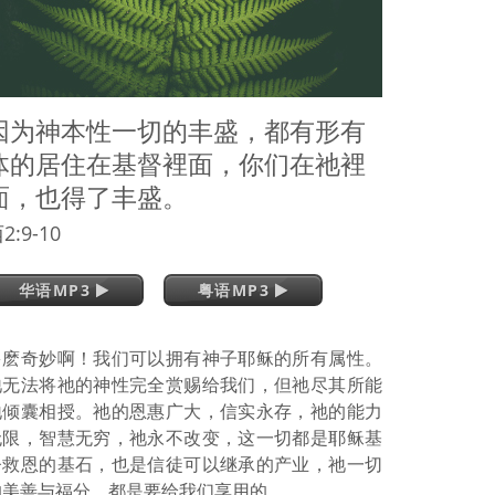
因为神本性一切的丰盛，都有形有
体的居住在基督裡面，你们在祂裡
面，也得了丰盛。
2:9-10
华语MP3
粤语MP3
多麽奇妙啊！我们可以拥有神子耶稣的所有属性。
祂无法将祂的神性完全赏赐给我们，但祂尽其所能
地倾囊相授。祂的恩惠广大，信实永存，祂的能力
无限，智慧无穷，祂永不改变，这一切都是耶稣基
督救恩的基石，也是信徒可以继承的产业，祂一切
的美善与福分，都是要给我们享用的。