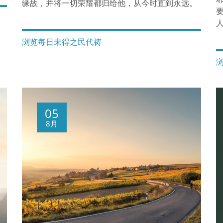
缘故，并将一切荣耀都归给他，从今时直到永远。
浏览每日未得之民代祷
05
8月