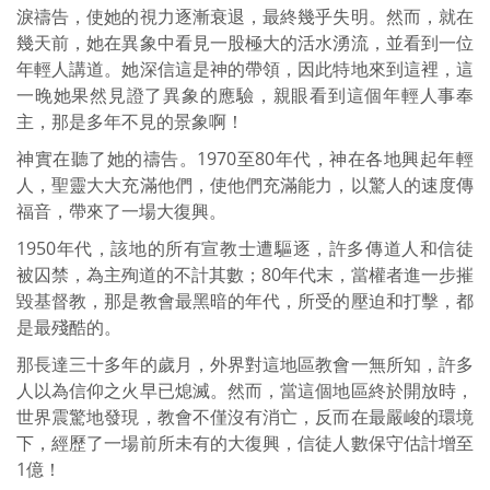
淚禱告，使她的視力逐漸衰退，最終幾乎失明。然而，就在
幾天前，她在異象中看見一股極大的活水湧流，並看到一位
年輕人講道。她深信這是神的帶領，因此特地來到這裡，這
一晚她果然見證了異象的應驗，親眼看到這個年輕人事奉
主，那是多年不見的景象啊！
神實在聽了她的禱告。1970至80年代，神在各地興起年輕
人，聖靈大大充滿他們，使他們充滿能力，以驚人的速度傳
福音，帶來了一場大復興。
1950年代，該地的所有宣教士遭驅逐，許多傳道人和信徒
被囚禁，為主殉道的不計其數；80年代末，當權者進一步摧
毀基督教，那是教會最黑暗的年代，所受的壓迫和打擊，都
是最殘酷的。
那長達三十多年的歲月，外界對這地區教會一無所知，許多
人以為信仰之火早已熄滅。然而，當這個地區終於開放時，
世界震驚地發現，教會不僅沒有消亡，反而在最嚴峻的環境
下，經歷了一場前所未有的大復興，信徒人數保守估計增至
1億！