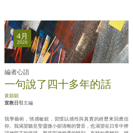
4月
2026
編者心語
一句說了四十多年的話
黃穎穎
宣教日引
主編
我學藝術，情感敏銳，習慣以感性與真實的經歷來回應信
仰。我渴望聽見聖靈微小卻清晰的聲音，也渴望在日常中辨
認神留下的痕跡。那些與神相遇的時刻，有時如風輕掠，稍