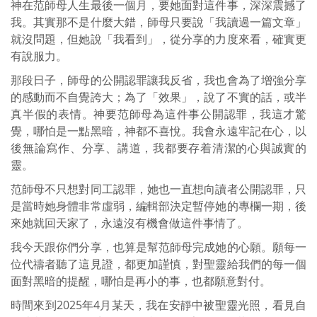
神在范師母人生最後一個月，要她面對這件事，深深震撼了
我。其實那不是什麼大錯，師母只要說「我讀過一篇文章」
就沒問題，但她說「我看到」，從分享的力度來看，確實更
有說服力。
那段日子，師母的公開認罪讓我反省，我也會為了增強分享
的感動而不自覺誇大；為了「效果」，說了不實的話，或半
真半假的表情。神要范師母為這件事公開認罪，我這才驚
覺，哪怕是一點黑暗，神都不喜悅。我會永遠牢記在心，以
後無論寫作、分享、講道，我都要存着清潔的心與誠實的
靈。
范師母不只想對同工認罪，她也一直想向讀者公開認罪，只
是當時她身體非常虛弱，編輯部決定暫停她的專欄一期，後
來她就回天家了，永遠沒有機會做這件事情了。
我今天跟你們分享，也算是幫范師母完成她的心願。願每一
位代禱者聽了這見證，都更加謹慎，對聖靈給我們的每一個
面對黑暗的提醒，哪怕是再小的事，也都願意對付。
時間來到2025年4月某天，我在安靜中被聖靈光照，看見自