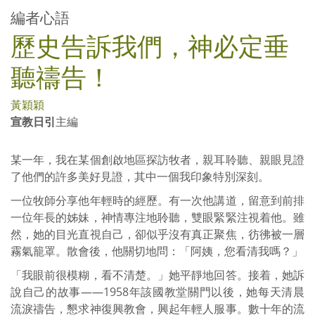
編者心語
歷史告訴我們，神必定垂
聽禱告！
黃穎穎
宣教日引
主編
某一年，我在某個創啟地區探訪牧者，親耳聆聽、親眼見證
了他們的許多美好見證，其中一個我印象特別深刻。
一位牧師分享他年輕時的經歷。有一次他講道，留意到前排
一位年長的姊妹，神情專注地聆聽，雙眼緊緊注視着他。雖
然，她的目光直視自己，卻似乎沒有真正聚焦，彷彿被一層
霧氣籠罩。散會後，他關切地問：「阿姨，您看清我嗎？」
「我眼前很模糊，看不清楚。」她平靜地回答。接着，她訴
說自己的故事——1958年該國教堂關門以後，她每天清晨
流淚禱告，懇求神復興教會，興起年輕人服事。數十年的流