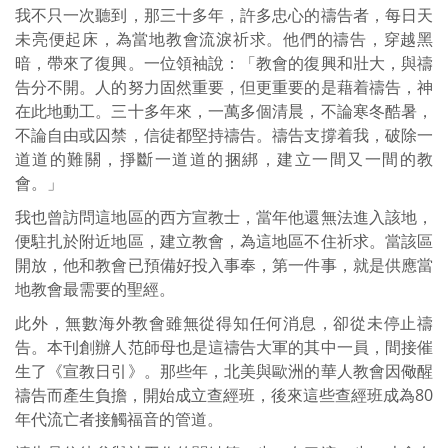
我不只一次聽到，那三十多年，許多忠心的禱告者，每日天
未亮便起床，為當地教會流淚祈求。他們的禱告，穿越黑
暗，帶來了復興。一位領袖說：「教會的復興和壯大，與禱
告分不開。人的努力固然重要，但更重要的是藉着禱告，神
在此地動工。三十多年來，一萬多個清晨，不論寒冬酷暑，
不論自由或囚禁，信徒都堅持禱告。禱告支撐着我，破除一
道道的難關，掙斷一道道的捆綁，建立一間又一間的教
會。」
我也曾訪問這地區的西方宣教士，當年他還無法進入該地，
便駐扎於附近地區，建立教會，為這地區不住祈求。當該區
開放，他和教會已預備好投入事奉，第一件事，就是供應當
地教會最需要的聖經。
此外，無數海外教會雖無從得知任何消息，卻從未停止禱
告。本刊創辦人范師母也是這禱告大軍的其中一員，間接催
生了《宣教日引》。那些年，北美與歐洲的華人教會因儆醒
禱告而產生負擔，開始成立查經班，後來這些查經班成為80
年代流亡者接觸福音的管道。