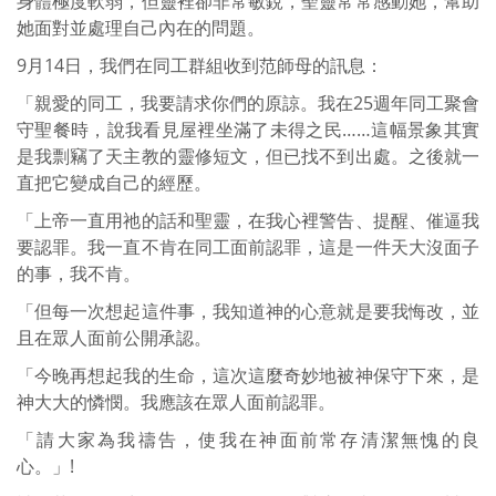
身體極度軟弱，但靈裡卻非常敏銳，聖靈常常感動她，幫助
她面對並處理自己內在的問題。
9月14日，我們在同工群組收到范師母的訊息：
「親愛的同工，我要請求你們的原諒。我在25週年同工聚會
守聖餐時，說我看見屋裡坐滿了未得之民……這幅景象其實
是我剽竊了天主教的靈修短文，但已找不到出處。之後就一
直把它變成自己的經歷。
「上帝一直用祂的話和聖靈，在我心裡警告、提醒、催逼我
要認罪。我一直不肯在同工面前認罪，這是一件天大沒面子
的事，我不肯。
「但每一次想起這件事，我知道神的心意就是要我悔改，並
且在眾人面前公開承認。
「今晚再想起我的生命，這次這麼奇妙地被神保守下來，是
神大大的憐憫。我應該在眾人面前認罪。
「請大家為我禱告，使我在神面前常存清潔無愧的良
心。」!