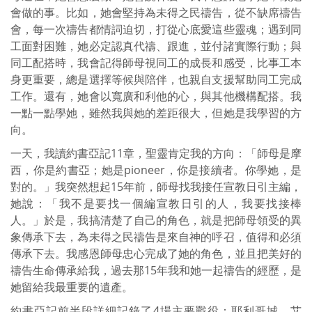
會做的事。比如，她會堅持為未得之民禱告，從不缺席禱告
會，每一次禱告都情詞迫切，打從心底愛這些靈魂；遇到同
工面對困難，她必定認真代禱、跟進，並付諸實際行動；與
同工配搭時，我會記得師母視同工的成長和感受，比事工本
身更重要，總是選擇等候與陪伴，也親自支援幫助同工完成
工作。還有，她會以寬廣和利他的心，與其他機構配搭。我
一點一點學她，雖然我與她的差距很大，但她是我學習的方
向。
一天，我讀約書亞記11章，聖靈肯定我的方向：「師母是摩
西，你是約書亞；她是pioneer，你是接續者。你學她，是
對的。」我突然想起15年前，師母找我接任宣教日引主編，
她說：「我不是要找一個編宣教日引的人，我要找接棒
人。」於是，我搞清楚了自己的角色，就是把師母領受的異
象傳承下去，為未得之民禱告是來自神的呼召，值得和必須
傳承下去。我感恩師母忠心完成了她的角色，並且把美好的
禱告生命傳承給我，過去那15年我和她一起禱告的經歷，是
她留給我最重要的遺產。
約書亞記前半段詳細記錄了4場主要戰役：耶利哥城、艾