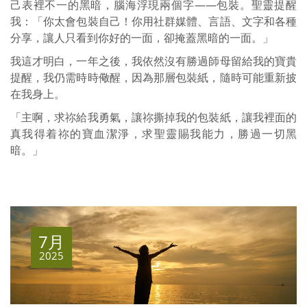
己表裡不一的黑暗，腦海浮現兩個字——包裝。聖靈提醒
我：「你太會包裝自己！你用社群媒體、言語、文字和各種
分享，讓人只看到你好的一面，卻掩蓋黑暗的一面。」
我這才明白，一年之後，我依然沒有勝過師母留給我的寶貴
提醒，我仍需時時儆醒，因為那層包裝紙，隨時可能重新披
在我身上。
「主啊，求祢給我勇氣，讓祢撕掉我的包裝紙，讓我裡面的
真我得着祢的寶血潔淨，求聖靈賜我能力，勝過一切黑
暗。」
7月
2025