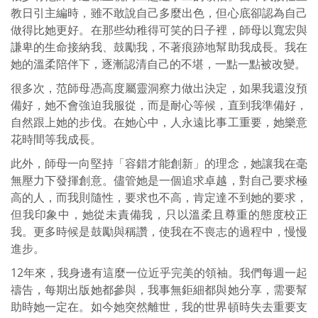
教日引主編時，雖不敢說自己多麼出色，但心底卻認為自己
做得比她更好。在那些幼稚得可笑的日子裡，師母以寬宏與
謙卑的生命接納我、鼓勵我，不著痕跡地幫助我成長。我在
她的溫柔陪伴下，逐漸認清自己的不堪，一點一點被改變。
很多次，范師母憑高度屬靈洞察力做出決定，如果我還沒預
備好，她不會強迫我服從，而是耐心等候，直到我準備好，
自然跟上她的步伐。在她心中，人永遠比事工重要，她樂意
花時間等我成長。
此外，師母一向堅持「容錯才能創新」的理念，她讓我在毫
無壓力下發揮創意。儘管她是一個追求卓越，對自己要求極
高的人，而我則隨性，要求也不高，肯定達不到她的要求，
但我印象中，她從未責備我，只以溫柔且尊重的態度校正
我。更多時候是鼓勵與稱讚，使我在不喪志的過程中，慢慢
進步。
12年來，我身邊有這麼一位近乎完美的領袖。我們每週一起
禱告，每期出版她都參與，我事無鉅細都與她分享，需要幫
助時她一定在。如今她突然離世，我的世界頓時失去重要支