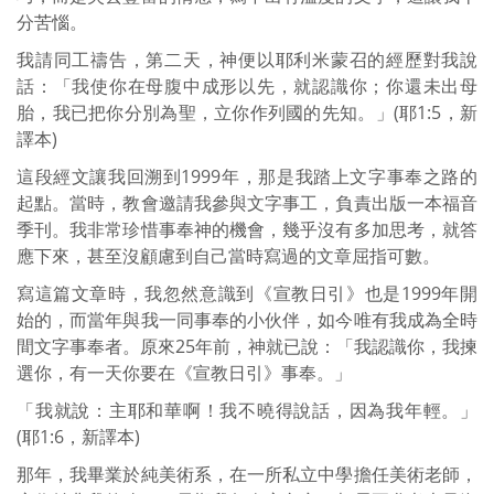
分苦惱。
我請同工禱告，第二天，神便以耶利米蒙召的經歷對我說
話：「我使你在母腹中成形以先，就認識你；你還未出母
胎，我已把你分別為聖，立你作列國的先知。」(耶1:5，新
譯本)
這段經文讓我回溯到1999年，那是我踏上文字事奉之路的
起點。當時，教會邀請我參與文字事工，負責出版一本福音
季刊。我非常珍惜事奉神的機會，幾乎沒有多加思考，就答
應下來，甚至沒顧慮到自己當時寫過的文章屈指可數。
寫這篇文章時，我忽然意識到《宣教日引》也是1999年開
始的，而當年與我一同事奉的小伙伴，如今唯有我成為全時
間文字事奉者。原來25年前，神就已說：「我認識你，我揀
選你，有一天你要在《宣教日引》事奉。」
「我就說：主耶和華啊！我不曉得說話，因為我年輕。」
(耶1:6，新譯本)
那年，我畢業於純美術系，在一所私立中學擔任美術老師，