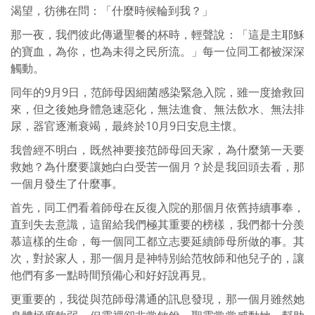
渴望，彷彿在問：「什麼時候輪到我？」
那一夜，我們彼此傳遞聖餐的杯時，輕聲說：「這是主耶穌
的寶血，為你，也為未得之民所流。」每一位同工都被深深
觸動。
同年的9月9日，范師母因細菌感染緊急入院，雖一度搶救回
來，但之後她身體急速惡化，無法進食、無法飲水、無法排
尿，器官逐漸衰竭，最終於10月9日安息主懷。
我曾經不明白，既然神要接范師母回天家，為什麼第一天要
救她？為什麼要讓她白白受苦一個月？於是我回頭去看，那
一個月發生了什麼事。
首先，同工們看着師母在反復入院的那個月依舊持續事奉，
直到失去意識，這留給我們極其重要的榜樣，我們都十分羨
慕這樣的生命，每一個同工都立志要延續師母所做的事。其
次，對於家人，那一個月是神特別給范牧師和他兒子的，讓
他們有多一點時間預備心和好好說再見。
更重要的，我從與范師母溝通的訊息發現，那一個月雖然她