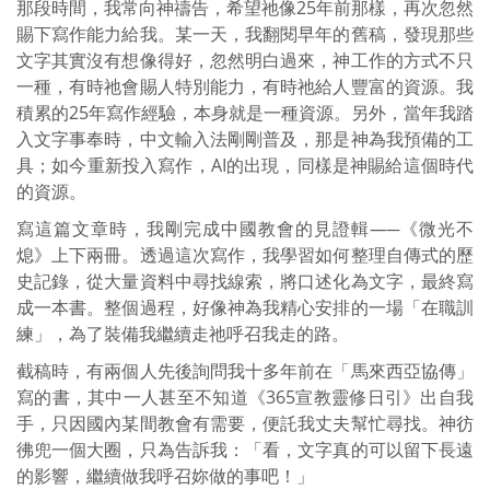
那段時間，我常向神禱告，希望祂像25年前那樣，再次忽然
賜下寫作能力給我。某一天，我翻閱早年的舊稿，發現那些
文字其實沒有想像得好，忽然明白過來，神工作的方式不只
一種，有時祂會賜人特別能力，有時祂給人豐富的資源。我
積累的25年寫作經驗，本身就是一種資源。另外，當年我踏
入文字事奉時，中文輸入法剛剛普及，那是神為我預備的工
具；如今重新投入寫作，AI的出現，同樣是神賜給這個時代
的資源。
寫這篇文章時，我剛完成中國教會的見證輯—─《微光不
熄》上下兩冊。透過這次寫作，我學習如何整理自傳式的歷
史記錄，從大量資料中尋找線索，將口述化為文字，最終寫
成一本書。整個過程，好像神為我精心安排的一場「在職訓
練」，為了裝備我繼續走祂呼召我走的路。
截稿時，有兩個人先後詢問我十多年前在「馬來西亞協傳」
寫的書，其中一人甚至不知道《365宣教靈修日引》出自我
手，只因國內某間教會有需要，便託我丈夫幫忙尋找。神彷
彿兜一個大圈，只為告訴我：「看，文字真的可以留下長遠
的影響，繼續做我呼召妳做的事吧！」