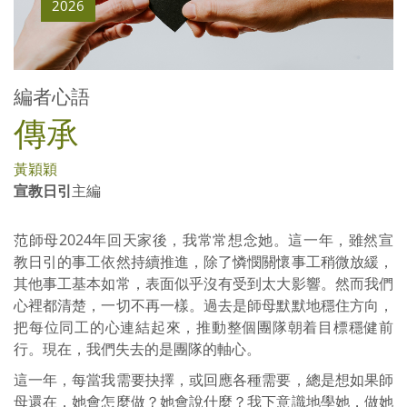
2026
編者心語
傳承
黃穎穎
宣教日引
主編
范師母2024年回天家後，我常常想念她。這一年，雖然宣
教日引的事工依然持續推進，除了憐憫關懷事工稍微放緩，
其他事工基本如常，表面似乎沒有受到太大影響。然而我們
心裡都清楚，一切不再一樣。過去是師母默默地穩住方向，
把每位同工的心連結起來，推動整個團隊朝着目標穩健前
行。現在，我們失去的是團隊的軸心。
這一年，每當我需要抉擇，或回應各種需要，總是想如果師
母還在，她會怎麼做？她會說什麼？我下意識地學她，做她