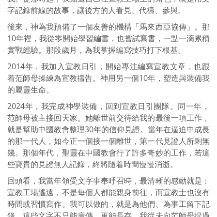
字記錄前線的故事，讓後方的人看見、代禱、參與。
後來，神為我預備了一個友善的機構「馬來西亞協傳」。那
10年裡，我從零開始學習編書，也嘗試寫書，一點一滴累積
實戰經驗。那段歲月，為我掌握編寫技巧打下根基。
2014年，我加入宣教日引，開始專注編寫宣教文章，也跟
着范師母操練為宣教禱告。神用另一個10年，塑造與裝備我
的屬靈生命。
2024年，我完成神學裝備，回到宣教日引團隊。同一年，
范師母被主接回天家。她離世前交待給我的最後一項工作，
就是幫助中國教會整理30年的信仰見證。當年在逼迫中成長
的那一代人，如今正一個接一個離世，第一代見證人所剩無
幾。那個年代，聖靈在中國教會行了許多奇妙的工作，若這
些寶貴的見證無人記錄，終將隨着時間慢慢消逝。
回頭看，我當年領受文字事奉呼召時，最清晰的感動就是：
宣教工場遙遠，不是每個人都能親身前往，而宣教士也沒有
時間或習慣寫作。我可以做的，就是為他們、為事工留下記
錄，這些文字不只能廣傳，更能長存。我從未向范師母提過