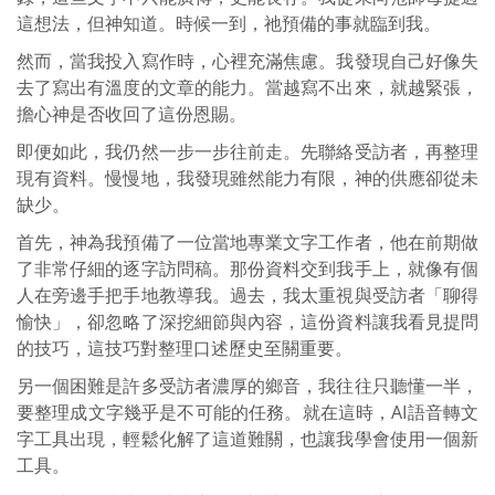
這想法，但神知道。時候一到，祂預備的事就臨到我。
然而，當我投入寫作時，心裡充滿焦慮。我發現自己好像失
去了寫出有溫度的文章的能力。當越寫不出來，就越緊張，
擔心神是否收回了這份恩賜。
即便如此，我仍然一步一步往前走。先聯絡受訪者，再整理
現有資料。慢慢地，我發現雖然能力有限，神的供應卻從未
缺少。
首先，神為我預備了一位當地專業文字工作者，他在前期做
了非常仔細的逐字訪問稿。那份資料交到我手上，就像有個
人在旁邊手把手地教導我。過去，我太重視與受訪者「聊得
愉快」，卻忽略了深挖細節與內容，這份資料讓我看見提問
的技巧，這技巧對整理口述歷史至關重要。
另一個困難是許多受訪者濃厚的鄉音，我往往只聽懂一半，
要整理成文字幾乎是不可能的任務。就在這時，AI語音轉文
字工具出現，輕鬆化解了這道難關，也讓我學會使用一個新
工具。