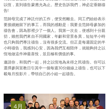
以恆，直到禱告蒙應允為止。歷史告訴我們，神必定垂聽禱
告!
范師母完成了神託付的工作，便安然離去。同工們紛紛表示
要接續她留下的事工，而我的感動是：我要去范師母參加的
禱告會，因為那裡少了一個人。我第一次去，便感到十分親
切，雖然我們來自不同國家，年齡和背景各異，短短半小時
也只夠我們專注禱告，沒有很多交流。但正是每週固定的半
小時禱告，我感到心安，因為我們互相陪伴，就能夠持之以
恆地做這件神最喜悅，並且極有價值的事。
邀請你，和我們一起，持之以恆地為未得之民禱告。你可以
選擇參與宣教日引其中一個每週30分鐘線上禱告，也可以下
載每月投影片，帶領自己的小組一起禱告。
4月