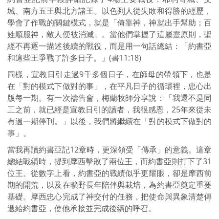
城、南方五王與北方諸王。以色列人從失敗和得勝的經歷，
學會了作戰的關鍵模式，就是「倚靠神，神就出手幫助；百
姓順服神，敵人便被消滅」。當他們掌握了這屬靈原則，聖
經不再逐一描述後續的戰役，而是用一句話總結：「約書亞
和這些王爭戰了許多日子。」(書11:18)
同樣，宣教日引走過9千多個日子，在師母的帶領下，也是
在「對的模式下做對的事」，在平凡日子的循環裡，忠心出
版每一期。有一次禱告會，梅蘭牧師分享說：「我還不是同
工之前，就已經是宣教日引的讀者，我很感恩，25年來從未
有過一期停刊。」以後，我們將繼續在「對的模式下做對的
事」。
當我再讀約書亞記12章時，更深領受「傳承」的意義。這章
總結戰績時，提到摩西擊敗了兩位王，而約書亞則打下了31
位王。從數字上看，約書亞的戰績似乎更耀眼，卻是摩西前
期的開荒，以及在曠野長年陪伴與栽培，為約書亞奠定重要
基礎。摩西忠心完成了神交付的任務，把使命與異象清楚傳
遞給約書亞，使他承接並完成後續的呼召。