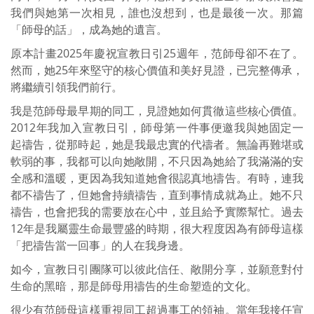
我們與她第一次相見，誰也沒想到，也是最後一次。那篇
「師母的話」，成為她的遺言。
原本計畫2025年慶祝宣教日引25週年，范師母卻不在了。
然而，她25年來堅守的核心價值和美好見證，已完整傳承，
將繼續引領我們前行。
我是范師母最早期的同工，見證她如何貫徹這些核心價值。
2012年我加入宣教日引，師母第一件事便邀我與她固定一
起禱告，從那時起，她是我最忠實的代禱者。無論再難堪或
軟弱的事，我都可以向她敞開，不只因為她給了我滿滿的安
全感和溫暖，更因為我知道她會很認真地禱告。有時，連我
都不禱告了，但她會持續禱告，直到事情成就為止。她不只
禱告，也會把我的需要放在心中，並且給予實際幫忙。過去
12年是我屬靈生命最豐盛的時期，很大程度因為有師母這樣
「把禱告當一回事」的人在我身邊。
如今，宣教日引團隊可以彼此信任、敞開分享，並願意對付
生命的黑暗，那是師母用禱告的生命塑造的文化。
很少有范師母這樣重視同工超過事工的領袖。當年我接任宣