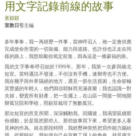
用文字記錄前線的故事
黃穎穎
宣教日引
主編
多年事奉，我一再經歷一件事，當神呼召人，祂一定會供應
完成使命所需的一切裝備、能力與道路。也許你也正走在同
樣的路上，我想鼓勵你篤定前進，因為這是一條蒙福的路。
我的文字事奉呼召始於1999年。那年，我第一次參與緬北
短宣。當時通訊不發達，不但沒有手機，連郵寄也不方便。
我在幾乎與外界隔絕的地方，遇見一群生活貧困，生命卻極
其豐盛的年輕人，他們因信耶穌而充滿喜樂；我也認識一對
夫婦，變賣所有財產，把一生擺上，在山區一間接一間地開
辦孤兒院和學校，照顧並栽培了無數孤兒。
那次短宣的所見所聞，深深觸動我。回國後，我渴望延續那
份感動，於是我把那些人、那些故事寫下來，希望更多人看
見神的作為。就在那段時間，我經歷神突然把寫作能力賜給
我。從那時起，我知道自己在宣教工場上的角色，就是用文