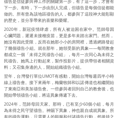
禱告是信徒參與神工作的關鍵第一步，有了這一步，才會有
下一步。有時，下一步由別人完成，但禱告是每個信徒都能
做的。所有曾為該地區禱告的人，都參與了這段神大能彰顯
的歷史，並分享帶來的喜樂和榮耀。
2020年，新冠疫情肆虐，所有人被迫困在家中。范師母因
心臟問題，遲遲未接種疫苗，更是多年未踏出家門。然而，
她沒有因此受限，反而在她那小小的房間裡，透過網路發起
了幾個禱告小組。就在那年，她領受新的異象——每間教會
都成立一個「未得之民禱告小組」，每月一次同心為未得之
民禱告。她馬上行動起來，製作投影片，提供帶領者相關資
料；又召集身邊的人，開始組織禱告小組。
翌年，台灣發行單位UMOT有感動，開始台灣每週四半小時
線上禱告會。接下來兩年，梅蘭牧師和以諾傳道也相繼開始
了東南亞和美加禱告會。一些參與者回到自己的教會後，也
開始帶領禱告小組，將這異象傳遞下去。
2024年，范師母回天家。那時，已有至少60個小組，每月
為未得之民守望禱告。神賜下異象，神也親自成就異象。所
有的禱告運動，只需要人的順服和付諸禱告行動，然後持之