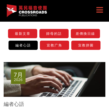
最新文章
師母的話
差傳換日線
編者心語
宣教广角
宣教拼圖
7月
2026
編者心語