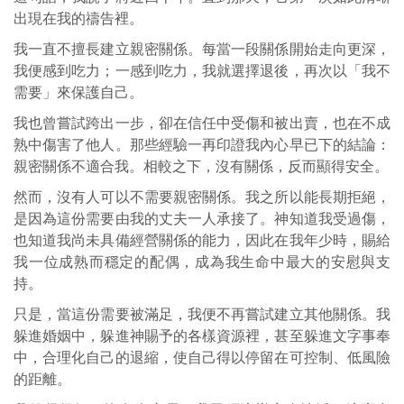
出現在我的禱告裡。
我一直不擅長建立親密關係。每當一段關係開始走向更深，
我便感到吃力；一感到吃力，我就選擇退後，再次以「我不
需要」來保護自己。
我也曾嘗試跨出一步，卻在信任中受傷和被出賣，也在不成
熟中傷害了他人。那些經驗一再印證我內心早已下的結論：
親密關係不適合我。相較之下，沒有關係，反而顯得安全。
然而，沒有人可以不需要親密關係。我之所以能長期拒絕，
是因為這份需要由我的丈夫一人承接了。神知道我受過傷，
也知道我尚未具備經營關係的能力，因此在我年少時，賜給
我一位成熟而穩定的配偶，成為我生命中最大的安慰與支
持。
只是，當這份需要被滿足，我便不再嘗試建立其他關係。我
躲進婚姻中，躲進神賜予的各樣資源裡，甚至躲進文字事奉
中，合理化自己的退縮，使自己得以停留在可控制、低風險
的距離。