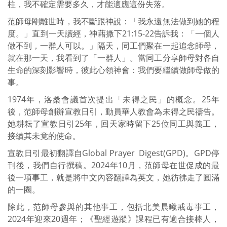
柱，我不確定需要多久，才能適應這份失落。
范師母剛離世時，我不斷跟神說：「我永遠無法做到她的程
度。」直到一天讀經，神藉撒下21:15-22告訴我：「一個人
做不到，一群人可以。」隔天，同工們聚在一起追念師母，
就在那一天，我看到了「一群人」。當同工分享師母對各自
生命的深刻影響時，彼此心領神會：我們要繼續做師母做的
事。
1974年，洛桑會議首次提出「未得之民」的概念。25年
後，范師母創辦宣教日引，動員華人教會為未得之民禱告。
她耕耘了宣教日引25年，回天家時留下25位同工與義工，
接續其未竟的使命。
宣教日引最初翻譯自Global Prayer Digest(GPD)。GPD停
刊後，我們自行撰稿。2024年10月，范師母在世促成的最
後一項事工，就是將中文內容翻譯為英文，她彷彿走了圓滿
的一圈。
除此，范師母參與的其他事工，包括北美晨曦戒毒事工，
2024年迎來20週年；《聖經遊蹤》課程已有適合接棒人，