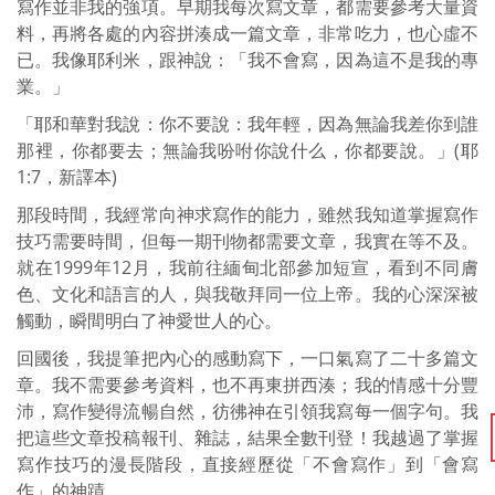
寫作並非我的強項。早期我每次寫文章，都需要參考大量資
料，再將各處的內容拼湊成一篇文章，非常吃力，也心虛不
已。我像耶利米，跟神說：「我不會寫，因為這不是我的專
業。」
「耶和華對我說：你不要說：我年輕，因為無論我差你到誰
那裡，你都要去；無論我吩咐你說什么，你都要說。」(耶
1:7，新譯本)
那段時間，我經常向神求寫作的能力，雖然我知道掌握寫作
技巧需要時間，但每一期刊物都需要文章，我實在等不及。
就在1999年12月，我前往緬甸北部參加短宣，看到不同膚
色、文化和語言的人，與我敬拜同一位上帝。我的心深深被
觸動，瞬間明白了神愛世人的心。
回國後，我提筆把內心的感動寫下，一口氣寫了二十多篇文
章。我不需要參考資料，也不再東拼西湊；我的情感十分豐
沛，寫作變得流暢自然，彷彿神在引領我寫每一個字句。我
把這些文章投稿報刊、雜誌，結果全數刊登！我越過了掌握
寫作技巧的漫長階段，直接經歷從「不會寫作」到「會寫
作」的神蹟。