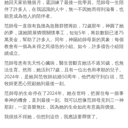
她回天家前幾個月，還訓練了最後一批學員。范師母一生陪
伴了許多人，在我認識的人中，無一不因她而得到滋養，也
願意成為他人的陪伴者。
范師母一直很有負擔為急難群體籌款，72歲那年，神圓了她
的夢，讓她開展憐憫關懷事工，短短5年，籌款數額已達75
萬美金，幫助了許多人。同年，神賜給師母新的異象：每個
教會有一個為未得之民禱告的小組。如今，許多禱告小組陸
續成立。
范師母患有先天性心臟病，醫生曾斷言她活不過30歲，也無
法生育。然而，她活到77歲，且有一位出色和孝順的兒子。
2024年，是她與范牧師結婚50周年，他們相守到白頭，范
牧師更悉心照顧她到最後一刻。
范師母的生命停在了2024年。她在世時，把握住每一個事
奉神的機會，直到最後一刻。我可以想像范師母見到三一神
那刻，一定喜樂無比，因為她的生命如此有意義與價值。
我很捨不得她，但想到這些，我應該要釋懷了。