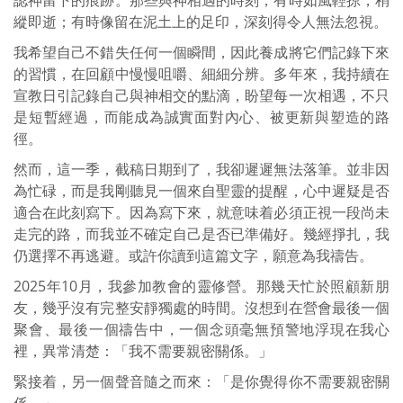
縱即逝；有時像留在泥土上的足印，深刻得令人無法忽視。
我希望自己不錯失任何一個瞬間，因此養成將它們記錄下來
的習慣，在回顧中慢慢咀嚼、細細分辨。多年來，我持續在
宣教日引記錄自己與神相交的點滴，盼望每一次相遇，不只
是短暫經過，而能成為誠實面對內心、被更新與塑造的路
徑。
然而，這一季，截稿日期到了，我卻遲遲無法落筆。並非因
為忙碌，而是我剛聽見一個來自聖靈的提醒，心中遲疑是否
適合在此刻寫下。因為寫下來，就意味着必須正視一段尚未
走完的路，而我並不確定自己是否已準備好。幾經掙扎，我
仍選擇不再逃避。或許你讀到這篇文字，願意為我禱告。
2025年10月，我參加教會的靈修營。那幾天忙於照顧新朋
友，幾乎沒有完整安靜獨處的時間。沒想到在營會最後一個
聚會、最後一個禱告中，一個念頭毫無預警地浮現在我心
裡，異常清楚：「我不需要親密關係。」
緊接着，另一個聲音隨之而來：「是你覺得你不需要親密關
係。」