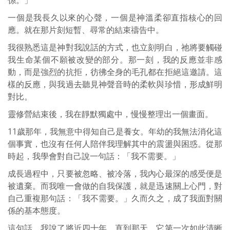
一個是我長久以來的心聲，一個是神溫柔卻直指核心的回
應。就在那片刻短暫、尋常的結束禱告中。
我很熟悉這是神對我說話的方式，也立刻明白，祂將要觸碰
我生命某個不願被改變的部分。那一刻，我的反應並非感
動，而是強烈的抗拒，彷彿全身的毛孔都在拒絕這邀請。這
樣的反應，與我過去聽見神聲音時的柔軟與珍惜，形成鮮明
對比。
靈修營結束後，我在靜默獨處中，慢慢整理出一個畫面。
11歲那年，我無意中得知自己是養女。年幼的我無法消化這
個事實，也沒有任何人陪伴我理解其中的震盪與困惑。從那
時起，我學會對自己說一句話：「我不需要。」
成長過程中，只要被忽略、被冷落，我內心最深的感受便是
被遺棄。而我唯一會做的自我保護，就是迅速關上心門，對
自己重複那句話：「我不需要。」久而久之，成了我面對關
係的基本態度。
這句話，我說了將近四十年。直到那天，它第一次如此清晰