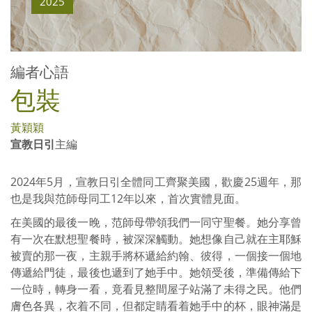
2025
編者心語
包裝
黃穎穎
宣教日引
主編
2024年5月，宣教日引全體同工齊聚美國，歡慶25週年，那
也是我與范師母同工12年以來，首次實體見面。
在美國的最後一晚，范師母帶領我們一同守聖餐。她分享曾
有一次在默想聖餐時，被深深觸動。她想像自己就在主耶穌
被賣的那一夜，主親手將杯遞給約翰、彼得，一個接一個地
傳遞給門徒，最後也遞到了她手中。她領受後，準備傳給下
一位時，轉身一看，竟看見整間屋子站滿了未得之民。他們
膚色各異，衣着不同，但都定睛看着她手中的杯，眼神滿是