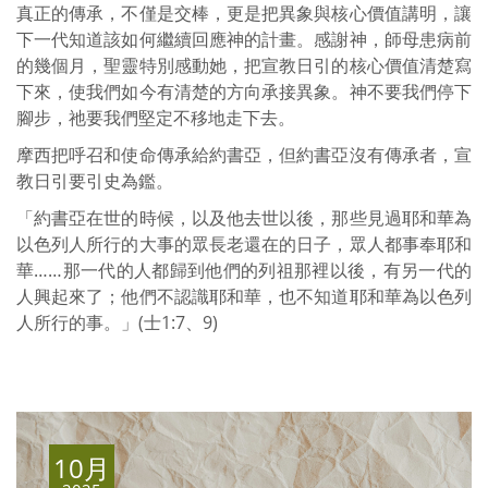
真正的傳承，不僅是交棒，更是把異象與核心價值講明，讓
下一代知道該如何繼續回應神的計畫。感謝神，師母患病前
的幾個月，聖靈特別感動她，把宣教日引的核心價值清楚寫
下來，使我們如今有清楚的方向承接異象。神不要我們停下
腳步，祂要我們堅定不移地走下去。
摩西把呼召和使命傳承給約書亞，但約書亞沒有傳承者，宣
教日引要引史為鑑。
「約書亞在世的時候，以及他去世以後，那些見過耶和華為
以色列人所行的大事的眾長老還在的日子，眾人都事奉耶和
華……那一代的人都歸到他們的列祖那裡以後，有另一代的
人興起來了；他們不認識耶和華，也不知道耶和華為以色列
人所行的事。」(士1:7、9)
10月