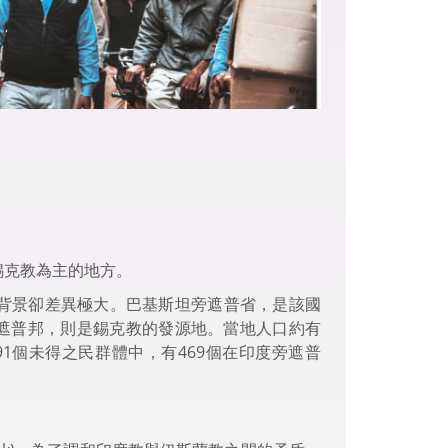
錫克教為主的地方。
背景卻差異極大。巴基斯坦旁遮普省，是該國
旁遮普邦，則是錫克教的發源地。當地人口約有
91個未得之民群體中，有469個在印度旁遮普