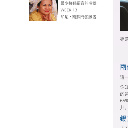
最少接觸福音的省份
WEEK 13
印尼 • 南蘇門答臘省
專
兩
這
你
的
6
邦
錫