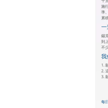
十
施
準
累
一
錫
到
不
我
1
2
3
每