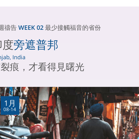
2週禱告
WEEK 02
最少接觸福音的省份
印度
旁遮普邦
jab, India
有裂痕，才看得見曙光
1月
08-14