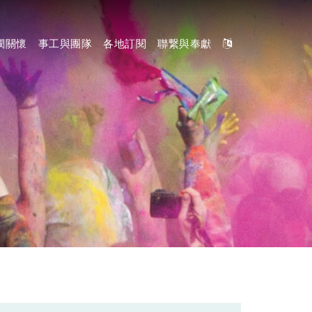
憫關懷
事工與團隊
各地訂閱
聯繋與奉獻