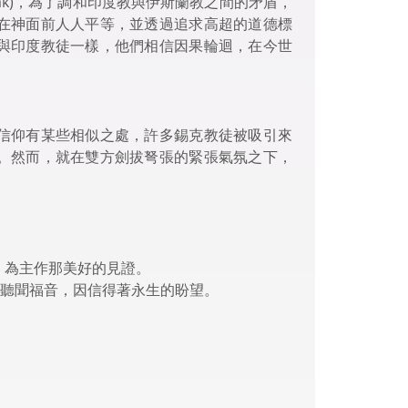
nak)，為了調和印度教與伊斯蘭教之間的矛盾，
在神面前人人平等，並透過追求高超的道德標
與印度教徒一樣，他們相信因果輪迴，在今世
信仰有某些相似之處，許多錫克教徒被吸引來
。然而，就在雙方劍拔弩張的緊張氣氛之下，
。
，為主作那美好的見證。
機會聽聞福音，因信得著永生的盼望。