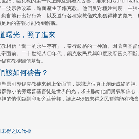
五世紀，錫克教的第一代上師及創始人古魯．那奈克(Guru Na
行一波宗教改革，進而產生了錫克教。他們反對種姓制度，主張
、勤奮地行出好行為，以及遵行各種宗教儀式來獲得神的寬恕。
積足夠的善報才能得到解脫。
道曙光，照了進來
克教相信「獨一的永生存有」，奉行嚴格的一神論。因著與基督
上帝面前。二十世紀八〇年代，錫克教民兵與印度政府衝突不斷
少錫克教徒歸信基督。
們該如何禱告？
. 願聖靈引導錫克教徒來到上帝面前，認識這位真正創始成終的神
. 這群微小的旁遮普基督徒是世界的光，求主賜給他們勇氣和信心
. 願神的憐憫臨到印度旁遮普邦，讓這469個未得之民群體能有
日未得之民代禱