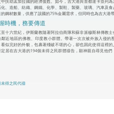
之中扶助孟加拉國的經濟復甦。如今，吉大港與首都達卡並列為
石化、造船、紡織、鋼鐵、化學、製鞋、製藥、玻璃、汽車及食
來的鋼材數量，供應了該國的75%金屬需求，但同時也為吉大港
握時機，務要傳道
三至十六世紀，伊斯蘭教隨著阿拉伯商隊和蘇非派穆斯林傳教士
自鄰近地區的佛教、印度教小群體。帶著一次次被外族入侵的
，看似完好的外貌，包裹著殘破不堪的心，卻也因此使得這裡的
著定居在吉大港的194個未得之民群體禱告，願神親自尋見他
。
日未得之民代禱