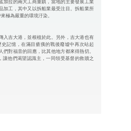
孟加拉的兩大工商重鎮，當地的主要發展工業
品加工，其中又以拆船業最受注目。拆船業所
帶來極為嚴重的環境汙染。
傳入吉大港，並根植於此。另外，吉大港也有
歷史記憶，在滿目瘡痍的戰後廢墟中再次站起
人們對福音的回應，比其他地方都來得熱切。
們，讓他們渴望認識主，一同領受基督的救贖之