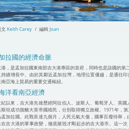
題文
Keith Carey
編輯
Joan
加拉國的經濟命脈
大港，是孟加拉國東南部吉大港專區的首府，同時也是該國的第二
且持續增長中。由於其鄰近孟加拉灣，地理位置優越，是通往印
是南亞海上貿易的重要交通樞紐。
海洋看南亞經濟
世紀以來，吉大港先後歷經阿拉伯人、波斯人、葡萄牙人、英國人
基斯坦成功脫離大英帝國殖民，分別取得獨立政權。1971年，
為孟加拉國。此戰長達九個月，人民元氣大傷，國事百廢待舉，由
生在吉大港的軍事政變，徹底摧毀才剛起步的吉大港市。這一次