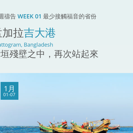
2週禱告
WEEK 01
最少接觸福音的省份
孟加拉
吉大港
ttogram, Bangladesh
斷垣殘壁之中，再次站起來
1月
01-07