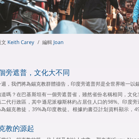
題文
Keith Carey
編輯
Joan
個旁遮普，文化大不同
一週，我們將為錫克教群體禱告，印度旁遮普邦是全世界唯一以
知道嗎？在巴基斯坦有一個旁遮普省，雖然省份名稱相同，文化
第二代行政區，其中遜尼派穆斯林約占居住人口的98%。印度
5%為錫克教徒，39%為印度教徒。根據約書亞計划資料顯示，4
。
克教的源起