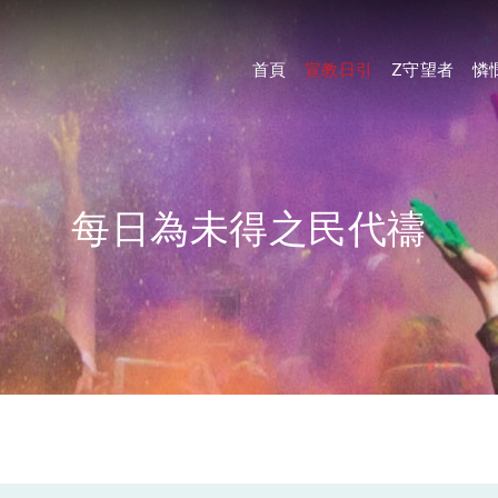
首頁
宣教日引
Z守望者
憐
每日為未得之民代禱