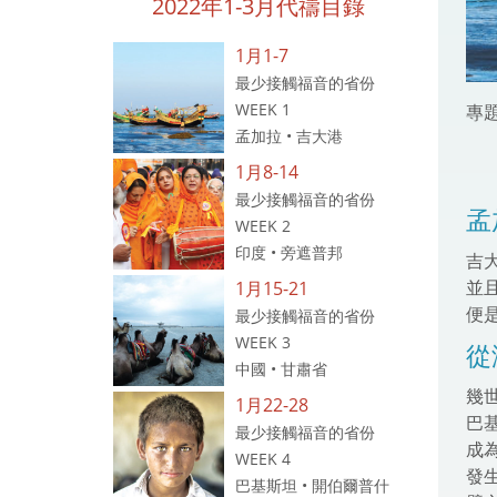
2022年1-3月代禱目錄
1月1-7
最少接觸福音的省份
WEEK 1
專
孟加拉 • 吉大港
1月8-14
最少接觸福音的省份
孟
WEEK 2
印度 • 旁遮普邦
吉
並
1月15-21
便
最少接觸福音的省份
WEEK 3
從
中國 • 甘肅省
幾
1月22-28
巴
最少接觸福音的省份
成
WEEK 4
發
巴基斯坦 • 開伯爾普什