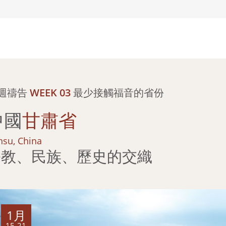
2週禱告
WEEK 03
最少接觸福音的省份
中國
甘肅省
su, China
宗教、民族、歷史的交織
1月
15-21