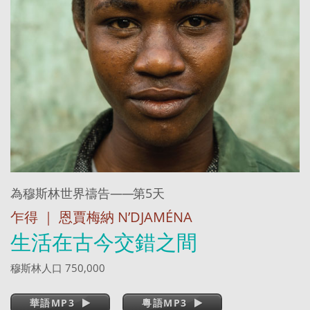
為穆斯林世界禱告
——
第5天
乍得 ｜ 恩賈梅納 N’DJAMÉNA
生活在古今交錯之間
穆斯林人口 750,000
華語MP3
粵語MP3