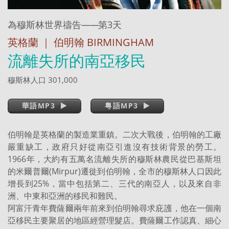
為穆斯林世界禱告
——
第3天
英格蘭 ｜ 伯明翰 BIRMINGHAM
流離失所的南亞移民
穆斯林人口 301,000
華語MP3
粵語MP3
伯明翰是英格蘭的製造業重鎮。二次大戰後，伯明翰的工廠
嚴重缺工，政府只好從南亞引進沒有技術背景的勞工。
1966年，大約有五萬名流離失所的穆斯林農民從巴基斯坦
的米爾普爾(Mirpur)遷徙到伯明翰，全市的穆斯林人口因此
增長到25%，當中包括第二、三代的南亞人，以及來自非
洲、中東和亞洲的移民和難民。
阿富汗青年費薩爾兩年前來到伯明翰尋求庇護，他在一個南
亞移民主要聚居的地區經營理髮店。費薩爾工作認真、細心