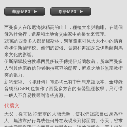
華語MP3
粵語MP3
西曼多人在印尼海拔稍高的山上，種植大米與咖啡。在這個
母系社會裡，遺產和土地會交由家中的長女來管理。
26萬的西曼多人都是穆斯林，聚落隨處可見大大小小的清真
寺和伊斯蘭學校。他們的習俗、音樂和舞蹈深受伊斯蘭與馬
來文化的影響。
伊斯蘭學校會教導西曼多孩子傳揚伊斯蘭教義，所幸西曼多
人對其他宗教信仰者抱持寬容的態度，所處之地並無宗教衝
突的張力。
新約聖經、《耶穌傳》電影均已有中部馬來語版本。全球錄
音網絡(GRN)也製作了西曼多方言的有聲聖經教學，只可惜
一般人不容易搜尋到這些資源。
代禱文
天父，從前因祢聖靈的大能光照，使我們認識自己身為罪
人，無法靠好行為或任何外在表現來到祢面前。今天，懇求