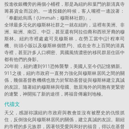
投進收銀機旁的兩個小桶裡，那是為紐約和葉門的新清真寺
籌募資金而設的。一邊投錢的時候，客人嘴裡一邊說著：
「奉獻給烏瑪！(Ummah；穆斯林社群)」。
全球最多元化的穆斯林社群之一就在紐約，這裡有美洲、非
洲、歐洲、南亞、中亞，甚至還有阿拉伯裔和西班牙裔的穆
斯林。紐約市裡處處可見穆斯林，在勞工當中(計程車司
機、街頭小販以及穆斯林個體戶)、或在全市上百間的清真
寺裡，甚至許多人口稠密、異國風情濃密的移民群居住區中
都有他們的身影。
20年前，紐約遭到911恐怖襲擊，美國人至今仍記憶猶新。
911之後，紐約市政府一直努力強化與穆斯林居民之間的關
係，幾個基督教機構也致力於幫助基督徒與穆斯林建立真誠
的友誼。隨著紐約穆斯林與母國、散居海外的同胞有更緊密
的連繫，神開拓了新的途徑，將福音傳遍到地極。
代禱文
天父，感謝祢讓紐約市政府與教會並沒有被歷史的仇恨抓
住，反倒強化與穆斯林居民的關係，建立真誠的友誼。願紐
約市裡的多元族群，因著領受愛與和好的福音，得以在基督