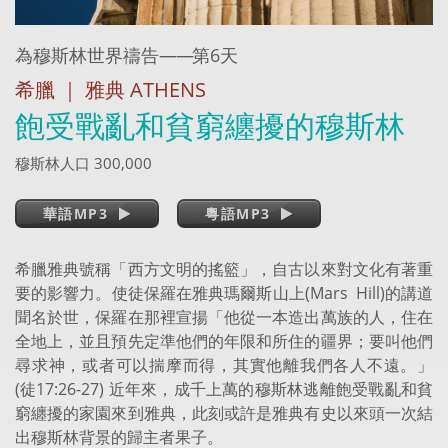
為穆斯林世界禱告
——
第6天
希臘 ｜ 雅典 ATHENS
飽受戰亂和貧窮纏擾的穆斯林
穆斯林人口 300,000
華語MP3
粵語MP3
希臘雅典號稱「西方文明的搖籃」，自古以來對文化有著重
要的影響力。使徒保羅在雅典瑪爾斯山上(Mars Hill)的講道
聞名於世，保羅在那裡宣揚「他從一本造出萬族的人，住在
全地上，並且預先定準他們的年限和所住的疆界；要叫他們
尋求神，或者可以揣摩而得，其實他離我們各人不遠。」
(徒17:26-27) 近年來，成千上萬的穆斯林逃離飽受戰亂和貧
窮纏擾的家園來到雅典，此刻或許是雅典有史以來頭一次結
出穆斯林背景的歸主者果子。