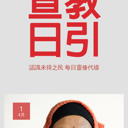
認識未得之民 每日靈修代禱
1
4月