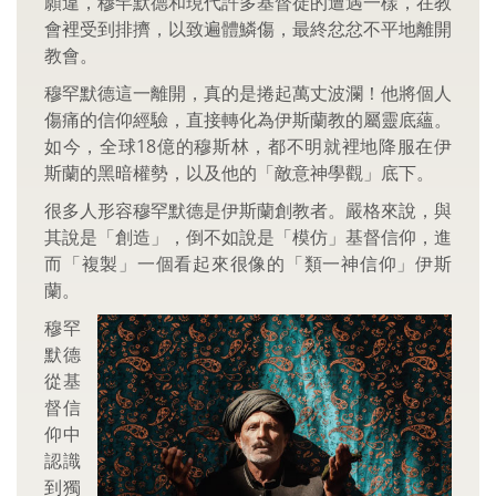
願違，穆罕默德和現代許多基督徒的遭遇一樣，在教
會裡受到排擠，以致遍體鱗傷，最終忿忿不平地離開
教會。
穆罕默德這一離開，真的是捲起萬丈波瀾！他將個人
傷痛的信仰經驗，直接轉化為伊斯蘭教的屬靈底蘊。
如今，全球18億的穆斯林，都不明就裡地降服在伊
斯蘭的黑暗權勢，以及他的「敵意神學觀」底下。
很多人形容穆罕默德是伊斯蘭創教者。嚴格來說，與
其說是「創造」，倒不如說是「模仿」基督信仰，進
而「複製」一個看起來很像的「類一神信仰」伊斯
蘭。
穆罕
默德
從基
督信
仰中
認識
到獨