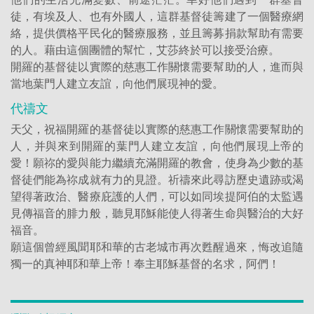
徒，有埃及人、也有外國人，這群基督徒籌建了一個醫療網
絡，提供價格平民化的醫療服務，並且籌募捐款幫助有需要
的人。藉由這個團體的幫忙，艾莎終於可以接受治療。
開羅的基督徒以實際的慈惠工作關懷需要幫助的人，進而與
當地葉門人建立友誼，向他們展現神的愛。
代禱文
天父，祝福開羅的基督徒以實際的慈惠工作關懷需要幫助的
人，并與來到開羅的葉門人建立友誼，向他們展現上帝的
愛！願祢的愛與能力繼續充滿開羅的教會，使身為少數的基
督徒們能為祢成就有力的見證。祈禱來此尋訪歷史遺跡或渴
望得著政治、醫療庇護的人們，可以如同埃提阿伯的太監遇
見傳福音的腓力般，聽見耶穌能使人得著生命與醫治的大好
福音。
願這個曾經風聞耶和華的古老城市再次甦醒過來，悔改追隨
獨一的真神耶和華上帝！奉主耶穌基督的名求，阿們！