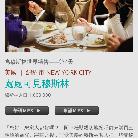
為穆斯林世界禱告
——
第4天
美國 ｜ 紐約市 NEW YORK CITY
處處可見穆斯林
穆斯林人口 1,000,000
華語MP3
粵語MP3
「您好！您家人都好嗎？」阿卜杜勒親切地招呼前來購買三
明治的顧客。寒暄之後，非裔美籍的穆斯林客人把一些零錢