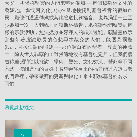
天父，祈求祢聖靈的大能來轉化麥加──這個穆斯林文化的
發源地。憐憫因文化無法在當地接觸到基督福音的麥加市
民，願他們透過傳媒或其他管道接觸福音。也為渴望一生至
少參加一次「大朝覲」的穆斯林禱告，求祢讓他們察覺到這
樣的宗教活動，無法拯救並潔淨人的罪與過犯。願聖靈啟示
那些帶著虔誠敬畏的心想尋求赦免的人們，能遇見爾撒
(Isa，阿拉伯語的耶穌)──那位穿白衣的聖者、尊貴的神羔
羊，除去世人罪孽的！雖然這地沒有基督徒定居，但我們禱
告祢差派門徒以採訪、學術、觀光、文化交流、營商等不同
方式，接觸這地的百姓！盼望榮耀君王的福音能進入這古老
的門戶裡，帶來敬拜的更新與轉化！奉主耶穌基督的名求，
阿們！
瀏覽默想經文
3