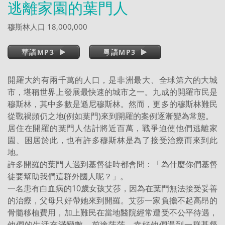
逃離家園的葉門人
穆斯林人口 18,000,000
華語MP3
粵語MP3
開羅大約有兩千萬的人口，是非洲最大、全球第六的大城
市，堪稱世界上發展最快速的城市之一。九成的開羅市民是
穆斯林，其中多數是遜尼穆斯林。然而，更多的穆斯林難民
從戰禍頻仍之地(例如葉門)來到開羅的案例逐漸變為常態。
居住在開羅的葉門人估計將近百萬，戰爭迫使他們逃離家
園、困居於此，也有許多穆斯林是為了接受治療而來到此
地。
許多開羅的葉門人遇到基督徒時都會問：「為什麼你們基督
徒要幫助我們這群外國人呢？」。
一名患有白血病的10歲女孩艾莎，因為在葉門無法接受妥善
的治療，父母只好帶她來到開羅。艾莎一家負擔不起高昂的
骨髓移植費用，加上難民在當地醫院經常遭受不公平待遇，
他們的生活充滿變數、前途茫茫。幸好他們遇到一群基督