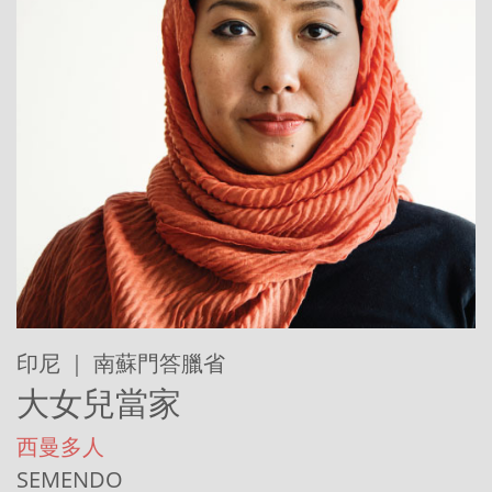
印尼 ｜ 南蘇門答臘省
大女兒當家
西曼多人
SEMENDO