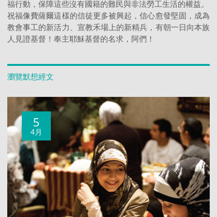
福行動，保障這些沒有國籍的難民與非法勞工生活的權益。
祝福像費薩爾這樣的信徒更多被興起，信心愈發堅固，成為
教會事工的新活力、宣教禾場上的新精兵，有朝一日向本族
人見證基督！奉主耶穌基督的名求，阿們！
瀏覽默想經文
5
4月