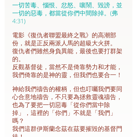
一切苦毒、惱恨、忿怒、嚷鬧、毀謗，並
一切的惡毒，都當從你們中間除掉。(弗
4:31)
電影《復仇者聯盟最終之戰》的高潮部
份，就是正反兩派人馬的超級大火拼。
復仇者們雖然身負異能，最後也要打群架
的。
反觀基督徒，當然不是倚靠勢力和才能，
我們倚靠的是神的靈，但我們也要合一！
神給我們禱告的權柄，但也叮囑我們要同
心合意地禱告，不只要為拯救靈魂禱告，
也為了要把一切惡毒「從你們當中除
掉」，這裡的「你們」不就是「我們」
嗎？
我們這群伊斯蘭念茲在茲要摧毀的基督門
徒！