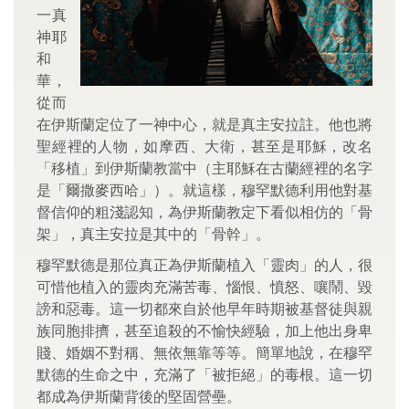
一真
神耶
和
華，
從而
在伊斯蘭定位了一神中心，就是真主安拉註。他也將
聖經裡的人物，如摩西、大衛，甚至是耶穌，改名
「移植」到伊斯蘭教當中（主耶穌在古蘭經裡的名字
是「爾撒麥西哈」）。就這樣，穆罕默德利用他對基
督信仰的粗淺認知，為伊斯蘭教定下看似相仿的「骨
架」，真主安拉是其中的「骨幹」。
穆罕默德是那位真正為伊斯蘭植入「靈肉」的人，很
可惜他植入的靈肉充滿苦毒、惱恨、憤怒、嚷鬧、毀
謗和惡毒。這一切都來自於他早年時期被基督徒與親
族同胞排擠，甚至追殺的不愉快經驗，加上他出身卑
賤、婚姻不對稱、無依無靠等等。簡單地說，在穆罕
默德的生命之中，充滿了「被拒絕」的毒根。這一切
都成為伊斯蘭背後的堅固營壘。