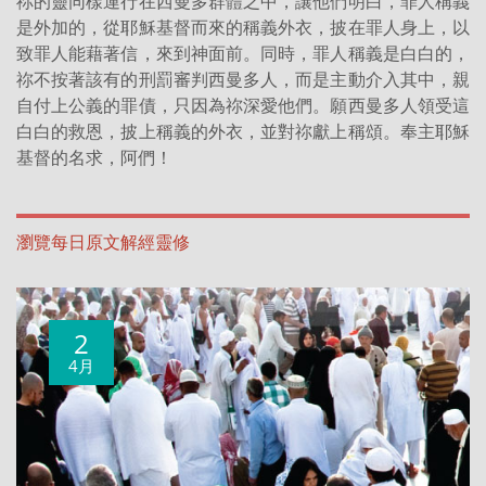
祢的靈同樣運行在西曼多群體之中，讓他們明白，罪人稱義
是外加的，從耶穌基督而來的稱義外衣，披在罪人身上，以
致罪人能藉著信，來到神面前。同時，罪人稱義是白白的，
祢不按著該有的刑罰審判西曼多人，而是主動介入其中，親
自付上公義的罪債，只因為祢深愛他們。願西曼多人領受這
白白的救恩，披上稱義的外衣，並對祢獻上稱頌。奉主耶穌
基督的名求，阿們！
瀏覽每日原文解經靈修
2
4月