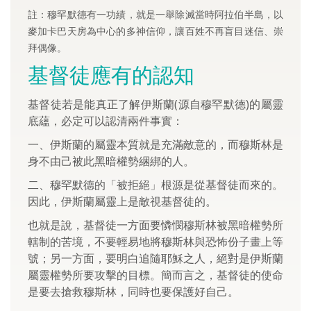
註：穆罕默德有一功績，就是一舉除滅當時阿拉伯半島，以
麥加卡巴天房為中心的多神信仰，讓百姓不再盲目迷信、崇
拜偶像。
基督徒應有的認知
基督徒若是能真正了解伊斯蘭(源自穆罕默德)的屬靈
底蘊，必定可以認清兩件事實：
一、伊斯蘭的屬靈本質就是充滿敵意的，而穆斯林是
身不由己被此黑暗權勢綑綁的人。
二、穆罕默德的「被拒絕」根源是從基督徒而來的。
因此，伊斯蘭屬靈上是敵視基督徒的。
也就是說，基督徒一方面要憐憫穆斯林被黑暗權勢所
轄制的苦境，不要輕易地將穆斯林與恐怖份子畫上等
號；另一方面，要明白追隨耶穌之人，絕對是伊斯蘭
屬靈權勢所要攻擊的目標。簡而言之，基督徒的使命
是要去搶救穆斯林，同時也要保護好自己。