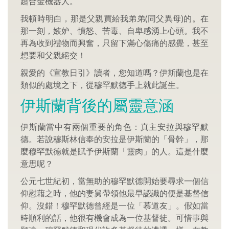
超合金機器人。
我頓時明白，那是父親買給我弟弟(同父異母)的。在
那一刻，嫉妒、憤怒、苦毒、自卑感湧上心頭。我不
再為收到禮物而興奮，只留下滿心傷痛的感覺，甚至
想要和父親絕交！
親愛的《宣教日引》讀者，您知道嗎？伊斯蘭也是在
類似的處境之下，從穆罕默德手上就此誕生。
伊斯蘭背後的屬靈意涵
伊斯蘭當中有兩個重要的角色：真主安拉與穆罕默
德。若說穆斯林信奉的安拉是伊斯蘭的「骨幹」，那
麼穆罕默德就是賦予伊斯蘭「靈肉」的人。這是什麼
意思呢？
公元七世紀初，當無助的穆罕默德開始要尋求一個信
仰慰藉之時，他的妻舅帶領他最早認識的便是基督信
仰。沒錯！穆罕默德曾經是一位「慕道友」。假如當
時順利的話，他很有機會成為一位基督徒。可惜事與