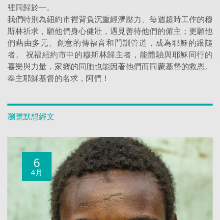
裡同歸於一。
我們特別為紐約市裡背負沉重經濟壓力、每週超時工作的穆
斯林祈求，願他們身心健壯，遇見善待他們的僱主；更願他
們藉由多元、創意的傳福音和門訓管道，成為耶穌的跟隨
者。 祝福紐約市中的穆斯林歸主者，能體驗與耶穌同行的
喜樂與力量，家鄉的同胞也能因著他們而同蒙基督的救恩。
奉主耶穌基督的名求，阿們！
瀏覽默想經文
6
4月