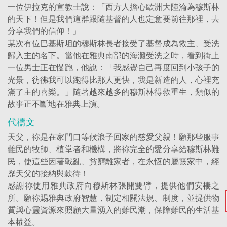
一位伊拉克的宣教士說：「西方人擔心歐洲大陸淪為穆斯林
的天下！但是我們這群跟隨基督的人也定意要前往那裡，去
分享我們的信仰！」
某次有位巴基斯坦的穆斯林長者接受了基督成為救主、受洗
歸入主的名下。當他在雅典南部的海灘受洗之時，看到街上
一位男士正在慢跑，他說：「我感覺自己再度回到小孩子的
光景，彷彿我可以跑得比那人更快，我是新造的人，心裡充
滿了主的喜樂。」隨著越來越多的穆斯林得救重生，類似的
故事正不斷地在雅典上演。
代禱文
天父，祢是在家門口等候浪子回家的慈愛父親！願那些服事
難民的牧師、植堂者和機構，將祢完全的愛分享給穆斯林難
民，使這些因著戰亂、貧窮離家者，在永恆的屬靈家中，經
歷天父的接納與款待！
感謝祢使用雅典政府向穆斯林張開雙臂，提供他們安棲之
所。願祢賜雅典政府智慧，制定相關法規、制度，並提供物
質與心靈資源來照顧大量湧入的難民潮，保障難民的生活基
本權益。