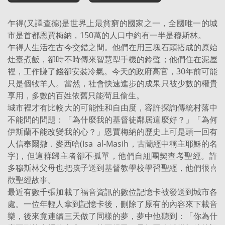
乍得(又譯查德)是世界上最貧窮的國家之一，全國唯一的城
市是首都恩賈梅納，150萬的人口中約有一半是穆斯林。
乍得人生活在古今交錯之間。他們在用三塊石頭搭成的原始
灶臺煮飯，卻時不時傳來智慧型手機的鈴聲；他們住在泥屋
裡，工作賺了錢卻安裝冷氣。今天的政府高官，30年前可能
只是個牧羊人。當然，社會快速進步的成果只被少數的權貴
享用，多數的百姓依舊只能苟且偷生。
城市裡才有比較大的可能性和自由度，容許探詢傳統村落中
不能問的問題：「為什麼我的基督徒鄰居這麼好？」「為何
伊斯蘭不能改變我的心？」恩賈梅納的歷史上可是頭一回有
人信奉爾撒．麥西哈(Isa al-Masih，古蘭經中稱主耶穌的名
字)，但這群歸主者卻不孤單，他們自組團契查考聖經。許
多穆斯林父母也把孩子送到基督教學校學習聖經，他們很喜
歡聖經故事。
最近有數千張加載了福音資訊的數位記憶卡被發送到城市各
處。一位年輕人拿到記憶卡後，刪除了原有的內容來下載音
樂，後來竟連續三天做了同樣的夢，夢中他聽到：「你為什