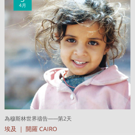
4月
為穆斯林世界禱告
——
第2天
埃及 ｜ 開羅 CAIRO