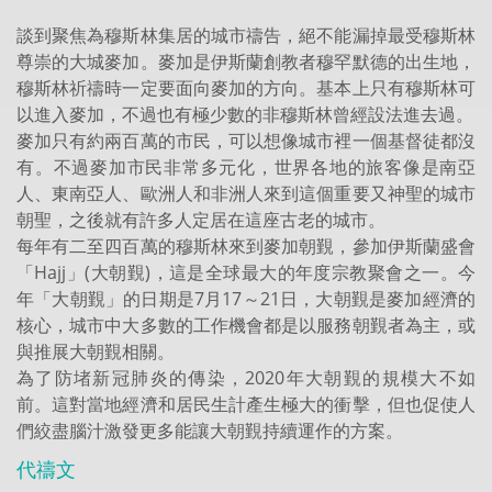
談到聚焦為穆斯林集居的城市禱告，絕不能漏掉最受穆斯林
尊崇的大城麥加。麥加是伊斯蘭創教者穆罕默德的出生地，
穆斯林祈禱時一定要面向麥加的方向。基本上只有穆斯林可
以進入麥加，不過也有極少數的非穆斯林曾經設法進去過。
麥加只有約兩百萬的市民，可以想像城市裡一個基督徒都沒
有。不過麥加市民非常多元化，世界各地的旅客像是南亞
人、東南亞人、歐洲人和非洲人來到這個重要又神聖的城市
朝聖，之後就有許多人定居在這座古老的城市。
每年有二至四百萬的穆斯林來到麥加朝覲，參加伊斯蘭盛會
「Hajj」(大朝覲)，這是全球最大的年度宗教聚會之一。今
年「大朝覲」的日期是7月17～21日，大朝覲是麥加經濟的
核心，城市中大多數的工作機會都是以服務朝覲者為主，或
與推展大朝覲相關。
為了防堵新冠肺炎的傳染，2020年大朝覲的規模大不如
前。這對當地經濟和居民生計產生極大的衝擊，但也促使人
們絞盡腦汁激發更多能讓大朝覲持續運作的方案。
代禱文