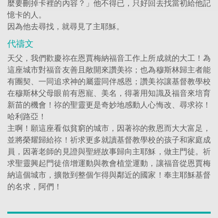
麼要刪掉卡裡的內容？」他不得已，只好回去找當初給他記
憶卡的人。
因為他去尋找，就尋見了主耶穌。
代禱文
天父，我們歡慶祢在恩賈梅納福音工作上所成就的大工！為
這座城市對福音友善且敞開來讚美祢；也為穆斯林歸主者能
有團契、一同追求神的屬靈同伴感恩；讚美祢讓基督教學校
在穆斯林父母眼前有恩寵、美名，得著用知識及福音來培育
新苗的機會！祢的聖靈更是奇妙地感動人心悔改、尋求祢！
哈利路亞！
主啊！願這座看似貧窮的城市，因著祢的救恩而大大富足，
並將榮耀歸給祢！祈求更多就讀基督教學校的孩子和家庭成
員，因著老師的見證與聖經故事歸向主耶穌，做主門徒。祈
求聖靈興起門徒倍增運動與教會植堂運動，讓福音從恩賈梅
納這個城市，擴散到整個乍得與鄰近的國家！奉主耶穌基督
的名求，阿們！