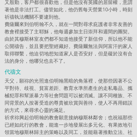
又殷勤，客戶都很喜歡他，但是他沒有英國的居留權，意謂
著他是非法打工。儘管如此，他仍舊每天營業10小時，時刻
祈禱執法機關不要逮到他。
費薩爾來到伯明翰不久，就在一間對尋求庇護者非常友善的
教會裡接受了主耶穌，他每週參加主日崇拜和週間的團契。
由於其穆斯林室友們都不知道他接受了新信仰，所以他不能
公開禱告，並且要把聖經藏好。費薩爾無法與阿富汗的家人
取得聯繫，他迫切地想知道家人是否安好，但是礙於沒有合
法的身分，他哪兒也去不了。
代禱文
天父，願祢的光照進伯明翰黑暗的角落裡，使那些因著不公
平對待、歧視、貧富差距、教育水準所產生的走私毒品、攜
械犯罪和幫派暴力等社會問題可以被消滅。讓不同種族、不
同背景的人按著受造的尊貴被欣賞與善待，使人不再用錯誤
的方式，來尋求心靈的滿足。
祈求祢興起伯明翰的教會願意接納穆斯林鄰舍；也祝福那些
已經如此行的教會，能進一步地發展出多元化、有果效地引
領當地穆斯林歸主的策略以及同工，並能藉著推動立法、社