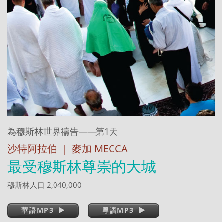
為穆斯林世界禱告
——
第1天
沙特阿拉伯 ｜ 麥加 MECCA
最受穆斯林尊崇的大城
穆斯林人口 2,040,000
華語MP3
粵語MP3