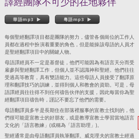
譯經團隊不可少的在地夥伴
華語mp3
粵語mp3
每個聖經翻譯項目都是團隊的努力，儘管各個崗位的工作人
員都在過程中扮演着重要的角色，但是能操該母語的人員才
是聖經翻譯項目中的關鍵人物。
母語譯經員不一定是基督徒，他們可能因為有語言天分而受
雇參與聖經翻譯工作，但個人並不認識神和聖經。他們往往
受過高等教育，具有雙語能力。這些母語人員接受了翻譯原
理和翻譯技巧的訓練，並得到個人和教會的資助。可是，母
語譯經員往往得不到任何禱告伙伴的支援，因此每當你為聖
經翻譯項目禱告時，謹記不要忘了他們的需要。
母語翻譯員多半是長期住在部落裡服事的宣教士找到的，他
們很可能是宣教士的好朋友，或是教導宣教士學習當地語言
文化的「語言教練」(或稱為「語言助理」)。
聖經通常是由母語翻譯員執筆翻譯。威克理夫的宣教士經過