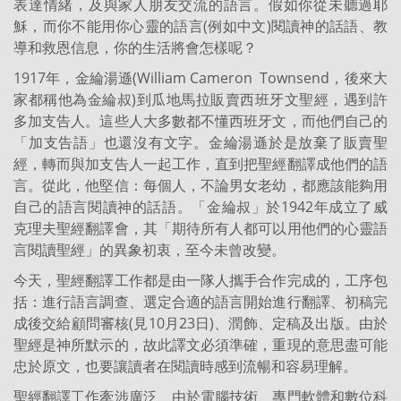
表達情緒，及與家人朋友交流的語言。假如你從未聽過耶
穌，而你不能用你心靈的語言(例如中文)閱讀神的話語、教
導和救恩信息，你的生活將會怎樣呢？
1917年，金綸湯遜(William Cameron Townsend，後來大
家都稱他為金綸叔)到瓜地馬拉販賣西班牙文聖經，遇到許
多加支告人。這些人大多數都不懂西班牙文，而他們自己的
「加支告語」也還沒有文字。金綸湯遜於是放棄了販賣聖
經，轉而與加支告人一起工作，直到把聖經翻譯成他們的語
言。從此，他堅信：每個人，不論男女老幼，都應該能夠用
自己的語言閱讀神的話語。「金綸叔」於1942年成立了威
克理夫聖經翻譯會，其「期待所有人都可以用他們的心靈語
言閱讀聖經」的異象初衷，至今未曾改變。
今天，聖經翻譯工作都是由一隊人攜手合作完成的，工序包
括：進行語言調查、選定合適的語言開始進行翻譯、初稿完
成後交給顧問審核(見10月23日)、潤飾、定稿及出版。由於
聖經是神所默示的，故此譯文必須準確，重現的意思盡可能
忠於原文，也要讓讀者在閱讀時感到流暢和容易理解。
聖經翻譯工作牽涉廣泛、由於電腦技術、專門軟體和數位科