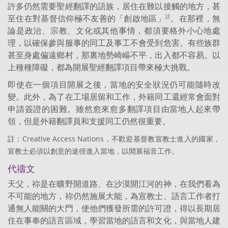
許多仍然需要聖經翻譯的語族，居住在難以接觸的地方，甚
至住在對基督信仰極不友善的「創啟地區」
。在那裡，無
註
論是政治、宗教、文化或其他事情，都須要格外小心地處
理，以確保參與服事的同工及事工不會受到危害。有些族群
甚至身處偏遠鄉村，那裏地勢崎嶇不平，出入都不容易。以
上種種障礙，都為開展聖經翻譯項目帶來極大挑戰。
即使在一個項目開展之後，當地的安全狀況仍可能隨時改
變。此外，為了在工場居留和工作，外籍同工還經常會面對
申請簽證的困難。雖然愈來愈多翻譯項目由當地人起來帶
領，但是外籍翻譯員和支援同工仍然很重要。
註：Creative Access Nations，不歡迎基督教宣教士進入的國家，
宣教士必須以創意的途徑進入當地，以開展福音工作。
代禱文
天父，祢是在曠野開道路、在沙漠開江河的神，在我們看為
不可能的地方，祢仍然施展大能，為宣教士、語言工作者打
通無人能關的大門，使他們獲發所需的許可證，得以長期居
住在事奉的語言區域，學習當地的語言和文化，與當地人建