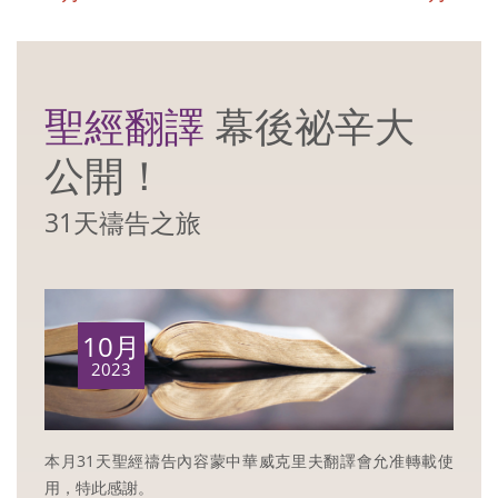
聖經翻譯
幕後祕辛大
公開！
31天禱告之旅
10月
2023
本月31天聖經禱告內容蒙中華威克里夫翻譯會允准轉載使
用，特此感謝。