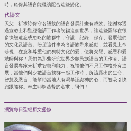
時，確保其語言能繼續配合這些變化。
代禱文
天父，祈求祢保守各語族的語言發展計畫有成效。謝謝祢透
過宣教士和聖經翻譯工作者祝福這個世界，讓這些團隊在很
多快被遺忘或忽略的族群中，守護、記錄、保存、發展他們
的文化及語言。盼望這件事為各語族帶來感動，並看見上帝
珍視、在意和尊重他們獨特文化的愛，便將榮耀、感恩和愛
戴歸與祢！我們為那些研究世界少數民族語言的工作者、語
言發展專家來祈求智慧和能力，祝福他們不只工作格外有進
展，當他們與少數語言族群一起工作時，所流露出的生命、
智慧及恩言，能幫助當地人有渴慕認識神的心，而被吸引快
跑跟隨祢。奉主耶穌基督的名求，阿們！
瀏覽每日聖經原文靈修