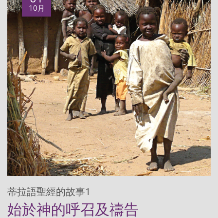
10月
蒂拉語聖經的故事1
始於神的呼召及禱告