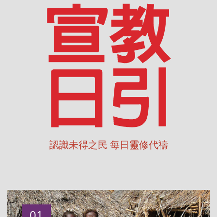
認識未得之民 每日靈修代禱
01