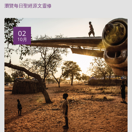
瀏覽每日聖經原文靈修
02
10月