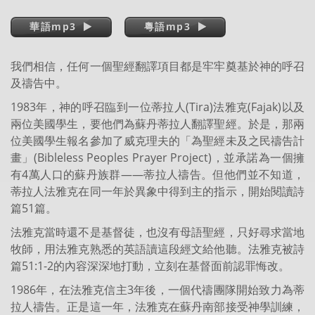
華語mp3
粵語mp3
我們相信，任何一個聖經翻譯項目都是牢牢奠基於神的呼召
及禱告中。
1983年，神的呼召臨到一位蒂拉人(Tira)法雅克(Fajak)以及
兩位美國學生，要他們為蘇丹蒂拉人翻譯聖經。於是，那兩
位美國學生報名參加了威克理夫的「為聖經未及之民禱告計
畫」(Bibleless Peoples Prayer Project)，並承諾為一個擁
有4萬人口的蘇丹族群——蒂拉人禱告。但他們並不知道，
蒂拉人法雅克在同一年於異象中得到主的指示，開始閱讀詩
篇51篇。
法雅克當時還不是基督徒，也沒有母語聖經，只好尋求當地
牧師，用法雅克熟悉的英語讀這段經文給他聽。法雅克被詩
篇51:1-2的內容深深地打動，立刻在基督面前認罪悔改。
1986年，在法雅克信主3年後，一個代禱團隊開始致力為蒂
拉人禱告。正是這一年，法雅克在蘇丹南部接受神學訓練，