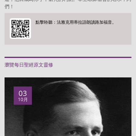
們！
點擊聆聽：法雅克用蒂拉語朗讀路加福音。
瀏覽每日聖經原文靈修
03
10月