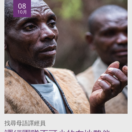
08
10月
找尋母語譯經員