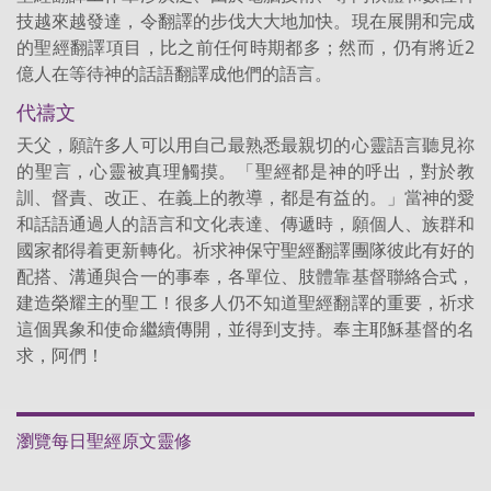
技越來越發達，令翻譯的步伐大大地加快。現在展開和完成
的聖經翻譯項目，比之前任何時期都多；然而，仍有將近2
億人在等待神的話語翻譯成他們的語言。
代禱文
天父，願許多人可以用自己最熟悉最親切的心靈語言聽見祢
的聖言，心靈被真理觸摸。「聖經都是神的呼出，對於教
訓、督責、改正、在義上的教導，都是有益的。」當神的愛
和話語通過人的語言和文化表達、傳遞時，願個人、族群和
國家都得着更新轉化。祈求神保守聖經翻譯團隊彼此有好的
配搭、溝通與合一的事奉，各單位、肢體靠基督聯絡合式，
建造榮耀主的聖工！很多人仍不知道聖經翻譯的重要，祈求
這個異象和使命繼續傳開，並得到支持。奉主耶穌基督的名
求，阿們！
瀏覽每日聖經原文靈修