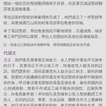
開始一個語言的聖經翻譯雖然不容易，但是要完成該聖經翻
譯更是困難重重。」
蒂拉語新約聖經的奉獻禮終完成了，他們成立了一所聖經學
校，為整個露巴山區的村落培訓蒂拉教會的領袖。
有了母語聖經，蒂拉教會因此不斷地增長，日趨成熟，福音
事工和門訓得以展開，蒂拉人也開始向其他社區傳揚福音。
註：指進出口貨物須向海關申報、辦理海關規定的各項手續。
代禱文
天父，我們看見萬事都互相效力，在人們眼中看似平凡無奇
的日子，其實祢正不停止地工作，預備使世人聽見祢的話
語。我們讚美祢，因祢是樂意向人啟示自己的主，願祢的慷
慨、慈愛的大能繼續在那些還沒有母語聖經的族群中顯揚祢
的作為，呼召像法雅克那樣的器皿及禱告者，被祢所賜的信
心持續推動，懷着不作成這工絕不罷休的熱忱、忍耐與專
注，向着異象奔跑！求祢指引及預備有心投入聖經翻譯工作
的人，在祢的話語、專業、生命品格、團隊合作力上磨練精
進，他日成為祢手中磨亮的利劍。奉主耶穌基督的名求，阿