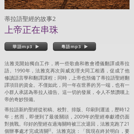
蒂拉語聖經的故事2
上帝正在串珠
華語mp3
粵語mp3
法雅克開始獨自工作，將一些歌曲和教會禮儀翻譯成蒂拉
語。1990年，法雅克再次與威克理夫同工相遇，促成了他
修讀語言學和翻譯課程；同時，上帝也預備了蒂拉語聖經翻
譯項目的資金。不僅如此，同一年在世界的另一端，也有一
小群人承諾為蒂拉人禱告。這一切的發展，令人不禁讚嘆上
帝的奇妙預備。
蒂拉語新約聖經從初稿、校對、排版、印刷到運送，歷時12
年；然而，即便到了最後關頭，2009年的聖經奉獻禮仍面
對挑戰。印好的聖經在過海關時被三次退回，法雅克跑了21
個辦事處才完成清關
。法雅克說：「我現在終於明白，要
註