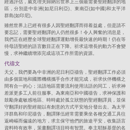
經過評估，威克理夫歸納出世界上三個最需要聖經翻譯的地
區，分別是中非洲(如尼日利亞)、東南亞(如中國)和太平洋
群島(如印尼)。
雖然世界上已經有很多人因聖經翻譯而得着益處，但是請不
要忘記，需要聖經翻譯的人仍然很多！令人興奮的消息是，
我們正在經歷全球聖經翻譯運動增長最快速的時期！仍在等
待母語聖經的語言數目正在下降。祈求這增長的動力不會變
慢，求神繼續增添完成這項工作所需的資源。
代禱文
天父，我們要為中非洲的尼日利亞禱告，聖經翻譯工作必須
由多個當地和國際機構攜手合作才能完成，祈求伙伴機構之
間有合一的心；法語地區需要流利使用法語的同工，祈求神
差派更多工人前往服事。為東南亞和中國禱告，求神保護和
鼓勵身處敏感地區、時時處於孤立狀態的聖經翻譯員，並保
守翻譯好的聖經能以有創意的方式平安地分發出去。為太平
洋群島和印尼禱告，翻譯隊伍經常需要乘坐各種交通工具往
返崎嶇而偏遠的地方，求主保守他們的旅途平安，收集語言
資料時有效率，策畫翻譯項目時有智慧。奉主耶穌基督的名