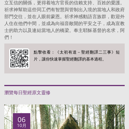
立互信的關係，更得着地方官長的信賴支持、百姓的愛護。
祈求神幫助這些同工們有智慧與管制出入境的當地人和政府
部門交往，並在人眼前蒙恩。祈求神感動語言族群，歡迎外
人住在他們中間，並成為向福音敞開的平安之子，成為宣教
士的助力以及連結當地人的橋梁。奉主耶穌基督的名求，阿
們！
點擊收看：《太初有道－聖經翻譯二三事》短
片，讓你快速掌握聖經翻譯的基本過程。
瀏覽每日聖經原文靈修
06
10月