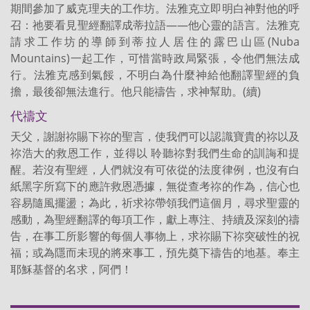
期間參加了威克理夫的工作坊。法雅克立即明白神對他的呼
召：祂要看見聖經翻譯成蒂拉語——他心靈的語言。法雅克
請求工作坊的導師到蒂拉人居住的露巴山區(Nuba
Mountains)一起工作，可惜當時政局緊張，令他們無法成
行。法雅克感到氣餒，不明白為什麼神給他翻譯聖經的負
擔，最後卻無法進行。他只能禱告，求神幫助。(續)
代禱文
天父，謝謝祢賜下祢的聖言，使我們可以認識寶貴的祢以及
祢浩大的救恩工作，並得以 聆聽祢對我們生命的訓誨和提
醒。若沒有聖經，人們就沒有可依從的法度律例，也沒有白
紙黑字所寫下的應許救恩憑據，無從查考祢的作為，信心也
容易隨風擺盪；為此，祈求祢帶領我們這個月，尋求聖靈的
感動，為聖經翻譯的每項工作，獻上專注、持續及深刻的禱
告，在事工所影響的每個人事物上，求祢賜下祢突破性的祝
福；或為隱而未現的將來事工，預先奠下禱告的地基。奉主
耶穌基督的名求，阿們！