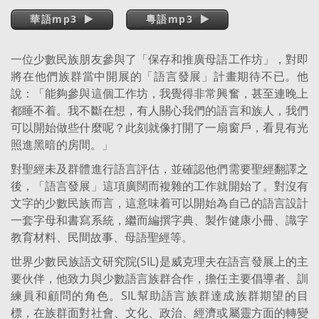
華語mp3
粵語mp3
一位少數民族朋友參與了「保存和推廣母語工作坊」，對即
將在他們族群當中開展的「語言發展」計畫期待不已。他
說：「能夠參與這個工作坊，我覺得非常興奮，甚至連晚上
都睡不着。我不斷在想，有人關心我們的語言和族人，我們
可以開始做些什麼呢？此刻就像打開了一扇窗戶，看見有光
照進黑暗的房間。」
對聖經未及群體進行語言評估，並確認他們需要聖經翻譯之
後，「語言發展」這項廣闊而複雜的工作就開始了。對沒有
文字的少數民族而言，這意味着可以開始為自己的語言設計
一套字母和書寫系統，繼而編撰字典、製作健康小冊、識字
教育材料、民間故事、母語聖經等。
世界少數民族語文研究院(SIL)是威克理夫在語言發展上的主
要伙伴，他致力與少數語言族群合作，擔任主要倡導者、訓
練員和顧問的角色。SIL幫助語言族群達成族群期望的目
標，在族群面對社會、文化、政治、經濟或屬靈方面的轉變