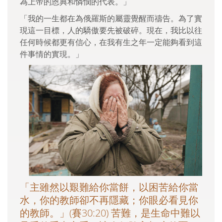
為上帝的恩典和憐憫的代表。」
「我的一生都在為俄羅斯的屬靈覺醒而禱告。為了實
現這一目標，人的驕傲要先被破碎。現在，我比以往
任何時候都更有信心，在我有生之年一定能夠看到這
件事情的實現。」
「主雖然以艱難給你當餅，以困苦給你當
水，你的教師卻不再隱藏；你眼必看見你
的教師。」(賽30:20) 苦難，是生命中難以