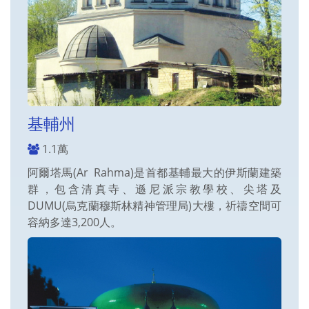
基輔州
1.1萬
阿爾塔馬(Ar Rahma)是首都基輔最大的伊斯蘭建築
群，包含清真寺、遜尼派宗教學校、尖塔及
DUMU(烏克蘭穆斯林精神管理局)大樓，祈禱空間可
容納多達3,200人。