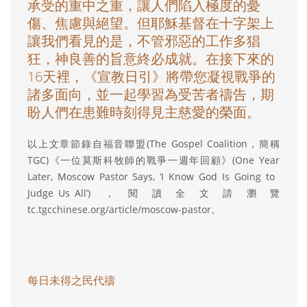
承受的重中之重，讓人們陷入極度的憂
傷、焦慮與絕望。但耶穌基督在十字架上
讓我們看見的是，不管邪惡的工作多猖
狂，神良善的旨意終必成就。在接下來的
16天裡，《宣教日引》將帶您凝視戰爭的
諸多面向，並一起學習為受苦者禱告，期
盼人們在患難時刻得見主慈愛的榮面。
以上文章節錄自福音聯盟(The Gospel Coalition，簡稱
TGC)《一位莫斯科牧師的戰爭一週年回顧》(One Year
Later, Moscow Pastor Says, ‘I Know God Is Going to
Judge Us All’)，閱讀全文請瀏覽
tc.tgcchinese.org/article/moscow-pastor。
每日未得之民代禱