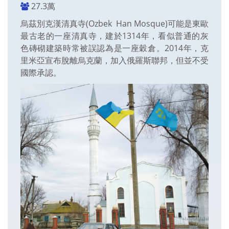
27.3萬
烏茲別克漢清真寺(Ozbek Han Mosque)可能是東歐
最古老的一座清真寺，建於1314年，看似普通的灰
色磚砌建築時常被誤認為是一座穀倉。2014年，克
里米亞宣布脫離烏克蘭，加入俄羅斯聯邦，但並不受
國際承認。