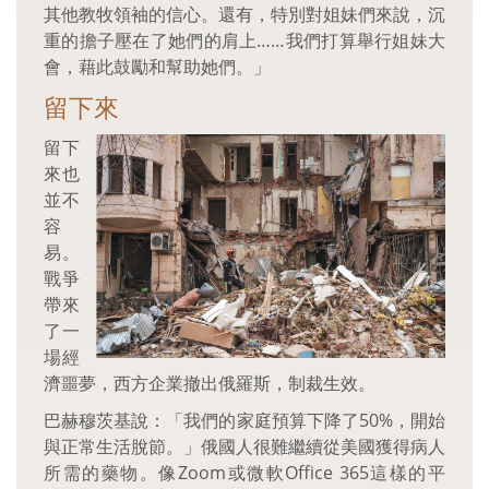
其他教牧領袖的信心。還有，特別對姐妹們來說，沉
重的擔子壓在了她們的肩上……我們打算舉行姐妹大
會，藉此鼓勵和幫助她們。」
留下來
留下
來也
並不
容
易。
戰爭
帶來
了一
場經
濟噩夢，西方企業撤出俄羅斯，制裁生效。
巴赫穆茨基說：「我們的家庭預算下降了50%，開始
與正常生活脫節。」俄國人很難繼續從美國獲得病人
所需的藥物。像Zoom或微軟Office 365這樣的平