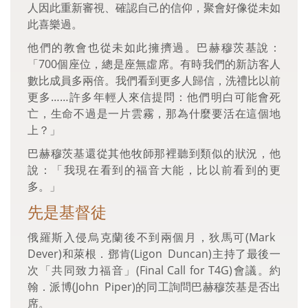
人因此重新審視、確認自己的信仰，聚會好像從未如
此喜樂過。
他們的教會也從未如此擁擠過。巴赫穆茨基說：
「700個座位，總是座無虛席。有時我們的新訪客人
數比成員多兩倍。我們看到更多人歸信，洗禮比以前
更多……許多年輕人來信提問：他們明白可能會死
亡，生命不過是一片雲霧，那為什麼要活在這個地
上？」
巴赫穆茨基還從其他牧師那裡聽到類似的狀況，他
說：「我現在看到的福音大能，比以前看到的更
多。」
先是基督徒
俄羅斯入侵烏克蘭後不到兩個月，狄馬可(Mark
Dever)和萊根．鄧肯(Ligon Duncan)主持了最後一
次「共同致力福音」(Final Call for T4G)會議。約
翰．派博(John Piper)的同工詢問巴赫穆茨基是否出
席。