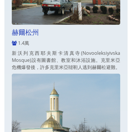
赫爾松州
1.4萬
新沃列克西耶夫斯卡清真寺(Novooleksiyivska
Mosque)設有圖書館、教室和沐浴設施。克里米亞
危機爆發後，許多克里米亞韃靼人逃到赫爾松避難。