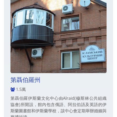
第聶伯羅州
1.5萬
第聶伯羅伊斯蘭文化中心由Alraid(穆斯林公共組織
協會)所開設，館內包含俄語、阿拉伯語及英語的伊
斯蘭圖書館和伊斯蘭學校，該中心會定期舉辦婚姻與
葬禮祈禱。