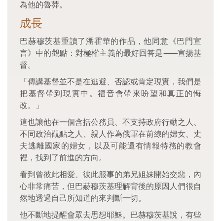
為他的魯莽。
成長
巴赫穆茨基重讀了潘霍華的作品，他同意《巴門宣
言》中的觀點：對極權主義的最好回答是
——
宣揚基
督。
「傳講基督並不是在逃避、否認或肯定現實，我們是
把基督帶到現實中。福音會帶來盼望和真正的悔
改。」
這也讓他在一個含括公務員、不支持政府行動之人、
不同政治觀點之人、親人作為俄軍在前線的婦女、丈
夫逃離國家的婦女，以及可能還有情報特務的教會
裡，找到了前進的方向。
看到曾彼此相愛、彼此服事的弟兄姐妹開始交惡，內
心非常痛苦，但巴赫穆茨基理解背後的原因人們很自
然地透過自己所知道的來判斷一切。
他不斷地提醒會眾去思想耶穌。巴赫穆茨基說，有些