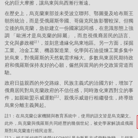
化的巨大摩擦，讓烏東與烏西漸行漸遠。
在歷史上，烏克蘭東部並未受波立聯邦、鄂圖曼及哈布斯王
朝所統治，而是受俄羅斯帝國、哥薩克民族影響較深。但獨
立後的烏克蘭，急欲建立一份國家認同感，在意識形態上強
調 「歐洲才是烏克蘭的歸屬」，而忽視俄裔居民的語言、
文化與參政權
，並刻意邊緣化烏東地區。另一方面，採掘
註1
工業、冶金工業、機器製造業、化學與石油提煉工業多集中
於烏東，對俄羅斯的天然氣需求極大。多數烏東居民期待政
府和俄羅斯保持友好的心願，儼然與當局的外交政策背道而
馳。
政府日益親西的外交路線、民族主義式的治國方針，增加了
俄裔居民對烏克蘭政府的不信任感，同時激化東西對立的事
件，如親歐盟示威運動
、親俄示威遊行相繼發生，終導致
註2
烏東分離主義興起。
註1：在烏克蘭公家機關與教育系統中，使用的語文皆是烏克蘭文。
此外，烏克蘭與俄羅斯共同經歷的幾個世紀，被史學家解讀成俄羅
斯對烏克蘭進行殖民迫害。
註2：極右派組織亞速營(ASOW)以暴力叛亂方式發動政變，占領市