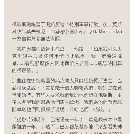
俄羅斯總統普丁開始所謂「特別軍事行動」後，莫斯
科牧師葉夫根尼．巴赫穆茨基(Evgeny Bakhmutsky)
一整個禮拜都無法入睡。
「我每天都在禱告中流淚，」他說，「如果我可以去
克里姆林宮做任何事情阻止戰爭，我一定會這樣
做……看到那麼多人因此而陷入苦難……這段時間真
的很艱難。」
那些住在衝突地區的烏克蘭人只能往俄羅斯逃亡。巴
赫穆茨基說：「先是幾十個人聯繫我們，特別是在戰
爭開始時。有些人要求我們幫助他們留在俄羅斯，更
多人希望我們幫助他們逃去歐洲。我們為他們買票或
開車送他們到俄羅斯邊境，並給他們一些錢。」
「從那時到現在，已經過去一年了，這是我事奉中最
艱難的一年。」然而，巴赫穆茨基卻能「清楚看見神
的手」人們開始轉向信仰。他說：「大家更願意談論