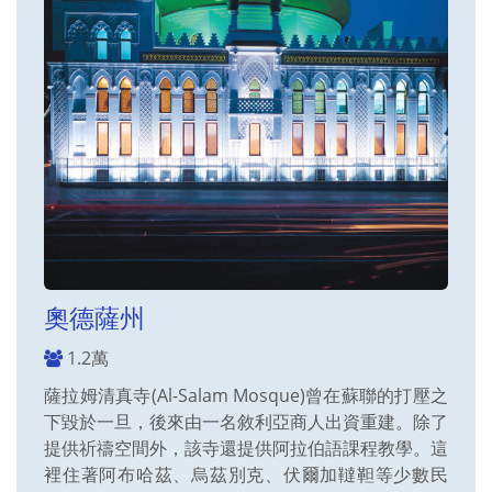
奧德薩州
1.2萬
薩拉姆清真寺(Al-Salam Mosque)曾在蘇聯的打壓之
下毀於一旦，後來由一名敘利亞商人出資重建。除了
提供祈禱空間外，該寺還提供阿拉伯語課程教學。這
裡住著阿布哈茲、烏茲別克、伏爾加韃靼等少數民