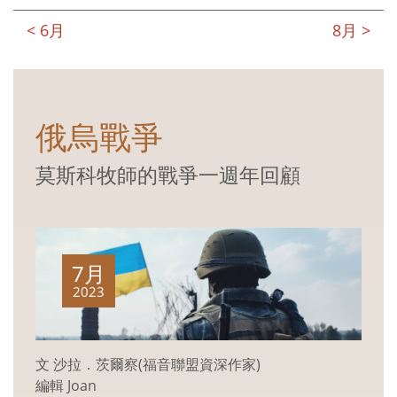
< 6月
8月 >
俄烏戰爭
莫斯科牧師的戰爭一週年回顧
7月
2023
文 沙拉．茨爾察(福音聯盟資深作家)
編輯 Joan