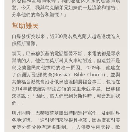
因恐懼和羞恥而破碎，我的思想因人類的愚蠢而震
驚。今天，我與烏克蘭弟兄姐妹們一起流淚和禱告，
分享他們的痛苦和顫慄！」
幫助難民
自爆發衝突以來，近300萬名烏克蘭人越過邊境進入
俄羅斯避難。
幾天，巴赫穆茨基的電話響聲不斷，來電的都是尋求
幫助的人。他住在莫斯科某火車站附近，但這並不是
烏克蘭難民向他求助的唯一原因。2009年，他建立
了俄羅斯聖經教會(Russian Bible Church)，並與
其他福音派教會沿著俄烏邊境開展福音事工，包括在
2014年被俄羅斯非法占領的克里米亞半島。巴赫穆
茨基說：「因此，當人們想到莫斯科時，就會想到我
們。」
與此同時，巴赫穆茨基騰出時間進行寫作，及到世界
各地演講。「這對我們來說很具挑戰，因為盧布對美
元等外幣兌換有諸多限制。」入侵發生兩天後，歐