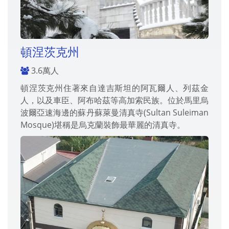
頓涅茨克州
3.6萬人
頓涅茨克州住著來自達吉斯坦的阿瓦爾人、列茲金
人，以及車臣、阿布哈茲等高加索民族。位於馬里烏
波爾亞速海邊的蘇丹蘇萊曼清真寺(Sultan Suleiman
Mosque)堪稱是烏克蘭裝飾最華麗的清真寺。