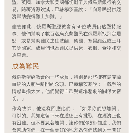
盟、英國、加拿大和美國都切斷了與俄羅斯銀行的交
易。隨著資源銳減，巴赫穆茨基說：「向難民提供經
濟幫助變得難上加難。」
儘管如此，俄羅斯聖經教會有50位成員仍然堅持服
事。他們幫助了數百名烏克蘭難民在俄羅斯找到定居
點，或是幫助難民逃往波蘭、德國、塞爾維亞或土耳
其等國家。成員們也為難民提供床、衣服、食物和交
通車票。
成為難民
俄羅斯聖經教會的一些成員，特別是那些擁有烏克蘭
血統的人萌生離開的念頭。巴赫穆茨基說：「戰爭的
情感重擔太大，他們覺得自己與這場悲劇的關係太密
切。」
作為牧師，他這樣回應他們： 「如果你們想離開，
可以的。我知道留下來在道德上有挑戰，在經濟上也
有困難。但不要急著離開，讓你們的牧師知道，我們
會幫助你們，在一個更好的地方為你們找到另一間好