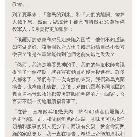
教會。」
到了夏季末，「難民的到來」和「人們的離開」總算
大致平息。然而，總統普丁卻宣布將徵召30萬預備
役軍人，9月變得更加艱難：
「俄羅斯的教會和弟兄姐妹陷入困惑，他們不知道該
如何做是好。該順服政府入伍？或是祈禱自己不會被
徵召？還是在軍隊能找到他們之前先逃之夭夭？
「然而，我清楚地看見神的手。我們的年度牧師會議
提前了一個星期，就在宣布動員的幾天後進行。許多
人都來了，我們有了一次奇妙的團契。我們為烏克蘭
禱告，也為彼此禱告。之後，來自俄羅斯不同地區的
數百名福音派牧師都帶著鼓勵和明確的方向回家，誓
言要不顧一切地繼續福音事工。
「在普丁宣布徵兵後幾天內，約有40萬名俄羅斯人
遠走他鄉。丈夫和父親角色的缺席，意味著可以擔任
領袖和服事的男人更少了；而沒有父親，教會需要照
顧的家庭更多。我一直在禱告，希望上帝能加添我和