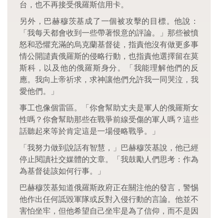
台，也不再接受俄羅斯信用卡。
另外，巴赫穆茨基成了一個被攻擊的目標。他說：
「我每天都會收到一些帶著恨意的評論。」那些被憤
怒和恐懼充滿的烏克蘭基督徒，指責他沒有做更多事
情公開譴責俄羅斯的侵略行動，也指責他選擇留在莫
斯科，以及他的俄羅斯身分。「我能理解他們的反
應。我向上帝祈求，求神讓他們允許我一同哭泣，我
愛他們。」
事工也像個雷區。「你會幫助丈夫是軍人的俄羅斯女
性嗎？你會幫助那些在戰爭前線受傷的軍人嗎？這些
話聽起來等於肯定這是一場侵略戰爭。」
「我努力做到說話有智慧，」巴赫穆茨基說，他已經
停止閱讀社交媒體的文章。「我鼓勵人們思考：作為
為基督徒該如何行事。」
巴赫穆茨基知道俄羅斯政府正在關注他的發言，警惕
他作出任何詆毀軍隊或反對入侵行動的言論。他並不
害怕坐牢，但他希望自己坐牢是為了信仰，而不是因