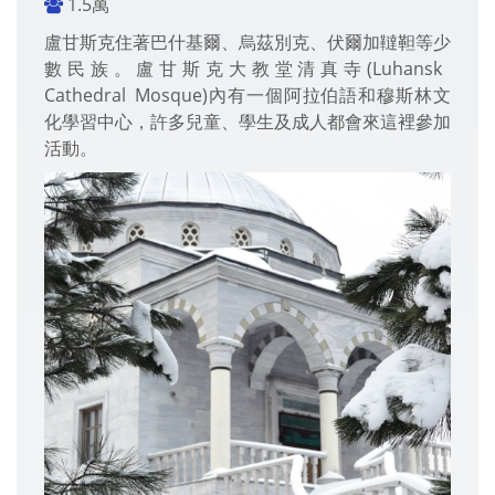
1.5萬
盧甘斯克住著巴什基爾、烏茲別克、伏爾加韃靼等少
數民族。盧甘斯克大教堂清真寺(Luhansk
Cathedral Mosque)內有一個阿拉伯語和穆斯林文
化學習中心，許多兒童、學生及成人都會來這裡參加
活動。