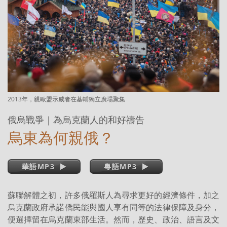
2013年，親歐盟示威者在基輔獨立廣場聚集
俄烏戰爭｜為烏克蘭人的和好禱告
烏東為何親俄？
華語MP3
粵語MP3
蘇聯解體之初，許多俄羅斯人為尋求更好的經濟條件，加之
烏克蘭政府承諾僑民能與國人享有同等的法律保障及身分，
便選擇留在烏克蘭東部生活。然而，歷史、政治、語言及文