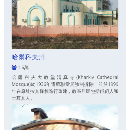
哈爾科夫州
1.6萬
哈爾科夫大教堂清真寺(Kharkiv Cathedral
Mosque)於1936年遭蘇聯當局強制拆除，並於1999
年在原址按其樣貌進行重建，教區居民包括韃靼人和
土耳其人。