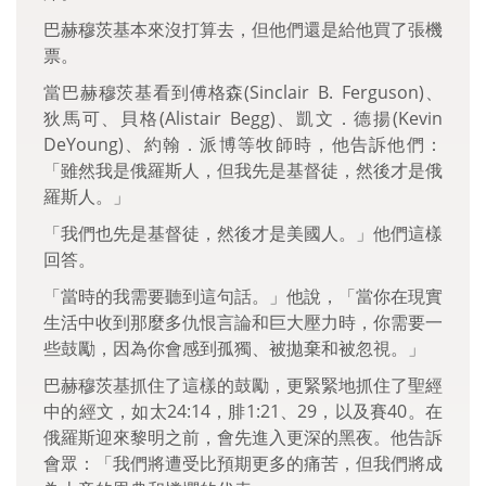
巴赫穆茨基本來沒打算去，但他們還是給他買了張機
票。
當巴赫穆茨基看到傅格森(Sinclair B. Ferguson)、
狄馬可、貝格(Alistair Begg)、凱文．德揚(Kevin
DeYoung)、約翰．派博等牧師時，他告訴他們：
「雖然我是俄羅斯人，但我先是基督徒，然後才是俄
羅斯人。」
「我們也先是基督徒，然後才是美國人。」他們這樣
回答。
「當時的我需要聽到這句話。」他說，「當你在現實
生活中收到那麼多仇恨言論和巨大壓力時，你需要一
些鼓勵，因為你會感到孤獨、被拋棄和被忽視。」
巴赫穆茨基抓住了這樣的鼓勵，更緊緊地抓住了聖經
中的經文，如太24:14，腓1:21、29，以及賽40。在
俄羅斯迎來黎明之前，會先進入更深的黑夜。他告訴
會眾：「我們將遭受比預期更多的痛苦，但我們將成