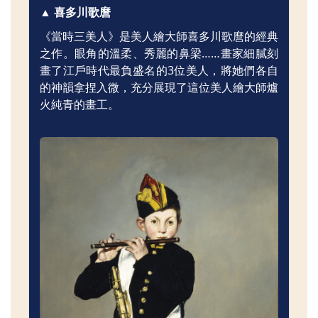
▲ 喜多川歌麿
《當時三美人》是美人繪大師喜多川歌麿的經典
之作。眼角的溫柔、秀麗的鼻梁……畫家細膩刻
畫了江戶時代最負盛名的3位美人，將她們各自
的神韻拿捏入微，充分展現了這位美人繪大師爐
火純青的畫工。