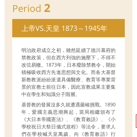
2
Period
上帝VS.天皇 1873～1945年
明治政府成立之初，雖然延續了德川幕府的
禁教政策，但在西方列強的施壓下，不得不
改弦易轍。1873年，日本廢除禁教令，開始
積極吸收西方先進思想與文化。而各大基督
新教教派紛紛派遣具備醫療、教育等專業背
景的宣教士前往日本，因此宣教成果主要集
中在學生和知識分子階層。
基督教的發展沒多久就遭遇嚴峻挑戰。1890
年，愛國主義思潮興起，當局相繼頒布了
《大日本帝國憲法》、《教育敕語》、《小
學校祝日大祭日儀式規程》等法令，要求人
們在學校喊天皇萬歲、向《教育敕語》行