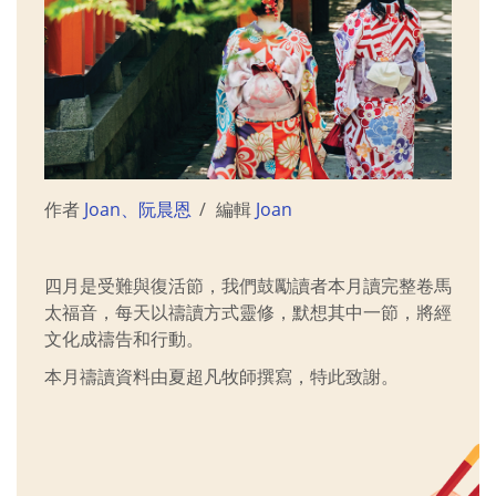
作者
Joan、阮晨恩
編輯
Joan
四月是受難與復活節，我們鼓勵讀者本月讀完整卷馬
太福音，每天以禱讀方式靈修，默想其中一節，將經
文化成禱告和行動。
本月禱讀資料由夏超凡牧師撰寫，特此致謝。