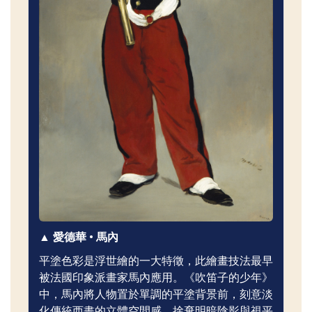
▲ 愛德華 • 馬內
平塗色彩是浮世繪的一大特徵，此繪畫技法最早
被法國印象派畫家馬內應用。《吹笛子的少年》
中，馬內將人物置於單調的平塗背景前，刻意淡
化傳統西畫的立體空間感，捨棄明暗陰影與視平