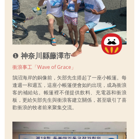
❶
神奈川縣藤澤市
衝浪事工「Wave of Grace」
鵠沼海岸的銅像前，矢部先生搭起了一座小帳篷。每
逢週一和週五，這座小帳篷便會如約出現，成為衝浪
客的補給站。帳篷裡不僅提供飲料、充電器和衝浪
板，更給矢部先生與衝浪客建立關係，甚至吸引了喜
歡衝浪的牧者前來聚集交流。