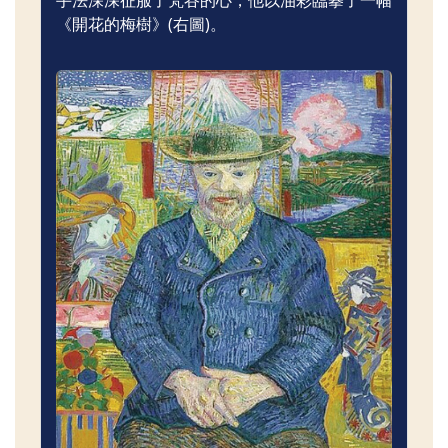
《開花的梅樹》(右圖)。