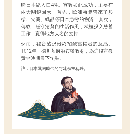
時日本總人口4%。宣教如此成功，主要有
兩大關鍵因素：首先，歐洲商隊帶來了步
槍、火藥、織品等日本急需的物資；其次，
傳教士謹守清貧的生活作風，積極投入慈善
工作，贏得地方大名的支持。
然而，福音盛況最終招致當權者的反感。
1612年，德川幕府頒布禁教令，為這段宣教
黃金時期畫下句點。
註：日本戰國時代的封建領主稱呼。