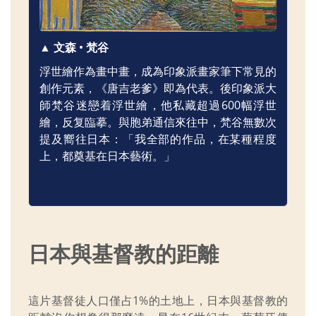
▲ 文森 • 梵谷
浮世繪作為畫中畫，成為印象派畫家筆下常見的
創作元素，《唐吉老爹》即為代表。後印象派大
師梵谷迷戀着浮世繪，他私藏超過600幅浮世
繪，反复臨摹。與胞弟通信來往中，梵谷無數次
提及嚮往日本：「我全部的作品，在某種程度
上，都奠基在日本藝術。」
日本與基督教的距離
這片基督徒人口僅占1%的土地上，日本與基督教的