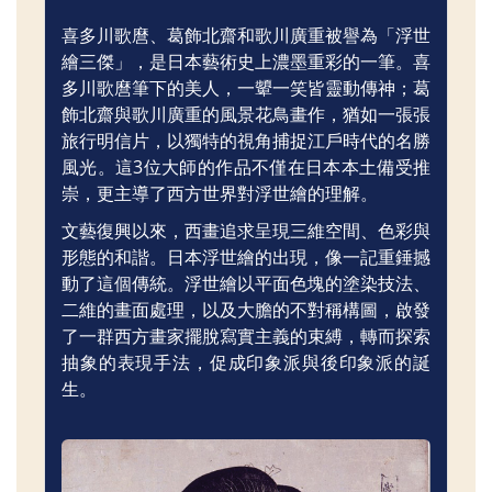
喜多川歌麿、葛飾北齋和歌川廣重被譽為「浮世
繪三傑」，是日本藝術史上濃墨重彩的一筆。喜
多川歌麿筆下的美人，一顰一笑皆靈動傳神；葛
飾北齋與歌川廣重的風景花鳥畫作，猶如一張張
旅行明信片，以獨特的視角捕捉江戶時代的名勝
風光。這3位大師的作品不僅在日本本土備受推
崇，更主導了西方世界對浮世繪的理解。
文藝復興以來，西畫追求呈現三維空間、色彩與
形態的和諧。日本浮世繪的出現，像一記重錘撼
動了這個傳統。浮世繪以平面色塊的塗染技法、
二維的畫面處理，以及大膽的不對稱構圖，啟發
了一群西方畫家擺脫寫實主義的束縛，轉而探索
抽象的表現手法，促成印象派與後印象派的誕
生。