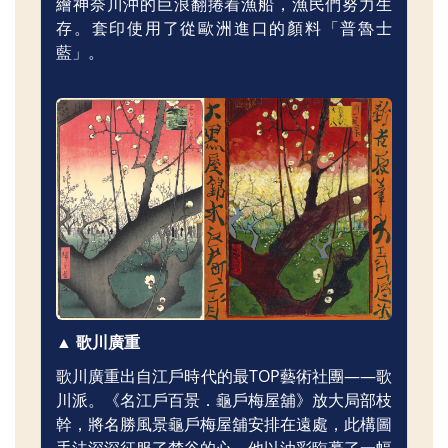
繪神奈川沖的巨浪翻捲着漁船，漁民們努力生
存。套印使用了從歐洲進口的顏料「普魯士
藍」。
▲ 歌川廣重
歌川廣重出自江戶時代的最TOP藝術社團——歌
川派。《名江戶百景．龜戶梅屋舖》放大局部枝
幹，將名勝風景龜戶梅屋舖安排在遠處，此構圖
手法深深征服了梵谷的心，他以油彩臨摹了一幅