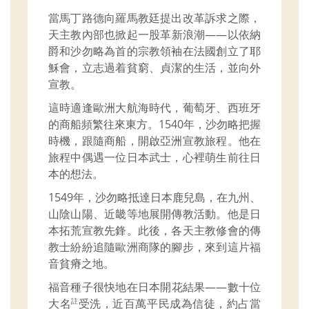
當馬丁路德向羅馬教廷提出改革訴求之際，
天主教內部也掀起一股革新浪潮——以依納
爵和沙勿略為首的宗教領袖在法國創立了耶
穌會，立志過着貧窮、貞潔的生活，並向外
宣教。
這時適逢歐洲大航海時代，葡萄牙、西班牙
的商船頻繁往來東方。1540年，沙勿略把握
時機，跟隨商船，開啟亞洲宣教旅程。他在
旅程中偶遇一位日本武士，心裡萌生前往日
本的想法。
1549年，沙勿略抵達日本鹿兒島，在九州、
山陰山陽、近畿等地展開傳教活動。他是日
本拓荒宣教先鋒。此後，各天主教修會的傳
教士紛紛追隨歐洲商隊的腳步，來到這片福
音貧瘠之地。
福音種子很快地在日本開花結果——數十位
大名
受洗，近百萬平民成為信徒，約占當
註