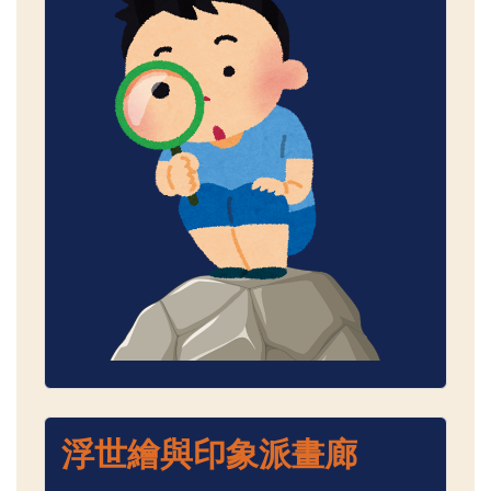
浮世繪與印象派畫廊