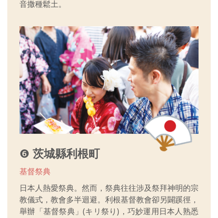
音撒種鬆土。
❻
茨城縣利根町
基督祭典
日本人熱愛祭典。然而，祭典往往涉及祭拜神明的宗
教儀式，教會多半迴避。利根基督教會卻另闢蹊徑，
舉辦「基督祭典」(キリ祭り)，巧妙運用日本人熟悉