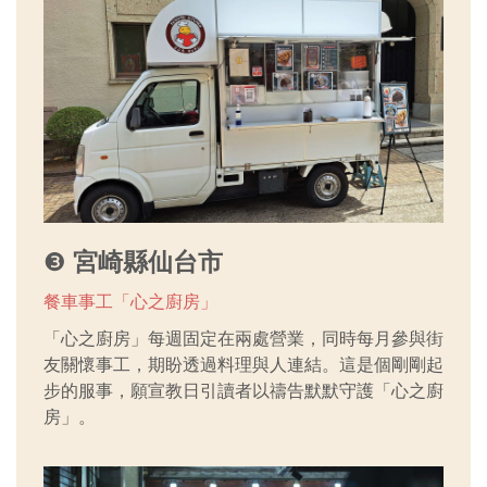
❸
宮崎縣仙台市
餐車事工「心之廚房」
「心之廚房」每週固定在兩處營業，同時每月參與街
友關懷事工，期盼透過料理與人連結。這是個剛剛起
步的服事，願宣教日引讀者以禱告默默守護「心之廚
房」。