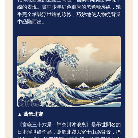
線的表現。畫中少年紅色褲管的黑色輪廓線，幾
乎完全承襲浮世繪的線條，巧妙地使人物從背景
中凸顯而出。
▲ 葛飾北齋
《富嶽三十六景．神奈川沖浪裏》是舉世聞名的
日本浮世繪作品，葛飾北齋以富士山為背景，描