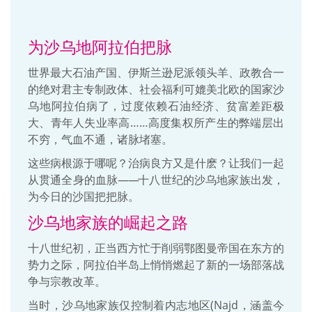
为沙乌地阿拉伯把脉
世界最大石油产国、伊斯兰逊尼派领头羊、政教合一
的绝对君主专制政体、社会福利可媲美北欧的国家沙
乌地阿拉伯病了，过度依赖石油经济、贫富差距极
大、青年人失业率高……高度集权所产生的弊端层出
不穷，气血不通，诸脉堵塞。
这些病根源于哪呢？治病良方又是什麽？让我们一起
从贯通全身的血脉
——
十八世纪的沙乌地家族出发，
为今日的沙国把把脉。
沙乌地家族的崛起之路
十八世纪初，正当西方忙于削弱鄂图曼帝国在东方的
势力之际，阿拉伯半岛上悄悄燃起了新的一场部落战
争与宗教改革。
当时，沙乌地家族仅控制着内志地区(Najd，涵盖今