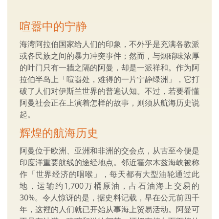
喧嚣中的宁静
海湾阿拉伯国家给人们的印象，不外乎是充满各教派
或各民族之间的暴力冲突事件；然而，与烟硝味浓厚
的叶门只有一牆之隔的阿曼，却是一派祥和。作为阿
拉伯半岛上「喧嚣处，难得的一片宁静绿洲」，它打
破了人们对伊斯兰世界的普遍认知。不过，若要看懂
阿曼社会正在上演着怎样的故事，则须从航海历史说
起。
辉煌的航海历史
阿曼位于欧洲、亚洲和非洲的交会点，从古至今便是
印度洋重要航线的途经地点。邻近霍尔木兹海峡被称
作「世界经济的咽喉」，每天都有大型油轮通过此
地，运输约1,700万桶原油，占石油海上交易的
30%。令人惊讶的是，据史料记载，早在公元前四千
年，这裡的人们就已开始从事海上贸易活动。阿曼可