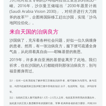
力行绝对君主专制的沙乌地阿拉伯王室意识到情况严
峻。2016年，沙尔曼王储端出「2030年愿景计画
(Saudi Arabia Vision 2030)」，对经济进行大刀阔
斧的改革
，企图将国际移工赶出沙国，实现「沙乌
注3
地阿拉伯化」。
来自天国的治病良方
沙国病了，充斥着各种社会问题，好似一位久病缠身
的患者。然而，有一张治病良方，服下便可疏通全身
气血，从此得着真自由
——
耶稣基督的救恩。
2019年，许多来自亚洲的基督徒离开了此地。我们
祈求，住在沙国的人们都能得到那张治病良方，别与
福音擦身而过。
注1：任何一位有系统地了解伊斯兰宗教知识的学者，都可被称为乌理玛。换句话
说，乌理玛也被用来泛指伊斯兰教中所有的知识 分子，包括阿訇、毛拉、伊玛目等
等。
注2：当前的王室人数可能界在1.5万～2.5万人之间，包括直系和旁系的亲属在内，
如此庞大的王室人数垄断所有的国家行政、军事 机构和各省的权力要职，约有200