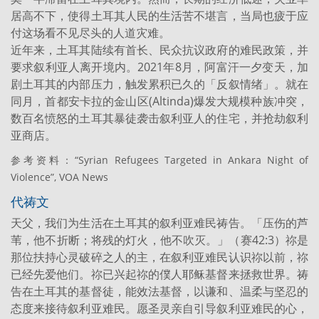
居高不下，使得土耳其人民的生活苦不堪言，当局也疲于应
付这场看不见尽头的人道灾难。
近年来，土耳其陆续有首长、民众抗议政府的难民政策，并
要求叙利亚人离开境内。2021年8月，阿富汗一夕变天，加
剧土耳其的内部压力，触发累积已久的「反叙情绪」。就在
同月，首都安卡拉的金山区(Altinda)爆发大规模种族冲突，
数百名愤怒的土耳其暴徒袭击叙利亚人的住宅，并抢劫叙利
亚商店。
参考资料：“Syrian Refugees Targeted in Ankara Night of
Violence”, VOA News
代祷文
天父，我们为生活在土耳其的叙利亚难民祷告。「压伤的芦
苇，他不折断；将残的灯火，他不吹灭。」（赛42:3）祢是
那位扶持心灵破碎之人的主，在叙利亚难民认识祢以前，祢
已经先爱他们。祢已兴起祢的僕人耶稣基督来拯救世界。祷
告在土耳其的基督徒，能效法基督，以谦和、温柔与坚忍的
态度来接待叙利亚难民。愿圣灵亲自引导叙利亚难民的心，