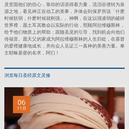
灵坚固他们的信心，靠祢的话语得着力量，流泪谷便转为泉
源之地，看见神正在动工的美事，并体会到保罗所说「什麽
时候软弱，什麽时候就刚强」。神啊，在这以强凌弱的破碎
世界裡，愿土耳其教会以实际的行动，照顾阿拉维穆斯林，
给予他们物质上的帮助；跟随圣灵的引导，找到机会向他们
传福音。愿天父的家成为阿拉维穆斯林的人生归处，在基督
的爱裡健康地成长，并向众人见证三一真神的美善力量。奉
主耶稣基督的名求，阿们！
浏览每日圣经原文灵修
06
11月