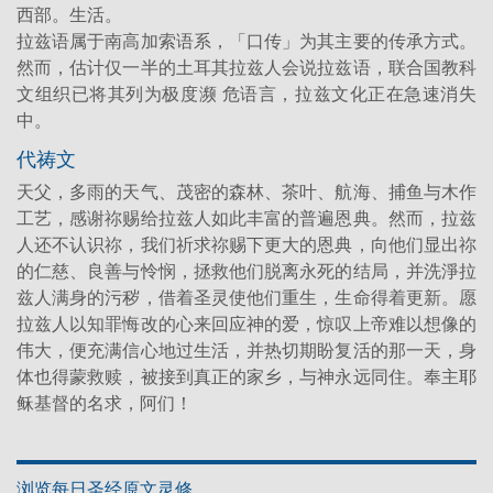
西部。生活。
拉兹语属于南高加索语系，「口传」为其主要的传承方式。
然而，估计仅一半的土耳其拉兹人会说拉兹语，联合国教科
文组织已将其列为极度濒 危语言，拉兹文化正在急速消失
中。
代祷文
天父，多雨的天气、茂密的森林、茶叶、航海、捕鱼与木作
工艺，感谢祢赐给拉兹人如此丰富的普遍恩典。然而，拉兹
人还不认识祢，我们祈求祢赐下更大的恩典，向他们显出祢
的仁慈、良善与怜悯，拯救他们脱离永死的结局，并洗淨拉
兹人满身的污秽，借着圣灵使他们重生，生命得着更新。愿
拉兹人以知罪悔改的心来回应神的爱，惊叹上帝难以想像的
伟大，便充满信心地过生活，并热切期盼复活的那一天，身
体也得蒙救赎，被接到真正的家乡，与神永远同住。奉主耶
稣基督的名求，阿们！
浏览每日圣经原文灵修