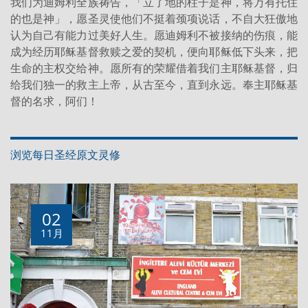
我们为迪姆利全族祷告，「立了地的柱子是神，将万有托住
的也是神」，愿圣灵使他们不挺着颈项说话，不自大狂傲地
认为自己有能力过美好人生。愿迪姆利不被接纳的伤痕，能
成为经历耶稣基督救赎之爱的契机，便向耶稣低下头来，把
生命的主权交给神。愿所有的荣耀借着我们主耶稣基督，归
给我们独一的救主上帝，从古至今，直到永远。奉主耶稣基
督的名求，阿们！
浏览每日圣经原文灵修
02
11月