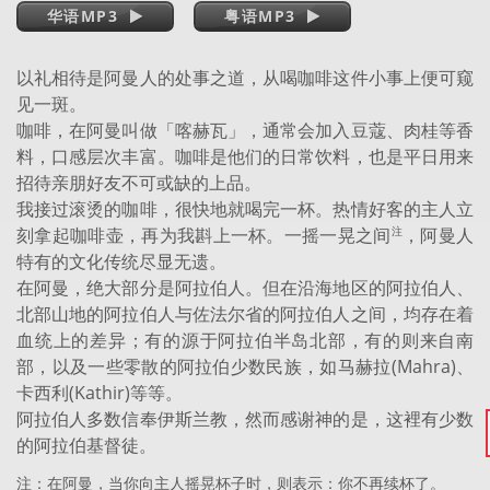
华语MP3
粤语MP3
以礼相待是阿曼人的处事之道，从喝咖啡这件小事上便可窥
见一斑。
咖啡，在阿曼叫做「喀赫瓦」，通常会加入豆蔻、肉桂等香
料，口感层次丰富。咖啡是他们的日常饮料，也是平日用来
招待亲朋好友不可或缺的上品。
我接过滚烫的咖啡，很快地就喝完一杯。热情好客的主人立
刻拿起咖啡壶，再为我斟上一杯。一摇一晃之间
，阿曼人
注
特有的文化传统尽显无遗。
在阿曼，绝大部分是阿拉伯人。但在沿海地区的阿拉伯人、
北部山地的阿拉伯人与佐法尔省的阿拉伯人之间，均存在着
血统上的差异；有的源于阿拉伯半岛北部，有的则来自南
部，以及一些零散的阿拉伯少数民族，如马赫拉(Mahra)、
卡西利(Kathir)等等。
阿拉伯人多数信奉伊斯兰教，然而感谢神的是，这裡有少数
的阿拉伯基督徒。
注：在阿曼，当你向主人摇晃杯子时，则表示：你不再续杯了。