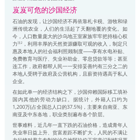
岌岌可危的沙国经济
石油的发现，让沙国经济不再依靠札卡税、游牧和绿
洲传统农业，人们的生活起了天翻地覆的变化。如
今，人口数量庞大的沙乌地王室家族牢牢把持核心权
力
，利用丰厚的天然资源赚取可观的收入，制定只
注2
惠及本地人的社会福利照顾制度
——
享有水电补贴、
免费教育与医疗、失业补助金、零息贷款等等；甚至
连工作，政府都帮人民一一安排妥善约有三分之二的
本地人受聘于政府及公营机构，且薪资待遇高于私人
企业。
在如此单一的经济结构之下，沙国仰赖国际移工填补
国内其他的劳动力缺口。据统计，外籍人口约为
1,200万(占全国总人口的37.5%)，主要来自南亚、东
南亚及中东各地，职业类别遍布各个阶层。
世事难料，近几年一直下跌的石油价格，造成青年人
失业率日益上升、贫富差距不断扩大，人民的不满让