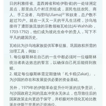
日的利雅得省、盖西姆省和哈伊勒省)的一处绿洲定
居点，那里由几个村庄所组成，居民包括农民、商
人、手工业者、乌理玛(Ulama)
和奴隶，总户数不
注1
超过70户。就在一天又一天的平凡生活裡，沙乌地
接待了遭部族流放的宗教领袖瓦哈比(Al-Wahhāb，
1703-1792)，他们成为彼此生命中的贵人，写下不
平凡的建国历史。
瓦哈比为沙乌地家族提供军事征服、巩固政权所需的
治理工具，例如：
1. 每位穆斯林在自己的一生中都必须对一位穆斯林
统治者表达效忠的誓言，以确保自己死后能得到救
赎。
2. 规定每位穆斯林需定期缴纳「札卡税(Zakat)」，
为沙国的存在和发展提供必要的资金基础。
另外，1979年的伊朗革命提升什叶派的抗争意识，
与沙国政府之间的流血冲突永无休止，也导致往后的
国家政策走向更趋于保守，并积极对外强化瓦哈比教
派在伊斯兰世界的正统地位。