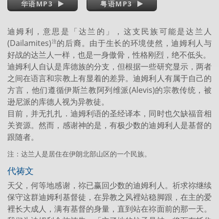
华语MP3
粤语MP3
迪姆利，意思是「达兰的」，这支民族可能是达兰人
(Dailamites)
的后裔。由于生长的环境使然，迪姆利人与
注
好战的达兰人一样，也是一身傲骨，性格刚烈，绝不低头。
迪姆利人自认是库德族的分支，但根据一些研究显示，两者
之间在语言和宗教上有显着的差异。迪姆利人有属于自己的
方言，他们遵循伊斯兰教阿列维派(Alevis)的宗教传统，被
逊尼派的库德人视为异教徒。
目前，并无扎扎．迪姆利语的圣经译本，同时也欠缺福音相
关资源。然而，感谢神的是，有极少数的迪姆利人是基督的
跟随者。
注：达兰人是居住在伊朗北部山区的一个民族。
代祷文
天父，何等地感谢，祢已赢回少数的迪姆利人。祈求祢继续
保守这群迪姆利基督徒，在异教之风裡站稳脚跟，在主的爱
裡长大成人，满有基督的身量，直到站在祢面前的那一天。