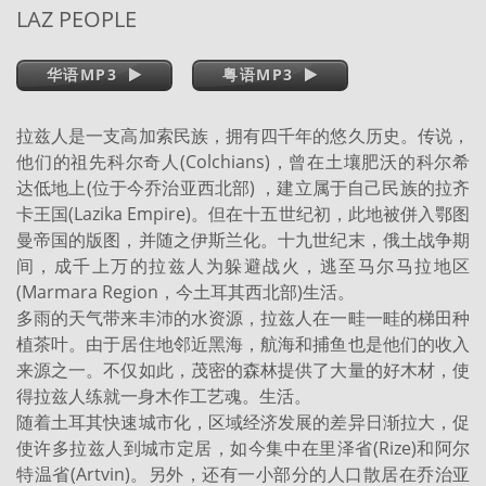
LAZ PEOPLE
华语MP3
粤语MP3
拉兹人是一支高加索民族，拥有四千年的悠久历史。传说，
他们的祖先科尔奇人(Colchians)，曾在土壤肥沃的科尔希
达低地上(位于今乔治亚西北部) ，建立属于自己民族的拉齐
卡王国(Lazika Empire)。但在十五世纪初，此地被併入鄂图
曼帝国的版图，并随之伊斯兰化。十九世纪末，俄土战争期
间，成千上万的拉兹人为躲避战火，逃至马尔马拉地区
(Marmara Region，今土耳其西北部)生活。
多雨的天气带来丰沛的水资源，拉兹人在一畦一畦的梯田种
植茶叶。由于居住地邻近黑海，航海和捕鱼也是他们的收入
来源之一。不仅如此，茂密的森林提供了大量的好木材，使
得拉兹人练就一身木作工艺魂。生活。
随着土耳其快速城市化，区域经济发展的差异日渐拉大，促
使许多拉兹人到城市定居，如今集中在里泽省(Rize)和阿尔
特温省(Artvin)。另外，还有一小部分的人口散居在乔治亚