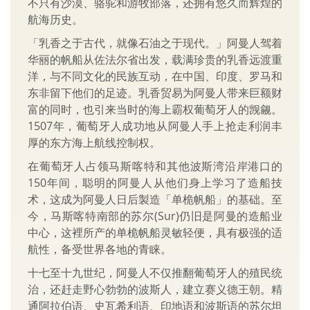
不只有沙漠、骆驼和游牧部落，还拥有悠久而辉煌的
航海历史。
「乳香之于古代，就像石油之于现代。」阿曼人驾着
华丽的帆船从佐法尔省出发，载满珍贵的乳香远渡重
洋，与不同文化的民族互动，在中国、印度、罗马和
东非留下他们的足迹。乳香贸易为阿曼人带来巨额财
富的同时，也引来当时的海上霸权葡萄牙人的觊觎。
1507年，葡萄牙人成功地从阿曼人手上抢走利润丰
厚的东方海上航线控制权。
在葡萄牙人占领马斯喀特和其他波斯湾沿岸港口的
150年间，聪明的阿曼人从他们身上学习了造船技
术，这成为阿曼人日后製造「单桅帆船」的基础。至
今，马斯喀特南部的苏尔(Sur)仍旧是阿曼的造船业
中心，这裡所产的单桅帆船灵敏轻便，具有极强的适
航性，备受世界各地的青睐。
十七至十九世纪，阿曼人不仅推翻葡萄牙人的殖民统
治，还赶走野心勃勃的波斯人，建立赛义德王朝。精
通阿拉伯语、史瓦希利语、印地语和波斯语的苏尔坦