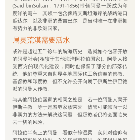
(Said binSultan，1791-1856)带领阿曼一跃成为印
度洋的霸主，其领土包含俾路支斯坦海岸的战略港口
瓜达尔，以及非洲的桑吉巴尔，是当时唯一在非洲拥
有势力的非欧洲国家。
属灵荒漠需要活水
或许是超过五千馀年的航海历史，造就如今包容开放
的阿曼社会(相较于其他海湾阿拉伯国家)。阿曼人接
受西方的现代化建设，同时也保留了部分的部落传
统；他们尊重来自世界各地国际移工所信奉的佛教、
基督教和印度教，但不允许公开向属于伊斯兰伊巴德
派的阿曼人传教。
与其他阿拉伯国家的相同之处是：若一位阿曼人离开
伊斯兰教，等于是羞辱家族荣誉，儘管可能倾向于以
非暴力的方法来解决这问题，但叛教者仍将会面临失
去一切的风险。
阿拉伯半岛上的阿曼，看似宁静温柔，实则对信仰有