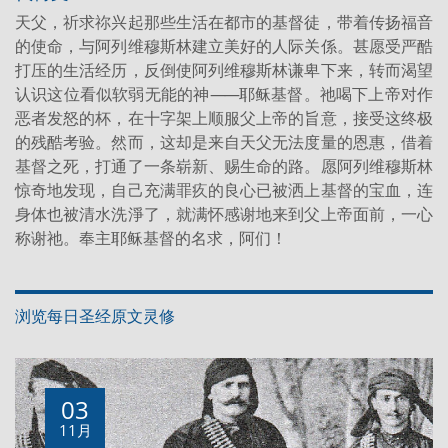
天父，祈求祢兴起那些生活在都市的基督徒，带着传扬福音
的使命，与阿列维穆斯林建立美好的人际关係。甚愿受严酷
打压的生活经历，反倒使阿列维穆斯林谦卑下来，转而渴望
认识这位看似软弱无能的神
——
耶稣基督。祂喝下上帝对作
恶者发怒的杯，在十字架上顺服父上帝的旨意，接受这终极
的残酷考验。然而，这却是来自天父无法度量的恩惠，借着
基督之死，打通了一条崭新、赐生命的路。愿阿列维穆斯林
惊奇地发现，自己充满罪疚的良心已被洒上基督的宝血，连
身体也被清水洗淨了，就满怀感谢地来到父上帝面前，一心
称谢祂。奉主耶稣基督的名求，阿们！
浏览每日圣经原文灵修
03
11月