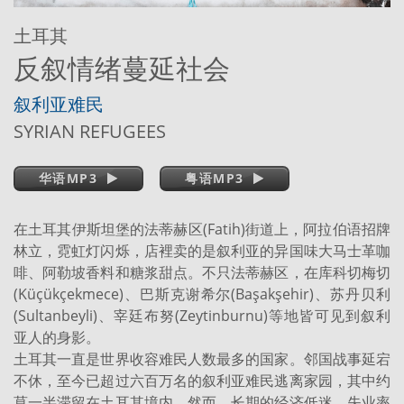
土耳其
反叙情绪蔓延社会
叙利亚难民
SYRIAN REFUGEES
华语MP3
粤语MP3
在土耳其伊斯坦堡的法蒂赫区(Fatih)街道上，阿拉伯语招牌
林立，霓虹灯闪烁，店裡卖的是叙利亚的异国味大马士革咖
啡、阿勒坡香料和糖浆甜点。不只法蒂赫区，在库科切梅切
(Küçükçekmece)、巴斯克谢希尔(Başakşehir)、苏丹贝利
(Sultanbeyli)、宰廷布努(Zeytinburnu)等地皆可见到叙利
亚人的身影。
土耳其一直是世界收容难民人数最多的国家。邻国战事延宕
不休，至今已超过六百万名的叙利亚难民逃离家园，其中约
莫一半滞留在土耳其境内。然而，长期的经济低迷，失业率