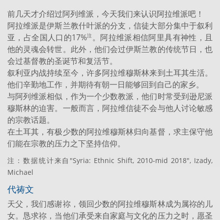
前几天才介绍过阿列维派，今天我们来认识阿拉维派吧！
阿拉维派是伊斯兰教什叶派的分支，信徒大部分集中于叙利
亚，占全国人口的17%
。阿拉维派相信阿里具有神性，且
注
他的灵魂会转世。此外，他们会过伊斯兰教的传统节日，也
会过基督教的圣诞节和复活节。
叙利亚内战持续至今，许多阿拉维穆斯林来到土耳其生活。
他们辛勤地工作，并期待有朝一日能够回到自己的家乡。
与阿列维派相似，作为一个少数教派，他们时常受到逊尼派
穆斯林的迫害。一般而言，阿拉维信徒不会与他人讨论敏感
的宗教话题。
在土耳其，有极少数的阿拉维穆斯林归向基督，求主保守他
们能在宗教的压力之下坚持信仰。
注：数据统计来自"Syria: Ethnic Shift, 2010-mid 2018", Izady,
Michael
代祷文
天父，我们感谢祢，领回少数的阿拉维穆斯林成为属祢的儿
女。恳求祢，当他们承受来自家庭与文化的压力之时，愿圣